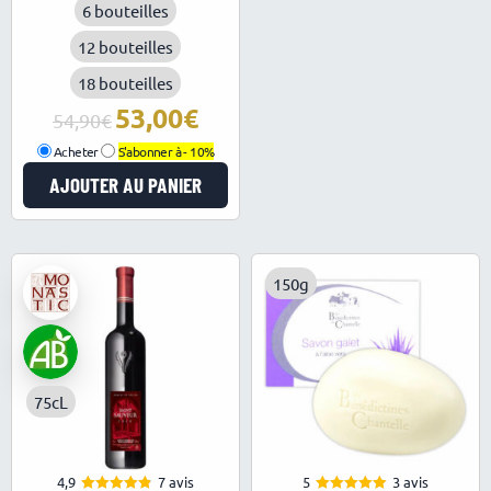
6 bouteilles
12 bouteilles
18 bouteilles
53,00
Le
Le
54,90
prix
prix
Acheter
S'abonner à -
10%
initial
actuel
AJOUTER AU PANIER
était :
est :
54,90€.
53,00€.
150g
75cL
4,9
7 avis
5
3 avis