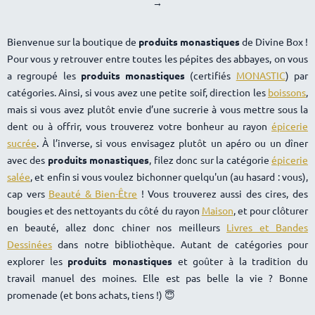
→
Bienvenue sur la boutique de
produits monastiques
de Divine Box !
Pour vous y retrouver entre toutes les pépites des abbayes, on vous
a regroupé les
produits monastiques
(certifiés
MONASTIC
) par
catégories. Ainsi, si vous avez une petite soif, direction les
boissons
,
mais si vous avez plutôt envie d’une sucrerie à vous mettre sous la
dent ou à offrir, vous trouverez votre bonheur au rayon
épicerie
sucrée
. À l’inverse, si vous envisagez plutôt un apéro ou un dîner
avec des
produits monastiques
, filez donc sur la catégorie
épicerie
salée
, et enfin si vous voulez bichonner quelqu'un (au hasard : vous),
cap vers
Beauté & Bien-Être
! Vous trouverez aussi des cires, des
bougies et des nettoyants du côté du rayon
Maison
, et pour clôturer
en beauté, allez donc chiner nos meilleurs
Livres et Bandes
Dessinées
dans notre bibliothèque. Autant de catégories pour
explorer les
produits monastiques
et goûter à la tradition du
travail manuel des moines. Elle est pas belle la vie ? Bonne
promenade (et bons achats, tiens !) 😇