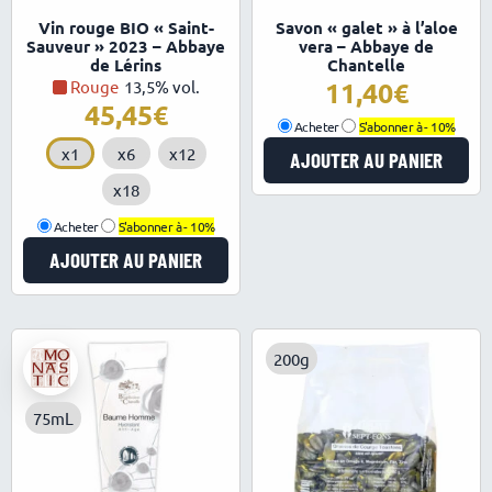
4.86
5.00
Note
Note
Vin rouge BIO « Saint-
Savon « galet » à l’aloe
sur 5
sur 5
Sauveur » 2023 – Abbaye
vera – Abbaye de
de Lérins
Chantelle
11,40
Rouge
13,5% vol.
45,45
Acheter
S'abonner à -
10%
x1
x6
x12
AJOUTER AU PANIER
x18
Acheter
S'abonner à -
10%
AJOUTER AU PANIER
200g
75mL