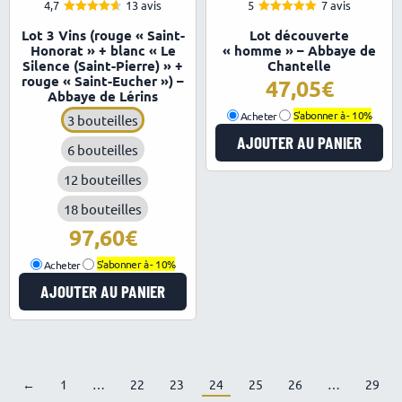
4,7
13 avis
5
7 avis
4.69
5.00
Note
Note
Lot 3 Vins (rouge « Saint-
Lot découverte
sur 5
sur 5
Honorat » + blanc « Le
« homme » – Abbaye de
Silence (Saint-Pierre) » +
Chantelle
rouge « Saint-Eucher ») –
47,05
Abbaye de Lérins
Acheter
S'abonner à -
10%
3 bouteilles
AJOUTER AU PANIER
6 bouteilles
12 bouteilles
18 bouteilles
97,60
Acheter
S'abonner à -
10%
AJOUTER AU PANIER
←
1
22
23
24
25
26
29