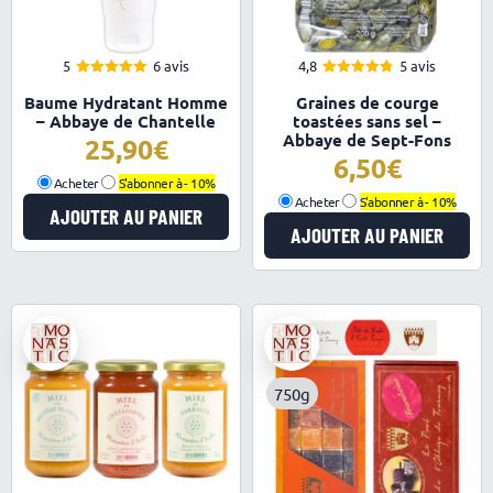
5
6 avis
4,8
5 avis
5.00
4.80
Note
Note
Baume Hydratant Homme
Graines de courge
sur 5
sur 5
– Abbaye de Chantelle
toastées sans sel –
Abbaye de Sept-Fons
25,90
6,50
Acheter
S'abonner à -
10%
Acheter
S'abonner à -
10%
AJOUTER AU PANIER
AJOUTER AU PANIER
750g