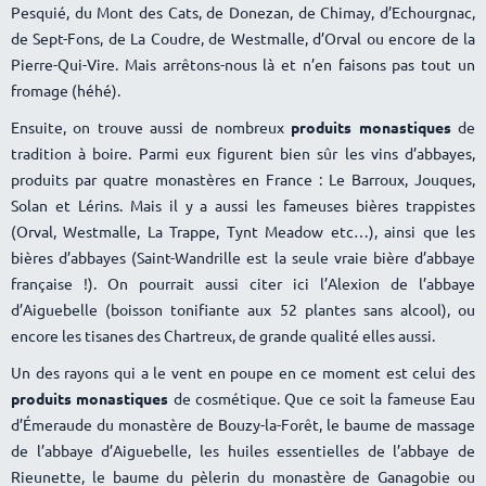
Pesquié, du Mont des Cats, de Donezan, de Chimay, d’Echourgnac,
de Sept-Fons, de La Coudre, de Westmalle, d’Orval ou encore de la
Pierre-Qui-Vire. Mais arrêtons-nous là et n’en faisons pas tout un
fromage (héhé).
Ensuite, on trouve aussi de nombreux
produits monastiques
de
tradition à boire. Parmi eux figurent bien sûr les vins d’abbayes,
produits par quatre monastères en France : Le Barroux, Jouques,
Solan et Lérins. Mais il y a aussi les fameuses bières trappistes
(Orval, Westmalle, La Trappe, Tynt Meadow etc…), ainsi que les
bières d’abbayes (Saint-Wandrille est la seule vraie bière d’abbaye
française !). On pourrait aussi citer ici l’Alexion de l’abbaye
d’Aiguebelle (boisson tonifiante aux 52 plantes sans alcool), ou
encore les tisanes des Chartreux, de grande qualité elles aussi.
Un des rayons qui a le vent en poupe en ce moment est celui des
produits monastiques
de cosmétique. Que ce soit la fameuse Eau
d’Émeraude du monastère de Bouzy-la-Forêt, le baume de massage
de l’abbaye d’Aiguebelle, les huiles essentielles de l’abbaye de
Rieunette, le baume du pèlerin du monastère de Ganagobie ou