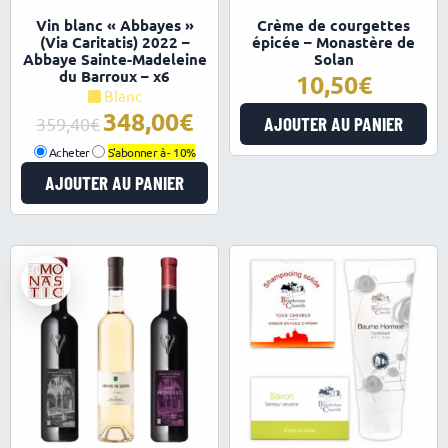
5.00
4.89
Note
Note
Vin blanc « Abbayes »
Crème de courgettes
sur 5
sur 5
(Via Caritatis) 2022 –
épicée – Monastère de
Abbaye Sainte-Madeleine
Solan
du Barroux – x6
10,50
Blanc
348,00
Le
Le
AJOUTER AU PANIER
359,40
prix
prix
Acheter
S'abonner à -
10%
initial
actuel
AJOUTER AU PANIER
était :
est :
359,40€.
348,00€.