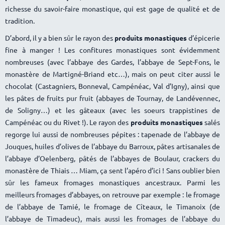
richesse du savoir-faire monastique, qui est gage de qualité et de
tradition.
D’abord, il y a bien sûr le rayon des
produits monastiques
d’épicerie
fine à manger ! Les confitures monastiques sont évidemment
nombreuses (avec l’abbaye des Gardes, l’abbaye de Sept-Fons, le
monastère de Martigné-Briand etc…), mais on peut citer aussi le
chocolat (Castagniers, Bonneval, Campénéac, Val d’Igny), ainsi que
les pâtes de fruits pur fruit (abbayes de Tournay, de Landévennec,
de Soligny…) et les gâteaux (avec les soeurs trappistines de
Campénéac ou du Rivet !). Le rayon des
produits monastiques
salés
regorge lui aussi de nombreuses pépites : tapenade de l’abbaye de
Jouques, huiles d’olives de l’abbaye du Barroux, pâtes artisanales de
l’abbaye d’Oelenberg, pâtés de l’abbayes de Boulaur, crackers du
monastère de Thiais … Miam, ça sent l’apéro d’ici ! Sans oublier bien
sûr les fameux fromages monastiques ancestraux. Parmi les
meilleurs fromages d’abbayes, on retrouve par exemple : le fromage
de l’abbaye de Tamié, le fromage de Cîteaux, le Timanoix (de
l’abbaye de Timadeuc), mais aussi les fromages de l’abbaye du