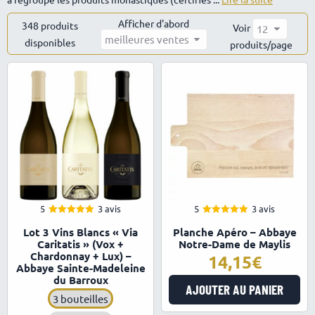
Afficher d'abord
348 produits
Voir
disponibles
Trié
produits/page
par
popularité
5
3 avis
5
3 avis
5.00
5.00
Note
Note
Lot 3 Vins Blancs « Via
Planche Apéro – Abbaye
sur 5
sur 5
Caritatis » (Vox +
Notre-Dame de Maylis
Chardonnay + Lux) –
14,15
Abbaye Sainte-Madeleine
du Barroux
AJOUTER AU PANIER
3 bouteilles