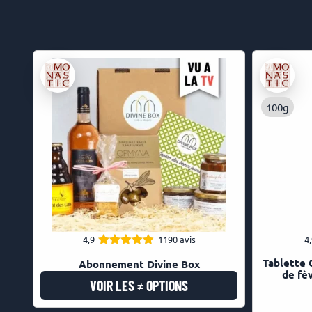
100g
4,9
1190 avis
4
4.93
Note
Tablette 
Abonnement Divine Box
sur 5
de fè
VOIR LES ≠ OPTIONS