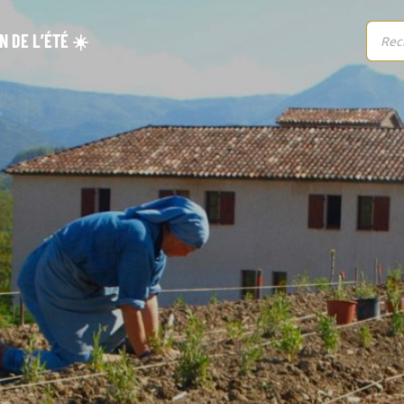
N DE L’ÉTÉ ☀️
Reche
de
produi