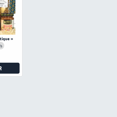
tique »
ds
R