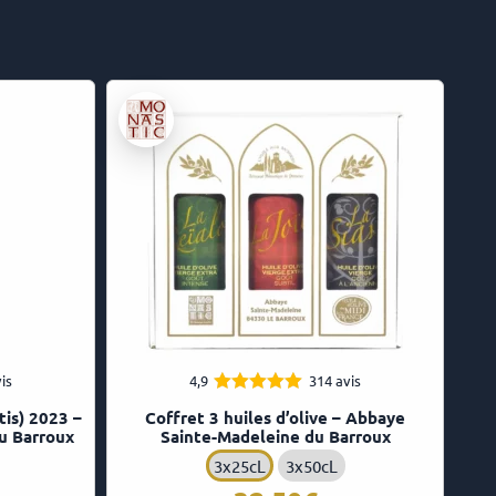
is
4,9
314 avis
4.92
Note
tis) 2023 –
Coffret 3 huiles d’olive – Abbaye
sur 5
u Barroux
Sainte-Madeleine du Barroux
3x25cL
3x50cL