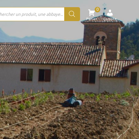
0
rche
Panier
Compte
ts