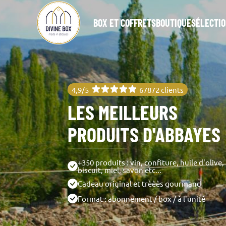
BOX ET COFFRETS
BOUTIQUE
SÉLECTIO
4,9/5
67872 clients
LES MEILLEURS
PRODUITS D'ABBAYES
+350 produits : vin, confiture, huile d'olive,
biscuit, miel, savon etc...
Cadeau original et trèèès gourmand
Format : abonnement / box / à l'unité