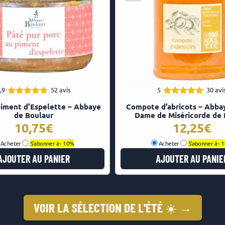
,9
52 avis
5
30 avi
4.92
4.97
Note
Note
piment d’Espelette – Abbaye
Compote d’abricots – Abba
sur 5
sur 5
de Boulaur
Dame de Miséricorde de
10,75
12,25
Acheter
S'abonner à -
10%
Acheter
S'abonner à -
1
AJOUTER AU PANIER
AJOUTER AU PANIE
VOIR LA SÉLECTION DE L'ÉTÉ ☀️ →