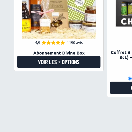
4,9
1190 avis
4.93
Note
Coffret 6
Abonnement Divine Box
sur 5
3cL) 
VOIR LES ≠ OPTIONS