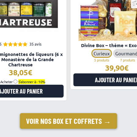
5
35 avis
Divine Box – thème « Exo
4.97
Note
Curieux
Gourman
 mignonettes de liqueurs (6 x
sur 5
– Monastère de la Grande
5 produits
7 produits
Chartreuse
39,90
38,05
AJOUTER AU PANIE
Acheter
S'abonner à -
10%
AJOUTER AU PANIER
VOIR NOS BOX ET COFFRETS →