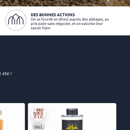
DES BONNES ACTIONS
On se fournit en direct auprès des abbayes, au
prix juste sans négocier, et on valorise leur
savoir-faire
 été !
50cL