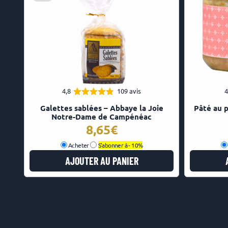
4,8
109 avis
4
4.83
Note
Galettes sablées – Abbaye la Joie
Pâté au 
sur 5
Notre-Dame de Campénéac
8,65
Acheter
S'abonner à -
10%
AJOUTER AU PANIER