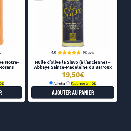
s
4,9
93 avis
4.88
Note
ye Notre-
Huile d’olive la Siavo (à l’ancienne) –
sur 5
 Rosans
Abbaye Sainte-Madeleine du Barroux
19,50
0%
Acheter
S'abonner à -
10%
R
AJOUTER AU PANIER