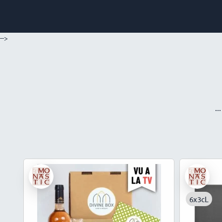
-->
.
6x3cL