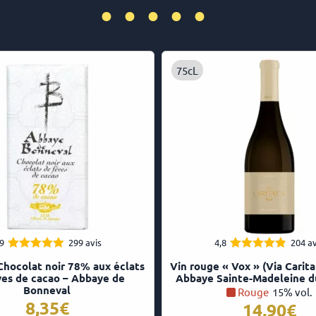
•••••
75cL
,9
299 avis
4,8
204 av
4.91
4.84
Note
Note
Chocolat noir 78% aux éclats
Vin rouge « Vox » (Via Carita
sur 5
sur 5
ves de cacao – Abbaye de
Abbaye Sainte-Madeleine d
Bonneval
Rouge
15% vol.
8,35
14,90