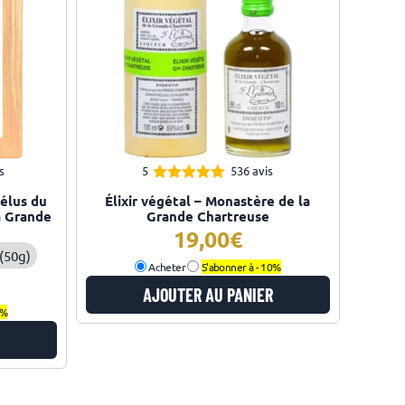
s
5
536 avis
4.96
Note
élus du
Élixir végétal – Monastère de la
sur 5
a Grande
Grande Chartreuse
19,00
(50g)
Acheter
S'abonner à -
10%
AJOUTER AU PANIER
0%