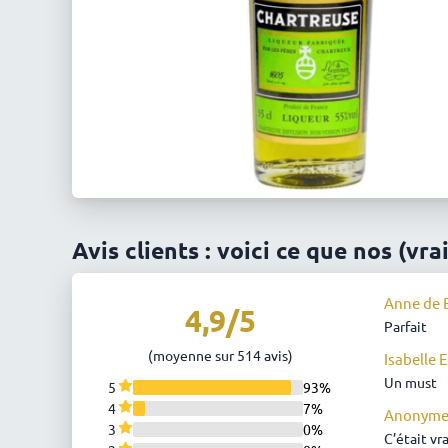
Avis clients : voici ce que nos (vra
Anne de B
4,9/5
Parfait
(moyenne sur 514 avis)
Isabelle E
Un must
5
93%
4
7%
Anonym
3
0%
C’était vr