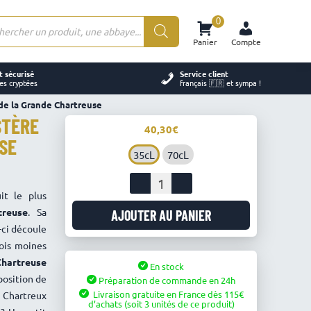
0
rche
Panier
Compte
ts
 sécurisé
Service client
es cryptées
français 🇫🇷 et sympa !
de la Grande Chartreuse
STÈRE
40,30
SE
35cL
70cL
quantité
de
it le plus
Chartreuse
treuse
. Sa
AJOUTER AU PANIER
Verte
-ci découle
-
ois moines
Monastère
hartreuse
En stock
de
position de
Préparation de commande en 24h
la
Livraison gratuite en France
dès
115
s Chartreux
Grande
d’achats
(soit 3 unités de ce produit)