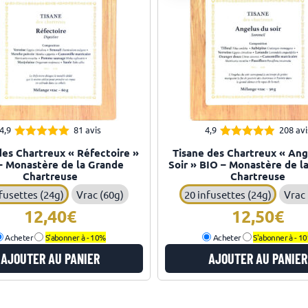
4,9
81 avis
4,9
208 avi
4.93
4.87
Note
Note
des Chartreux « Réfectoire »
Tisane des Chartreux « Ang
sur 5
sur 5
– Monastère de la Grande
Soir » BIO – Monastère de l
Chartreuse
Chartreuse
fusettes (24g)
Vrac (60g)
20 infusettes (24g)
Vrac 
12,40
12,50
Acheter
S'abonner à -
10%
Acheter
S'abonner à -
1
AJOUTER AU PANIER
AJOUTER AU PANIER