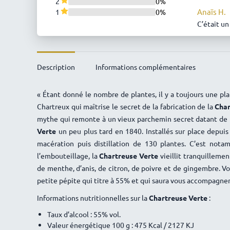
2
0%
Anaïs H.
1
0%
C’était un
Irène
8 
Toujours u
Description
Informations complémentaires
Joseph D
Un must. P
« Étant donné le nombre de plantes, il y a toujours une pl
Claudine
Chartreux qui maîtrise le secret de la fabrication de la
Char
.
mythe qui remonte à un vieux parchemin secret datant de 
Noël Stas
Verte
un peu plus tard en 1840. Installés sur place depuis
Du bonheu
macération puis distillation de 130 plantes. C’est not
Maurice
l’embouteillage, la
Chartreuse Verte
vieillit tranquillemen
Liqueur au
de menthe, d’anis, de citron, de poivre et de gingembre. 
petite pépite qui titre à 55% et qui saura vous accompagne
Henri
2
parfait
Informations nutritionnelles sur la
Chartreuse Verte
:
Taux d’alcool : 55% vol.
Valeur énergétique 100 g : 475 Kcal / 2127 KJ