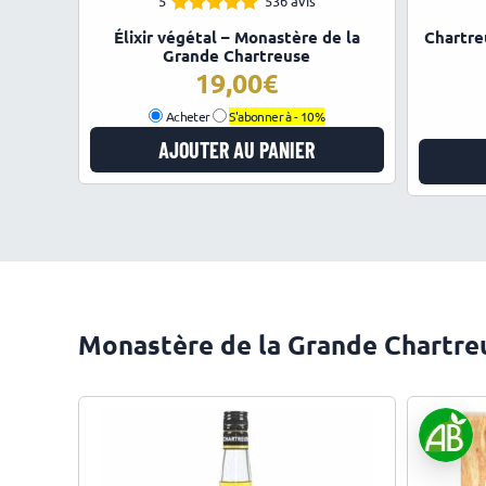
5
536 avis
4.96
Note
Élixir végétal – Monastère de la
Chartre
sur 5
Grande Chartreuse
19,00
Acheter
S'abonner à -
10%
AJOUTER AU PANIER
Monastère de la Grande Chartreus