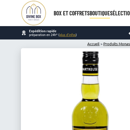
BOX ET COFFRETS
BOUTIQUE
SÉLECTIO
Expédition rapide
préparation en 24h* (
plus d'infos
)
Accueil
>
Produits Monas