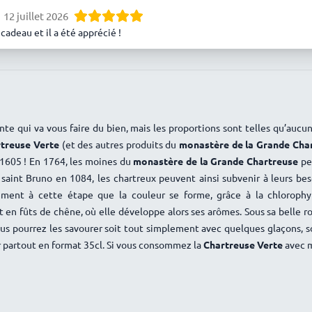
12 juillet 2026
 cadeau et il a été apprécié !
juillet 2026
ne merveille !
iebold
28 juin 2026
as gouté encore. C’est pour les très grandes occasions.
ante qui va vous faire du bien, mais les proportions sont telles qu’auc
7 juin 2026
treuse Verte
(et des autres produits du
monastère de la Grande Cha
1605 ! En 1764, les moines du
monastère de la Grande Chartreuse
pe
sinet
31 mai 2026
 saint Bruno en 1084, les chartreux peuvent ainsi subvenir à leurs be
r .
amment à cette étape que la couleur se forme, grâce à la chlorophy
 ROCHE
31 mai 2026
t en fûts de chêne, où elle développe alors ses arômes. Sous sa belle r
-delà de toute espérance !
Vous pourrez les savourer soit tout simplement avec quelques glaçons,
r partout en format 35cl. Si vous consommez la
Chartreuse Verte
avec m
3 mai 2026