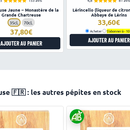
5
153 avis
4,8
81 avi
4.95
4.84
Note
Note
use Jaune – Monastère de la
Lérincello (liqueur de citron
sur 5
sur 5
Grande Chartreuse
Abbaye de Lérins
33,60
35cL
70cL
37,80
Acheter
S'abonner à -
1
AJOUTER AU PANIER
AJOUTER AU PANIER
e 🇫🇷 : les autres pépites en stock