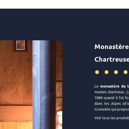
Monast
Chartreuse
•••
Le
monastère de l
moines chartreux,
d
1084 quand il fut f
dans les Alpes (d'o
Grenoble qui proposa
Voir tous les produi