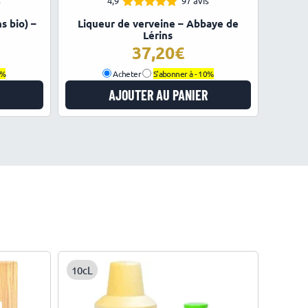
s
4,9
97 avis
4.88
Note
s bio) –
Liqueur de verveine – Abbaye de
sur 5
Lérins
37,20
0%
Acheter
S'abonner à -
10%
AJOUTER AU PANIER
10cL