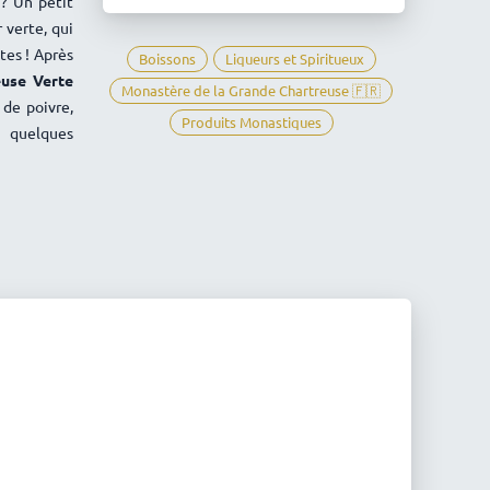
Chartreuse
 ? Un petit
 verte, qui
tes ! Après
Boissons
Liqueurs et Spiritueux
euse Verte
Monastère de la Grande Chartreuse 🇫🇷
de poivre,
Produits Monastiques
y quelques