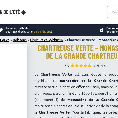
N DE L’ÉTÉ ☀️
Reche
de
produi
Livraison offerte
Paiement
dès 115€ d'achats* (
voir conditions
)
et donné
tiques
>
Boissons
>
Liqueurs et Spiritueux
>
Chartreuse Verte – Monastère 
CHARTREUSE VERTE – MONA
DE LA GRANDE CHARTREU
4,9
514 avis
4.93
Note
La
Chartreuse Verte
est sans doute le produ
sur 5
mythique du
monastère de la Grande Char
recette actuelle date en effet de 1840, mais celle
d’un vieux parchemin de… 1605 ! Aujourd’hui, tr
(seulement !) du
monastère de la Grande C
maîtrisent le secret de la distillation et de la com
la
Chartreuse Verte
. Pour la fabriquer, les père