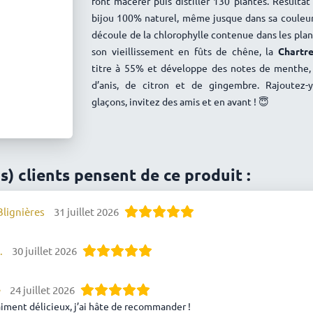
font macérer puis distiller 130 plantes. Résultat
bijou 100% naturel, même jusque dans sa couleur
découle de la chlorophylle contenue dans les plan
son vieillissement en fûts de chêne, la
Chartr
titre à 55% et développe des notes de menthe, 
d’anis, de citron et de gingembre. Rajoutez-
glaçons, invitez des amis et en avant ! 😇
is) clients pensent de ce produit :
lignières
31 juillet 2026
.
30 juillet 2026
e
24 juillet 2026
aiment délicieux, j’ai hâte de recommander !