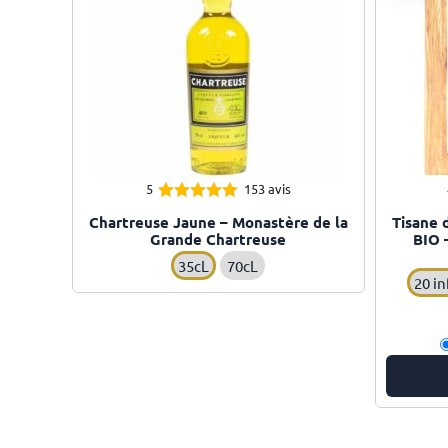
5
153 avis
4.95
Note
Chartreuse Jaune – Monastère de la
Tisane 
sur 5
Grande Chartreuse
BIO 
35cL
70cL
20 in