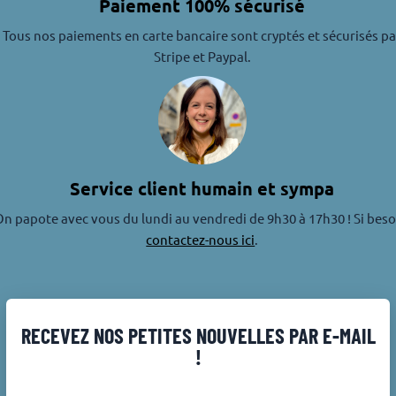
Paiement 100% sécurisé
Tous nos paiements en carte bancaire sont cryptés et sécurisés pa
Stripe et Paypal.
Service client humain et sympa
n papote avec vous du lundi au vendredi de 9h30 à 17h30 ! Si beso
contactez-nous ici
.
RECEVEZ NOS PETITES NOUVELLES PAR E-MAIL
!