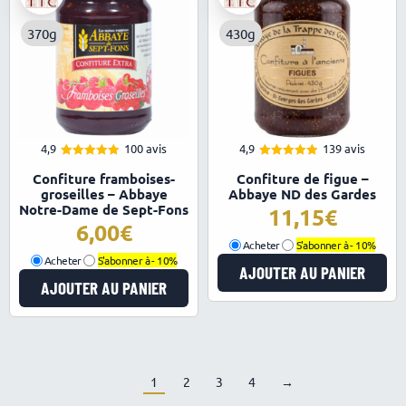
370g
430g
4,9
100 avis
4,9
139 avis
4.91
4.94
Note
Note
Confiture framboises-
Confiture de figue –
sur 5
sur 5
groseilles – Abbaye
Abbaye ND des Gardes
Notre-Dame de Sept-Fons
11,15
6,00
Acheter
S'abonner à -
10%
Acheter
S'abonner à -
10%
AJOUTER AU PANIER
AJOUTER AU PANIER
1
2
3
4
→