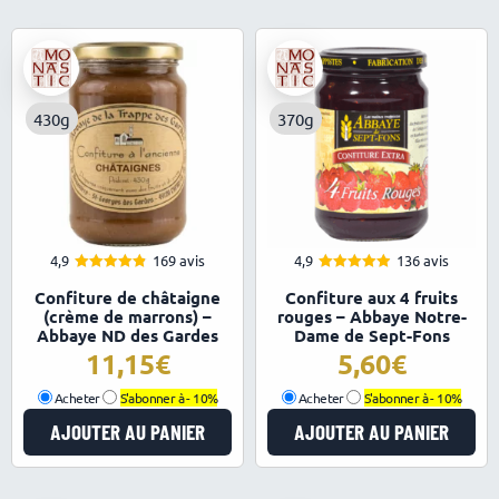
430g
370g
4,9
169 avis
4,9
136 avis
4.86
4.91
Note
Note
Confiture de châtaigne
Confiture aux 4 fruits
sur 5
sur 5
(crème de marrons) –
rouges – Abbaye Notre-
Abbaye ND des Gardes
Dame de Sept-Fons
11,15
5,60
Acheter
S'abonner à -
10%
Acheter
S'abonner à -
10%
AJOUTER AU PANIER
AJOUTER AU PANIER