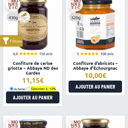
430g
320g
4,9
156 avis
5
108 avis
4.92
4.95
Note
Note
Confiture de cerise
Confiture d’abricots –
sur 5
sur 5
griotte – Abbaye ND des
Abbaye d’Échourgnac
Gardes
10,00
11,15
AJOUTER AU PANIER
Acheter
S'abonner à -
10%
AJOUTER AU PANIER