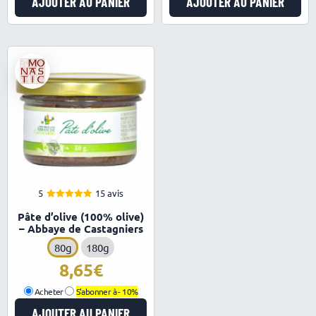
AJOUTER AU PANIER
AJOUTER AU PANIER
5
15 avis
5.00
Note
Pâte d’olive (100% olive)
sur 5
– Abbaye de Castagniers
80g
180g
8,65
Acheter
S'abonner à -
10%
AJOUTER AU PANIER