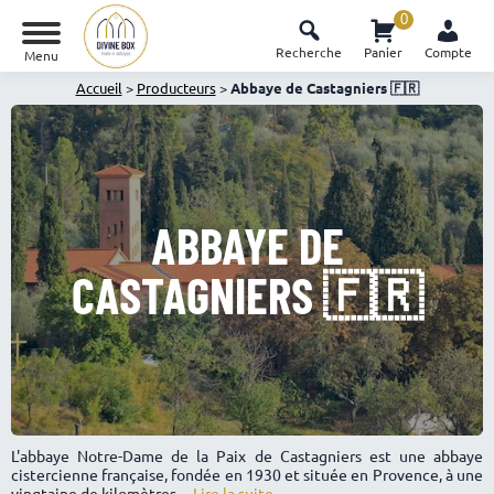
0
Recherche
Panier
Compte
Menu
Accueil
>
Producteurs
>
Abbaye de Castagniers 🇫🇷
ABBAYE DE
CASTAGNIERS 🇫🇷
L'abbaye Notre-Dame de la Paix de Castagniers est une abbaye
cistercienne française, fondée en 1930 et située en Provence, à une
vingtaine de kilomètres ...
Lire la suite