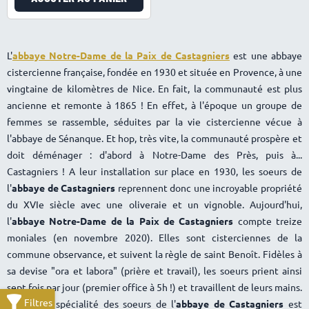
L'
abbaye Notre-Dame de la Paix de Castagniers
est une abbaye
cistercienne française, fondée en 1930 et située en Provence, à une
vingtaine de kilomètres de Nice. En fait, la communauté est plus
ancienne et remonte à 1865 ! En effet, à l'époque un groupe de
femmes se rassemble, séduites par la vie cistercienne vécue à
l'abbaye de Sénanque. Et hop, très vite, la communauté prospère et
doit déménager : d'abord à Notre-Dame des Près, puis à...
Castagniers ! A leur installation sur place en 1930, les soeurs de
l'
abbaye de Castagniers
reprennent donc une incroyable propriété
du XVIe siècle avec une oliveraie et un vignoble. Aujourd'hui,
l'
abbaye Notre-Dame de la Paix de Castagniers
compte treize
moniales (en novembre 2020). Elles sont cisterciennes de la
commune observance, et suivent la règle de saint Benoît. Fidèles à
sa devise "ora et labora" (prière et travail), les soeurs prient ainsi
sept fois par jour (premier office à 5h !) et travaillent de leurs mains.
La grande spécialité des soeurs de l'
abbaye de Castagniers
est