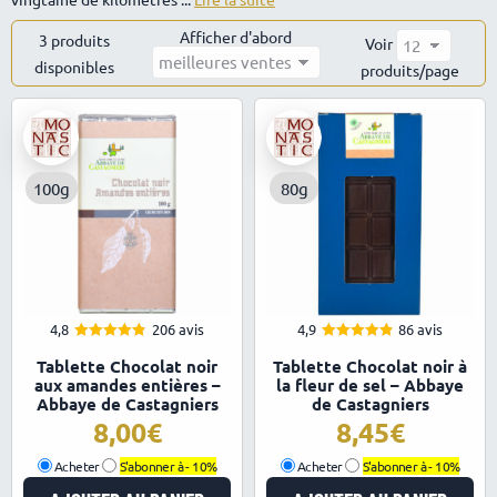
Afficher d'abord
3 produits
Voir
disponibles
Trié
produits/page
par
popularité
100g
80g
4,8
206 avis
4,9
86 avis
4.82
4.91
Note
Note
Tablette Chocolat noir
Tablette Chocolat noir à
sur 5
sur 5
aux amandes entières –
la fleur de sel – Abbaye
Abbaye de Castagniers
de Castagniers
8,00
8,45
Acheter
S'abonner à -
10%
Acheter
S'abonner à -
10%