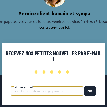
Service client humain et sympa
n papote avec vous du lundi au vendredi de 9h30 à 17h30 ! Si beso
contactez-nous ici
.
RECEVEZ NOS PETITES NOUVELLES PAR E-MAIL
!
•••••
Votre e-mail
OK