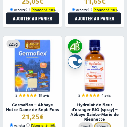
25,05
11,65
Acheter
S'abonner à -
10%
Acheter
S'abonner à -
10%
AJOUTER AU PANIER
AJOUTER AU PANIER
225g
5
19 avis
5
4 avis
5.00
5.00
Note
Note
Germaflex – Abbaye
Hydrolat de fleur
sur 5
sur 5
Notre-Dame de Sept-Fons
d’oranger BIO (spray) –
Abbaye Sainte-Marie de
21,25
Rieunette
Acheter
S'abonner à -
10%
50mL
200mL