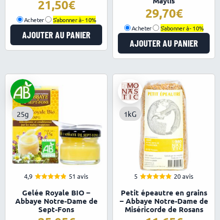
Maylis
21,50
29,70
Acheter
S'abonner à -
10%
Acheter
S'abonner à -
10%
AJOUTER AU PANIER
AJOUTER AU PANIER
25g
1kG
4,9
51 avis
5
20 avis
4.92
4.95
Note
Note
Gelée Royale BIO –
Petit épeautre en grains
sur 5
sur 5
Abbaye Notre-Dame de
– Abbaye Notre-Dame de
Sept-Fons
Miséricorde de Rosans