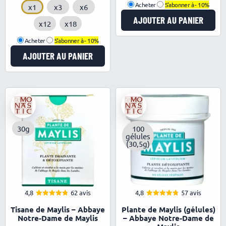
Acheter
S'abonner à -
10%
x1
x3
x6
AJOUTER AU PANIER
x12
x18
Acheter
S'abonner à -
10%
AJOUTER AU PANIER
30g
100
gélules
(30,5g)
4,8
62 avis
4,8
57 avis
4.84
4.84
Note
Note
Tisane de Maylis – Abbaye
Plante de Maylis (gélules)
sur 5
sur 5
Notre-Dame de Maylis
– Abbaye Notre-Dame de