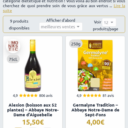
catégorie diététique et nutrition ! Vous voilà au bon endroit si vous
cherchez de quoi prendre soin de vous grâce aux vertus ...
Lire la
suite
Afficher d'abord
9 produits
Voir
disponibles
Trié
produits/page
par
popularité
250g
75cL
4,9
806 avis
4,9
81 avis
4.93
4.85
Note
Note
Alexion (boisson aux 52
Germalyne Tradition –
sur 5
sur 5
plantes) – Abbaye Notre-
Abbaye Notre-Dame de
Dame d’Aiguebelle
Sept-Fons
15,50
4,00