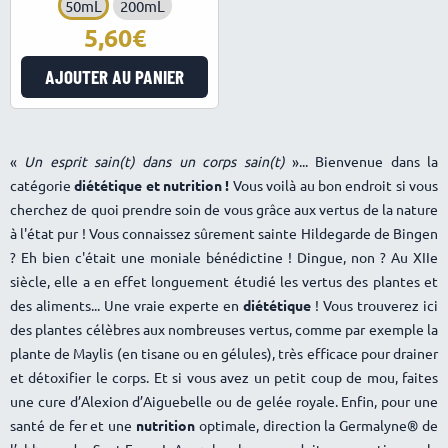
50mL
200mL
5,60
AJOUTER AU PANIER
«
Un esprit sain(t) dans un corps sain(t)
»... Bienvenue dans la
catégorie
d
iététique et nutrition !
Vous voilà au bon endroit si vous
cherchez de quoi prendre soin de vous grâce aux vertus de la nature
à l'état pur ! Vous connaissez sûrement sainte Hildegarde de Bingen
? Eh bien c'était une moniale bénédictine ! Dingue, non ? Au XIIe
siècle, elle a en effet longuement étudié les vertus des plantes et
des aliments... Une vraie experte en
diététique
! Vous trouverez ici
des plantes célèbres aux nombreuses vertus, comme par exemple la
plante de Maylis (en tisane ou en gélules), très efficace pour drainer
et détoxifier le corps. Et si vous avez un petit coup de mou, faites
une cure d’Alexion d’Aiguebelle ou de gelée royale. Enfin, pour une
santé de fer et une
nutrition
optimale, direction la Germalyne® de