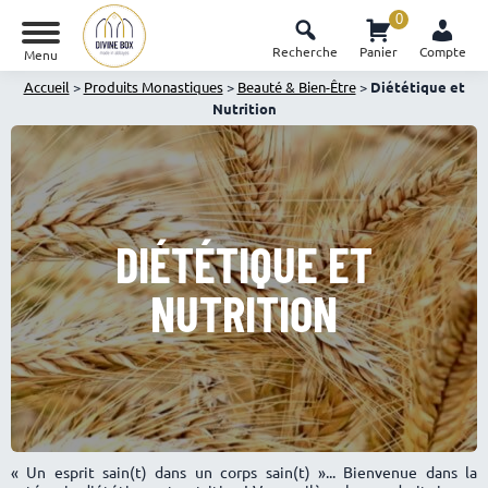
0
Recherche
Panier
Compte
Menu
Accueil
>
Produits Monastiques
>
Beauté & Bien-Être
>
Diététique et
Nutrition
DIÉTÉTIQUE ET
NUTRITION
« Un esprit sain(t) dans un corps sain(t) »... Bienvenue dans la