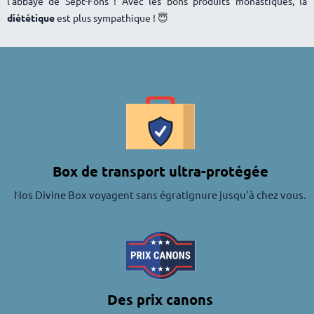
l’abbaye de Sept-Fons !
Avec les bons produits monastiques, la
diététique
est plus sympathique ! 😇
Box de transport ultra-protégée
Nos Divine Box voyagent sans égratignure jusqu'à chez vous.
Des prix canons