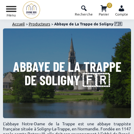
0
Recherche
Panier
Compte
Menu
Accueil
>
Producteurs
>
Abbaye de La Trappe de Soligny 🇫🇷
ABBAYE DE LA TRAPPE
DE SOLIGNY 🇫🇷
L'abbaye Notre-Dame de la Trappe est une abbaye trappiste
française située à Soligny-La-Trappe, en Normandie. Fondée en 1147
par le comte Rotrou III, elle doit son rayonnement à l'abbé de Rancé.