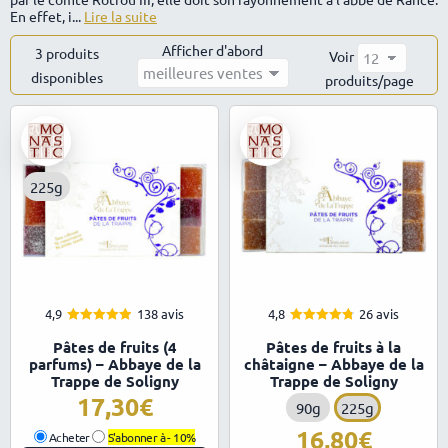
En effet, i...
Lire la suite
Afficher d'abord
3 produits
Voir
disponibles
Trié
produits/page
par
popularité
225g
4,9
138 avis
4,8
26 avis
4.92
4.81
Note
Note
Pâtes de fruits (4
Pâtes de fruits à la
sur 5
sur 5
parfums) – Abbaye de la
châtaigne – Abbaye de la
Trappe de Soligny
Trappe de Soligny
17,30
90g
225g
16,80
Acheter
S'abonner à -
10%