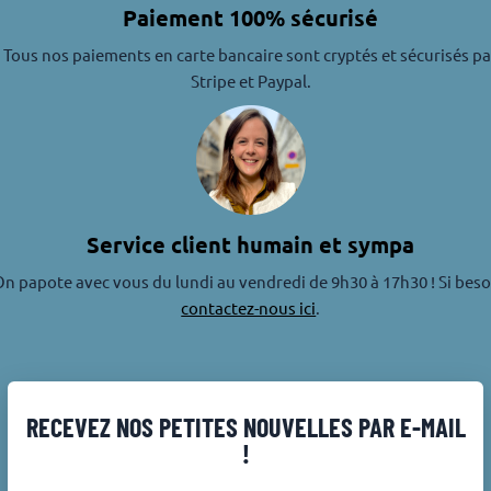
Paiement 100% sécurisé
Tous nos paiements en carte bancaire sont cryptés et sécurisés pa
Stripe et Paypal.
Service client humain et sympa
n papote avec vous du lundi au vendredi de 9h30 à 17h30 ! Si beso
contactez-nous ici
.
RECEVEZ NOS PETITES NOUVELLES PAR E-MAIL
!