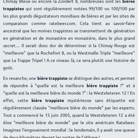
Chimay Bleue ou encore la Zundert 8, nombreuses sont les
bières
trappistes
qui sont régulièrement notées 99/100 ou 100/100 par
les plus grands dégustateurs mondiaux de bières et par les sites de
comparaison comme ratebeer.com. Cela tient au savoir-faire
ancestral que les moines trappistes se transmettent de génération
en génération et de monastère en monastère, dans le plus grand
secret… Il serait donc dur de déterminer si la Chimay Rouge est
“meilleure” que la Rochefort 8, ou la Westmalle Triple “meilleure”
que La Trappe Tripel ! A ce niveau là, ce sera plutôt une histoire de
goût.
En revanche, une
bière trappiste
se distingue des autres, et permet
de répondre à “quelle est la meilleure
bière trappiste
?” et à
“quelle est la meilleure bière du monde ?” : la Westvleteren 12 ! En
effet, cette
bière trappiste
mystérieuse sans étiquette est
régulièrement classée “meilleure bière du monde” par les experts.
Tout a commencé le 15 juin 2005, quand la Westvleteren 12 a été
élue “meilleure bière du monde” par le site américain Ratebeer.
Imaginez l’engouement mondial : le lendemain, il y avait une queue
de deux kilomètres devant les portes de l’abbaye !