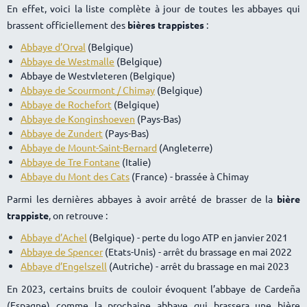
En effet, voici la liste complète à jour de toutes les abbayes qui
brassent officiellement des
bières trappistes
:
Abbaye d’Orval
(Belgique)
Abbaye de Westmalle
(Belgique)
Abbaye de Westvleteren (Belgique)
Abbaye de Scourmont / Chimay
(Belgique)
Abbaye de Rochefort
(Belgique)
Abbaye de Konginshoeven
(Pays-Bas)
Abbaye de Zundert
(Pays-Bas)
Abbaye de Mount-Saint-Bernard
(Angleterre)
Abbaye de Tre Fontane
(Italie)
Abbaye du Mont des Cats
(France) - brassée à Chimay
Parmi les dernières abbayes à avoir arrêté de brasser de la
bière
trappiste
, on retrouve :
Abbaye d’Achel
(Belgique) - perte du logo ATP en janvier 2021
Abbaye de Spencer
(Etats-Unis) - arrêt du brassage en mai 2022
Abbaye d’Engelszell
(Autriche) - arrêt du brassage en mai 2023
En 2023, certains bruits de couloir évoquent l’abbaye de Cardeña
(Espagne) comme la prochaine abbaye qui brassera une bière