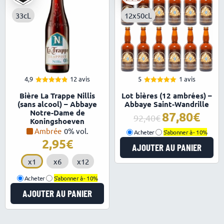
33cL
12x50cL
4,9
12 avis
5
1 avis
4.92
5.00
Note
Note
Bière La Trappe Nillis
Lot bières (12 ambrées) –
sur 5
sur 5
(sans alcool) – Abbaye
Abbaye Saint-Wandrille
Notre-Dame de
87,80
Le
Le
92,40
Koningshoeven
prix
prix
Ambrée
0% vol.
Acheter
S'abonner à -
10%
initial
actuel
2,95
AJOUTER AU PANIER
était :
est :
92,40€.
87,80€.
x1
x6
x12
Acheter
S'abonner à -
10%
AJOUTER AU PANIER