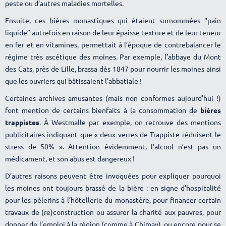
peste ou d’autres maladies mortelles.
Ensuite, ces bières monastiques qui étaient surnommées “pain
liquide” autrefois en raison de leur épaisse texture et de leur teneur
en fer et en vitamines, permettait à l’époque de contrebalancer le
régime très ascétique des moines. Par exemple, l’abbaye du Mont
des Cats, près de Lille, brassa dès 1847 pour nourrir les moines ainsi
que les ouvriers qui bâtissaient l’abbatiale !
Certaines archives amusantes (mais non conformes aujourd’hui !)
font mention de certains bienfaits à la consommation de
bières
trappistes
. À Westmalle par exemple, on retrouve des mentions
publicitaires indiquant que « deux verres de Trappiste réduisent le
stress de 50% ». Attention évidemment, l’alcool n’est pas un
médicament, et son abus est dangereux !
D’autres raisons peuvent être invoquées pour expliquer pourquoi
les moines ont toujours brassé de la bière : en signe d’hospitalité
pour les pèlerins à l’hôtellerie du monastère, pour financer certain
travaux de (re)construction ou assurer la charité aux pauvres, pour
donner de l’emploi à la région (comme à Chimay), ou encore pour se