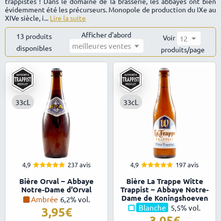
trappistes ! Dans le domaine de la brasserie, les abbayes ont bien
évidemment été les précurseurs. Monopole de production du IXe au
XIVe siècle, i...
Lire la suite
Afficher d'abord
13 produits
Voir
disponibles
Trié
produits/page
par
popularité
33cL
33cL
4,9
237 avis
4,9
197 avis
4.93
4.88
Note
Note
Bière Orval – Abbaye
Bière La Trappe Witte
sur 5
sur 5
Notre-Dame d’Orval
Trappist – Abbaye Notre-
Dame de Koningshoeven
Ambrée
6,2% vol.
Blanche
5,5% vol.
3,95
3,05