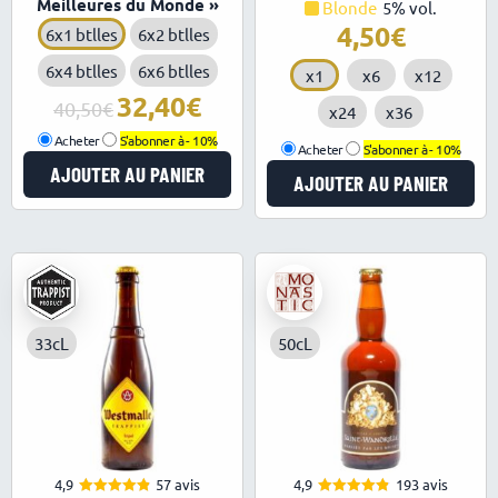
Meilleures du Monde »
Blonde
5% vol.
4,50
6x1 btlles
6x2 btlles
6x4 btlles
6x6 btlles
x1
x6
x12
32,40
Le
Le
40,50
x24
x36
prix
prix
Acheter
S'abonner à -
10%
initial
actuel
Acheter
S'abonner à -
10%
AJOUTER AU PANIER
était :
est :
AJOUTER AU PANIER
40,50€.
32,40€.
33cL
50cL
4,9
57 avis
4,9
193 avis