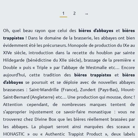
1
2
→
Oh, quel beau rayon que celui des
bières d’abbayes
et
bières
trappistes
! Dans le domaine de la brasserie, les abbayes ont bien
évidemment été les précurseurs. Monopole de production du IXe au
XIVe siècle, introduction dans la recette du houblon par sainte
Hildegarde (bénédictine du XIIe siècle), brassage de la première «
Double » puis « Triple » par l’abbaye de Westmalle etc… Encore
aujourd’hui, cette tradition des
bières trappistes
et
bières
d’abbayes
se poursuit et se déploie avec de nouvelles abbayes
brasseuses : Saint-Wandrille (France), Zundert (Pays-Bas), Mount-
Saint-Bernard (Angleterre) etc… Une production qui mousse, donc !
Attention cependant, de nombreuses marques tentent de
s’approprier injustement ce savoir-faire monastique : vous ne
trouverez chez Divine Box que les bières réellement brassées par
les abbayes. La plupart seront ainsi marquées des sceaux «
MONASTIC » ou « Authentic Trappist Product », deux labels