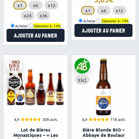
x1
x6
x12
x1
x6
x12
x24
x36
Acheter
S'abonner à -
10%
Acheter
S'abonner à -
10%
AJOUTER AU PANIER
AJOUTER AU PANIER
33cL
4,9
309 avis
4,9
118 avis
4.89
4.91
Note
Note
Lot de Bières
Bière Blonde BIO –
sur 5
sur 5
Monastiques – « Les
Abbaye de Boulaur