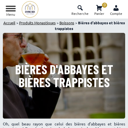
0
Recherche
Panier
Compte
Menu
Accueil
>
Produits Monastiques
>
Boissons
>
Bières d'abbayes et bières
trappistes
BIÈRES D'ABBAYES ET
BIÈRES TRAPPISTES
Oh, quel beau rayon que celui des bières d’abbayes et bières