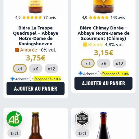
4,9
77 avis
4,9
143 avis
4.88
4.89
Note
Note
Bière La Trappe
Bière Chimay Dorée –
sur 5
sur 5
Quadrupel – Abbaye
Abbaye Notre-Dame de
Notre-Dame de
Scourmont (Chimay)
Koningshoeven
Blonde
4,8% vol.
Ambrée
10% vol.
3,15
3,75
x1
x6
x12
x1
x6
x12
Acheter
S'abonner à -
10%
Acheter
S'abonner à -
10%
AJOUTER AU PANIER
AJOUTER AU PANIER
33cL
33cL