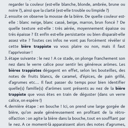
regarder la couleur (est-elle blanche, blonde, ambrée, brune ou
noire ?), ainsi que la clarté (est-elle trouble ou limpide ?)
ensuite on observe la mousse de la bière. De quelle couleur est-
elle : blanc neige, blanc cassé, beige, marron, brun foncé ? De
quelle texture est-elle : très aérée, moyennement épaisse ou
très épaisse ? Et enfin est-elle persistante ou bien disparaît-elle
assez vite ? Toutes ces infos ne vont pas forcément révéler si
cette
bière trappiste
va vous plaire ou non, mais il faut
l’apprivoiser !
étape suivante : le nez ! A ce stade, on plonge franchement son
nez dans le verre calice pour sentir les généreux arômes. Les
bières trappistes
dégagent en effet, selon les bouteilles, des
notes de fruits blancs, de caramel, d’épices, de pain grillé,
d’agrumes etc… Il faut passer du temps pour bien identifier
quelle(s) famille(s) d’arômes sont présents au nez de la
bière
trappiste
que vous êtes en train de déguster (dans un verre
calice, on espère !)
dernière étape : en bouche ! Ici, on prend une large gorgée de
bière, qu’on avale généreusement en profitant de la rétro-
olfaction : on agite la bière dans la bouche, tout en soufflant par
le nez. A ce moment-là apparaissent alors des notes d’agrumes,