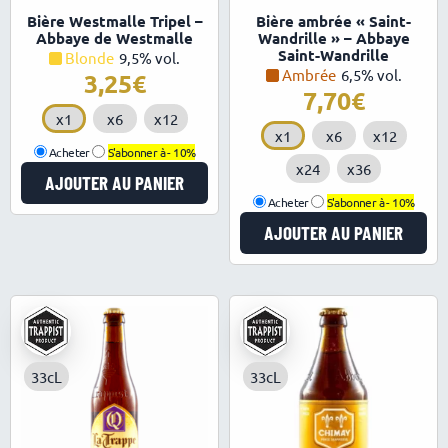
4.89
4.87
Note
Note
Bière Westmalle Tripel –
Bière ambrée « Saint-
sur 5
sur 5
Abbaye de Westmalle
Wandrille » – Abbaye
Saint-Wandrille
Blonde
9,5% vol.
Ambrée
6,5% vol.
3,25
7,70
x1
x6
x12
x1
x6
x12
Acheter
S'abonner à -
10%
x24
x36
AJOUTER AU PANIER
Acheter
S'abonner à -
10%
AJOUTER AU PANIER
33cL
33cL