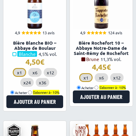
4,9
13 avis
4,9
124 avis
4.92
4.94
Note
Note
Bière Blanche BIO –
Bière Rochefort 10 –
sur 5
sur 5
Abbaye de Boulaur
Abbaye Notre-Dame de
Saint-Rémy de Rochefort
Blanche
4,5% vol.
Brune
11,3% vol.
4,50
4,45
x1
x6
x12
x1
x6
x12
x24
x36
Acheter
S'abonner à -
10%
Acheter
S'abonner à -
10%
AJOUTER AU PANIER
AJOUTER AU PANIER