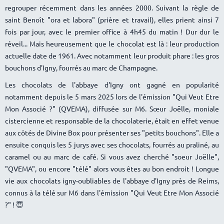
regrouper récemment dans les années 2000. Suivant la règle de
saint Benoît "ora et labora" (prière et travail), elles prient ainsi 7
fois par jour, avec le premier office à 4h45 du matin ! Dur dur le
réveil... Mais heureusement que le chocolat est là : leur production
actuelle date de 1961. Avec notamment leur produit phare : les gros
bouchons d'Igny, fourrés au marc de Champagne.
Les chocolats de l'abbaye d'Igny ont gagné en popularité
notamment depuis le 5 mars 2025 lors de l'émission "Qui Veut Etre
Mon Associé ?" (QVEMA), diffusée sur M6. Sœur Joëlle, moniale
cistercienne et responsable de la chocolaterie, était en effet venue
aux côtés de Divine Box pour présenter ses "petits bouchons". Elle a
ensuite conquis les 5 jurys avec ses chocolats, fourrés au praliné, au
caramel ou au marc de café. Si vous avez cherché "soeur Joëlle",
"QVEMA", ou encore "télé" alors vous êtes au bon endroit ! Longue
vie aux chocolats igny-oubliables de l'abbaye d'Igny près de Reims,
connus à la télé sur M6 dans l'émission "Qui Veut Etre Mon Associé
?" ! 😇