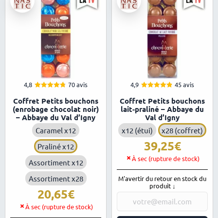
4,8
70 avis
4,9
45 avis
4.81
4.87
Note
Note
Coffret Petits bouchons
Coffret Petits bouchons
sur 5
sur 5
(enrobage chocolat noir)
lait-praliné – Abbaye du
– Abbaye du Val d’Igny
Val d’Igny
Caramel x12
x12 (étui)
x28 (coffret)
39,25
Praliné x12
À sec (rupture de stock)
Assortiment x12
Assortiment x28
M'avertir du retour en stock du
produit ↓
20,65
À sec (rupture de stock)