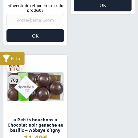
OK
M'avertir du retour en stock du
produit ↓
OK
70g
« Petits bouchons »
Chocolat noir ganache au
basilic – Abbaye d’Igny
11,40