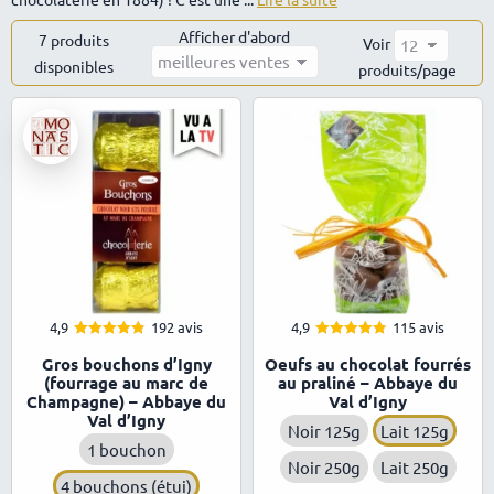
Afficher d'abord
7 produits
Voir
disponibles
Trié
produits/page
par
popularité
4,9
192 avis
4,9
115 avis
4.86
4.87
Note
Note
Gros bouchons d’Igny
Oeufs au chocolat fourrés
sur 5
sur 5
(fourrage au marc de
au praliné – Abbaye du
Champagne) – Abbaye du
Val d’Igny
Val d’Igny
Noir 125g
Lait 125g
1 bouchon
Noir 250g
Lait 250g
4 bouchons (étui)