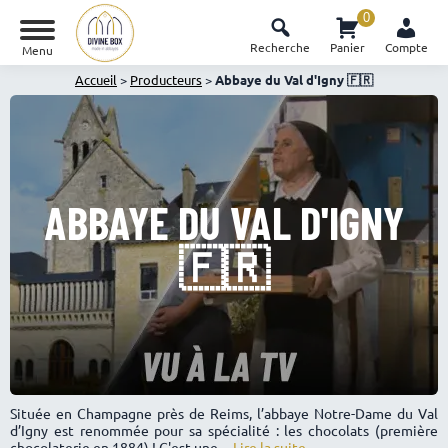
0
Recherche
Panier
Compte
Menu
Accueil
>
Producteurs
>
Abbaye du Val d'Igny 🇫🇷
ABBAYE DU VAL D'IGNY
🇫🇷
Située en Champagne près de Reims, l’abbaye Notre-Dame du Val
d’Igny est renommée pour sa spécialité : les chocolats (première
chocolaterie en 1884) ! C'est une ...
Lire la suite