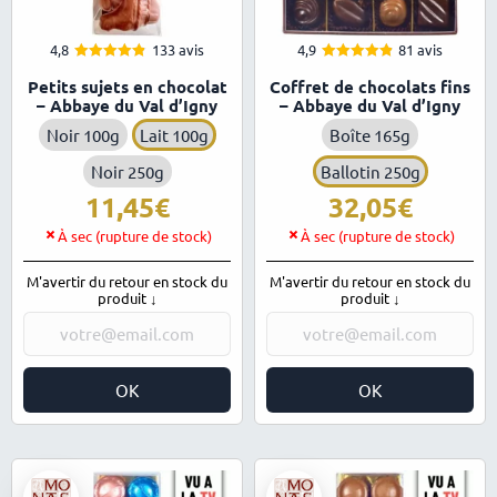
4,8
133 avis
4,9
81 avis
4.82
4.89
Note
Note
Petits sujets en chocolat
Coffret de chocolats fins
sur 5
sur 5
– Abbaye du Val d’Igny
– Abbaye du Val d’Igny
Noir 100g
Lait 100g
Boîte 165g
Noir 250g
Ballotin 250g
11,45
32,05
À sec (rupture de stock)
À sec (rupture de stock)
M'avertir du retour en stock du
M'avertir du retour en stock du
produit ↓
produit ↓
OK
OK