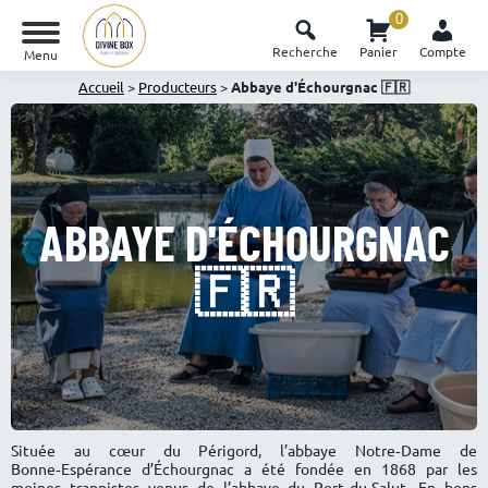
0
Recherche
Panier
Compte
Menu
Accueil
>
Producteurs
>
Abbaye d'Échourgnac 🇫🇷
ABBAYE D'ÉCHOURGNAC
🇫🇷
Située au cœur du Périgord, l’abbaye Notre‑Dame de
Bonne‑Espérance d’Échourgnac a été fondée en 1868 par les
moines trappistes venus de l’abbaye du Port‑du-Salut. En bons