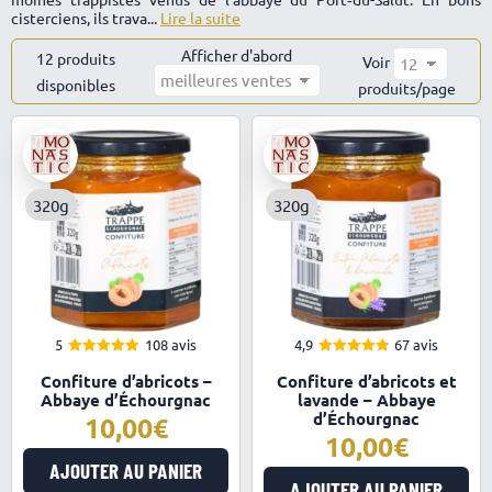
cisterciens, ils trava...
Lire la suite
Afficher d'abord
12 produits
Voir
disponibles
Trié
produits/page
par
popularité
320g
320g
5
108 avis
4,9
67 avis
4.95
4.94
Note
Note
Confiture d’abricots –
Confiture d’abricots et
sur 5
sur 5
Abbaye d’Échourgnac
lavande – Abbaye
d’Échourgnac
10,00
10,00
AJOUTER AU PANIER
AJOUTER AU PANIER