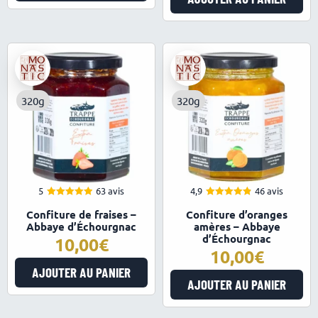
320g
320g
5
63 avis
4,9
46 avis
4.98
4.93
Note
Note
Confiture de fraises –
Confiture d’oranges
sur 5
sur 5
Abbaye d’Échourgnac
amères – Abbaye
d’Échourgnac
10,00
10,00
AJOUTER AU PANIER
AJOUTER AU PANIER