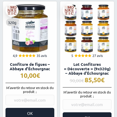
320g
4,9
35 avis
5
27 avis
4.94
4.96
Note
Note
Confiture de figues –
Lot Confitures
sur 5
sur 5
Abbaye d’Échourgnac
« Découverte » (9x320g)
– Abbaye d’Échourgnac
10,00
85,50
Le
Le
90,00
prix
prix
M'avertir du retour en stock du
initial
actuel
produit ↓
M'avertir du retour en stock du
était :
est :
produit ↓
90,00€.
85,50€.
OK