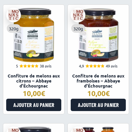
320g
320g
5
38 avis
4,9
49 avis
4.97
4.92
Note
Note
Confiture de melons aux
Confiture de melons aux
sur 5
sur 5
citrons – Abbaye
framboises – Abbaye
d’Échourgnac
d’Échourgnac
10,00
10,00
AJOUTER AU PANIER
AJOUTER AU PANIER