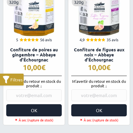
320g
320g
5
56 avis
4,9
35 avis
5.00
4.91
Note
Note
Confiture de poires au
Confiture de figues aux
sur 5
sur 5
gingembre – Abbaye
noix – Abbaye
d’Échourgnac
d’Échourgnac
10,00
10,00
M'avertir du retour en stock du
M'avertir du retour en stock du
produit ↓
produit ↓
OK
OK
À sec (rupture de stock)
À sec (rupture de stock)