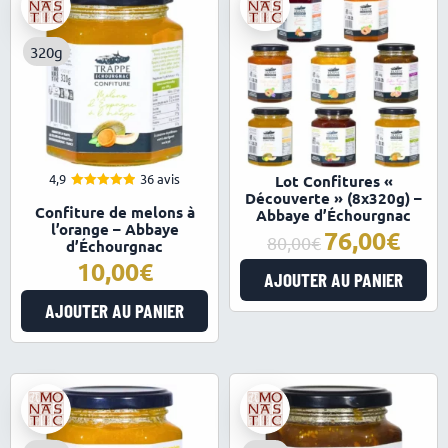
320g
4,9
36 avis
Lot Confitures «
Découverte » (8x320g) –
4.94
Note
Confiture de melons à
sur 5
Abbaye d’Échourgnac
l’orange – Abbaye
76,00
Le
Le
80,00
d’Échourgnac
prix
prix
10,00
AJOUTER AU PANIER
initial
actuel
était :
est :
AJOUTER AU PANIER
80,00€.
76,00€.