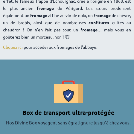
effet, le fameux Trappe d’Échourgnac, créé à l’origine en 1868, est
le plus ancien
fromage
du Périgord. Les sœurs produisent
également un
fromage
affiné au vin de noix, un
fromage
de chèvre,
un de brebis, ainsi que de nombreuses
confitures
cuites au
chaudron ! On n’en fait pas tout un
fromage
mais vous en
goûterez bien un morceau, non ? 😇
Cliquez ici
pour accéder aux fromages de l'abbaye.
Box de transport ultra-protégée
Nos Divine Box voyagent sans égratignure jusqu'à chez vous.