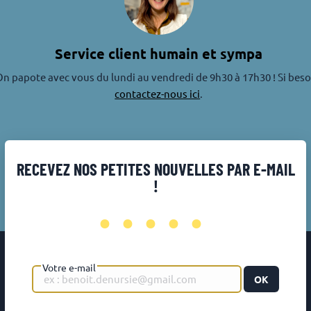
Service client humain et sympa
n papote avec vous du lundi au vendredi de 9h30 à 17h30 ! Si beso
contactez-nous ici
.
RECEVEZ NOS PETITES NOUVELLES PAR E-MAIL
!
•••••
Votre e-mail
OK