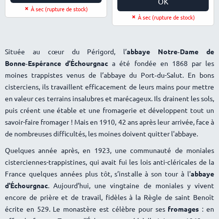
OK
À sec (rupture de stock)
À sec (rupture de stock)
Située au cœur du Périgord, l’
abbaye Notre‑Dame de
Bonne‑Espérance d’Échourgnac
a été fondée en 1868 par les
moines trappistes venus de l’abbaye du Port‑du-Salut. En bons
cisterciens, ils travaillent efficacement de leurs mains pour mettre
en valeur ces terrains insalubres et marécageux. Ils drainent les sols,
puis créent une étable et une fromagerie et développent tout un
savoir-faire fromager ! Mais en 1910, 42 ans après leur arrivée, face à
de nombreuses difficultés, les moines doivent quitter l'abbaye.
Quelques année après, en 1923, une communauté de moniales
cisterciennes-trappistines, qui avait fui les lois anti-cléricales de la
France quelques années plus tôt, s’installe à son tour à l'
abbaye
d'Échourgnac
. Aujourd’hui, une vingtaine de moniales y vivent
encore de prière et de travail, fidèles à la Règle de saint Benoît
écrite en 529. Le monastère est célèbre pour ses
fromages
: en