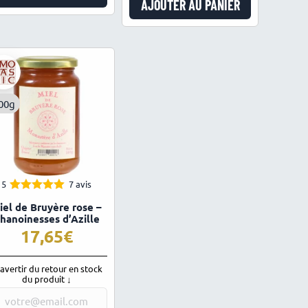
AJOUTER AU PANIER
initial
actuel
était :
est :
56,15€.
53,90€.
00g
5
7 avis
5.00
Note
iel de Bruyère rose –
sur 5
hanoinesses d’Azille
17,65
avertir du retour en stock
du produit ↓