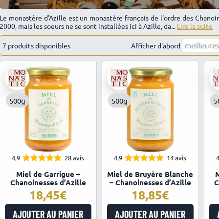
Le monastère d'Azille est un monastère français de l'ordre des Chano
2000, mais les soeurs ne se sont installées ici à Azille, da...
Lire la suite
7 produits disponibles
Trié
Afficher d'abord
par
popularité
500g
500g
5
4,9
28 avis
4,9
14 avis
4
4.93
4.93
Note
Note
Miel de Garrigue –
Miel de Bruyère Blanche
M
sur 5
sur 5
Chanoinesses d’Azille
– Chanoinesses d’Azille
C
18,45
18,85
AJOUTER AU PANIER
AJOUTER AU PANIER