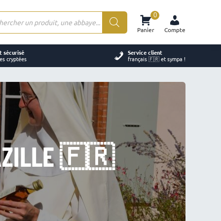
0
rche
Panier
Compte
ts
 sécurisé
Service client
es cryptées
français 🇫🇷 et sympa !
ZILLE 🇫🇷