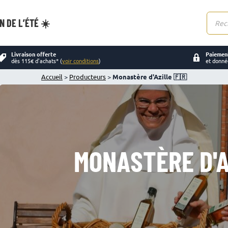
N DE L’ÉTÉ ☀️
Reche
de
produi
Livraison offerte
Paiement
dès 115€ d'achats* (
voir conditions
)
et donné
Accueil
>
Producteurs
>
Monastère d'Azille 🇫🇷
MONASTÈRE D'A