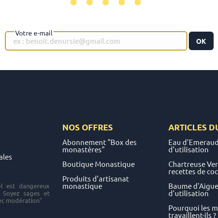
•••••
Votre e-mail
OK
NOS OFFRES
ARTICLES D
Abonnement "Box des
Eau d'Emeraud
monastères"
d'utilisation
ales
Boutique Monastique
Chartreuse Vert
recettes de coc
Produits d'artisanat
monastique
Baume d'Aigueb
ol est dangereux
d'utilisation
. Soyez sages et
c modération"
Pourquoi les 
travaillent-ils ?