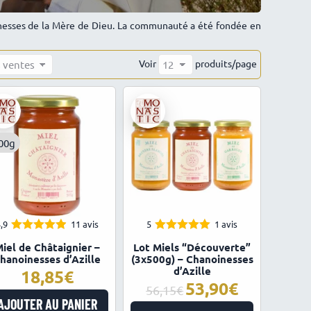
inesses de la Mère de Dieu. La communauté a été fondée en
Voir
produits/page
00g
,9
11 avis
5
1 avis
4.91
5.00
Note
Note
iel de Châtaignier –
Lot Miels “Découverte”
sur 5
sur 5
hanoinesses d’Azille
(3x500g) – Chanoinesses
d’Azille
18,85
53,90
Le
Le
56,15
prix
prix
AJOUTER AU PANIER