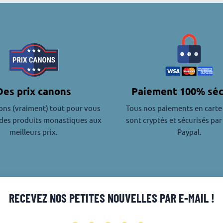
Des prix canons
Paiement 100% séc
ons (vraiment) tout pour vous
Tous nos paiements en carte
des produits monastiques aux
sont cryptés et sécurisés par
meilleurs prix.
Paypal.
RECEVEZ NOS PETITES NOUVELLES PAR E-MAIL !