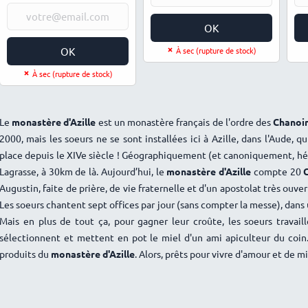
111,05€.
105,50€.
OK
OK
À sec (rupture de stock)
À sec (rupture de stock)
Le
monastère d'Azille
est un monastère français de l'ordre des
Chanoin
2000, mais les soeurs ne se sont installées ici à Azille, dans l'Aude, q
place depuis le XIVe siècle ! Géographiquement (et canoniquement, héhé
Lagrasse, à 30km de là. Aujourd’hui, le
monastère d'Azille
compte 20
Augustin, faite de prière, de vie fraternelle et d'un apostolat très ouver
Les soeurs chantent sept offices par jour (sans compter la messe), dan
Mais en plus de tout ça, pour gagner leur croûte, les soeurs travail
sélectionnent et mettent en pot le miel d'un ami apiculteur du coin.
produits du
monastère d'Azille
. Alors, prêts pour vivre d'amour et de mi