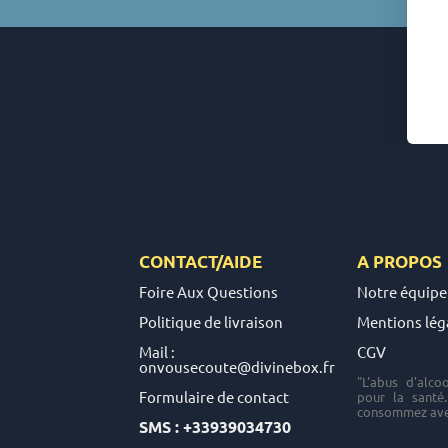
pduit)
Monastère de Ganagobie 🇫🇷 (9 pduits)
Monastère de la Grande Chartreuse 🇫🇷
(12 pduits)
Monastère de la Transfiguration 🇫🇷 (1
pduit)
Monastère de Solan 🇫🇷 (26 pduits)
Monastère de Taulignan 🇫🇷 (5 pduits)
Monastère de Thiais 🇫🇷 (8 pduits)
Monastère Sainte-Marie-Madeleine 🇫🇷
(2 pduits)
CONTACT/AIDE
A PROPOS
Soeurs Contemplatives de Saint-Jean
Foire Aux Questions
Notre équipe
🇫🇷 (1 pduit)
Politique de livraison
Mentions lég
Mail :
CGV
onvousecoute@divinebox.fr
"L'abus d'alco
Formulaire de contact
pour la santé
consommez ave
SMS : +33939034730