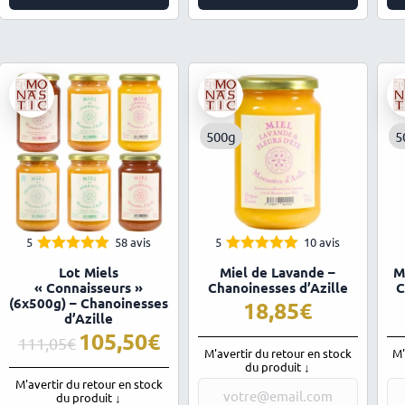
500g
5
5
58 avis
5
10 avis
4.97
5.00
Note
Note
Lot Miels
Miel de Lavande –
M
sur 5
sur 5
« Connaisseurs »
Chanoinesses d’Azille
C
(6x500g) – Chanoinesses
18,85
d’Azille
105,50
Le
Le
111,05
M'avertir du retour en stock
M'
prix
prix
du produit ↓
initial
actuel
M'avertir du retour en stock
était :
est :
du produit ↓