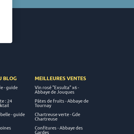
U
BLOG
MEILLEURES VENTES
e - guide
Vin rosé "Exsulta" x6 -
Abbaye de Jouques
e : 24
Pâtes de fruits - Abbaye de
ktail
Tournay
elle - guide
Chartreuse verte - Gde
Chartreuse
moines
Confitures - Abbaye des
Gardes