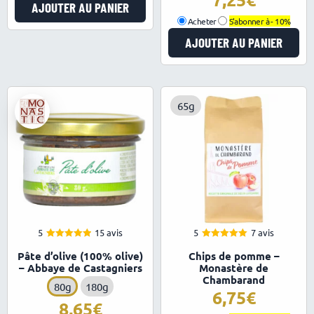
AJOUTER AU PANIER
Acheter
S'abonner à -
10%
AJOUTER AU PANIER
65g
5
15 avis
5
7 avis
5.00
5.00
Note
Note
Pâte d’olive (100% olive)
Chips de pomme –
sur 5
sur 5
– Abbaye de Castagniers
Monastère de
Chambarand
80g
180g
6,75
8,65