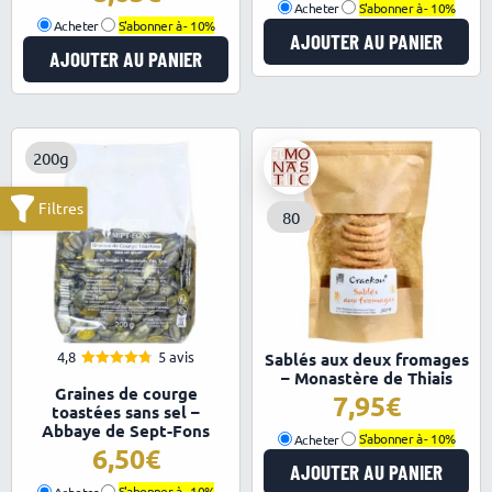
Acheter
S'abonner à -
10%
Acheter
S'abonner à -
10%
AJOUTER AU PANIER
AJOUTER AU PANIER
200g
80
4,8
5 avis
Sablés aux deux fromages
– Monastère de Thiais
4.80
Note
Graines de courge
sur 5
7,95
toastées sans sel –
Abbaye de Sept-Fons
Acheter
S'abonner à -
10%
6,50
AJOUTER AU PANIER
Acheter
S'abonner à -
10%