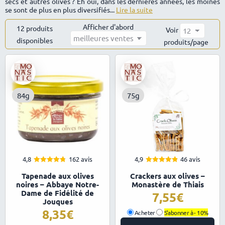
secs et autres olives ? Eh oui, dans les dernières années, les moines
se sont de plus en plus diversifiés...
Lire la suite
Afficher d'abord
12 produits
Voir
disponibles
Trié
produits/page
par
popularité
84g
75g
4,8
162 avis
4,9
46 avis
4.77
4.89
Note
Note
Tapenade aux olives
Crackers aux olives –
sur 5
sur 5
noires – Abbaye Notre-
Monastère de Thiais
Dame de Fidélité de
7,55
Jouques
8,35
Acheter
S'abonner à -
10%