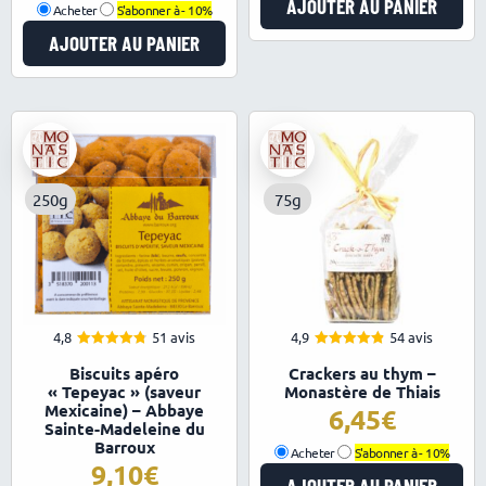
AJOUTER AU PANIER
Acheter
S'abonner à -
10%
AJOUTER AU PANIER
250g
75g
4,8
51 avis
4,9
54 avis
4.82
4.91
Note
Note
Biscuits apéro
Crackers au thym –
sur 5
sur 5
« Tepeyac » (saveur
Monastère de Thiais
Mexicaine) – Abbaye
6,45
Sainte-Madeleine du
Barroux
Acheter
S'abonner à -
10%
9,10
AJOUTER AU PANIER