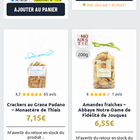
Vite, plus que 1 en stock !
AJOUTER AU PANIER
200g
4,7
65 avis
4
1 avis
4.74
Note
Note
Crackers au Grana Padano
Amandes fraîches –
4.00
sur 5
sur
5
– Monastère de Thiais
Abbaye Notre-Dame de
Fidélité de Jouques
7,15
6,55
M'avertir du retour en stock du
produit ↓
M'avertir du retour en stock du