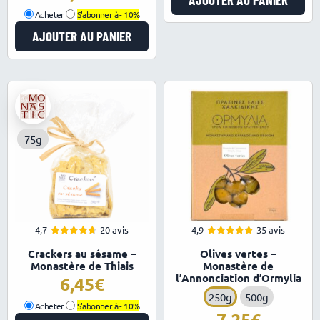
Acheter
S'abonner à -
10%
AJOUTER AU PANIER
75g
4,7
20 avis
4,9
35 avis
4.65
4.86
Note
Note
Crackers au sésame –
Olives vertes –
sur 5
sur 5
Monastère de Thiais
Monastère de
l’Annonciation d’Ormylia
6,45
250g
500g
Acheter
S'abonner à -
10%
7,25