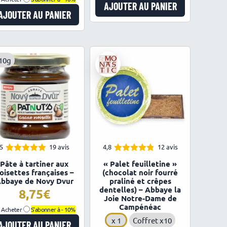
AJOUTER AU PANIER
AJOUTER AU PANIER
10g
5
19 avis
4,8
12 avis
5.00
4.75
Note
Note
Pâte à tartiner aux
« Palet feuilletine »
sur 5
sur 5
oisettes françaises –
(chocolat noir fourré
bbaye de Novy Dvur
praliné et crêpes
dentelles) – Abbaye la
8,75
Joie Notre-Dame de
Campénéac
Acheter
S'abonner à -
10%
x 1
Coffret x10
AJOUTER AU PANIER