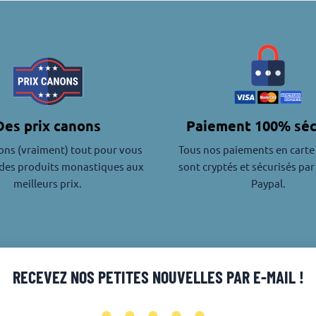
Des prix canons
Paiement 100% séc
ons (vraiment) tout pour vous
Tous nos paiements en carte
des produits monastiques aux
sont cryptés et sécurisés par
meilleurs prix.
Paypal.
RECEVEZ NOS PETITES NOUVELLES PAR E-MAIL !
•••••