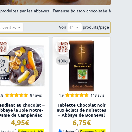
s produites par les abbayes ! Fameuse boisson chocolatée à
Voir
produits/page
30g
100g
(Ø
cm)
,8
87 avis
4,9
148 avis
4.80
4.87
Note
Note
ndiant au chocolat –
Tablette Chocolat noir
sur 5
sur 5
bbaye la Joie Notre-
aux éclats de noisettes
Dame de Campénéac
– Abbaye de Bonneval
4,95
6,75
Acheter
S'abonner à -
10%
Acheter
S'abonner à -
10%