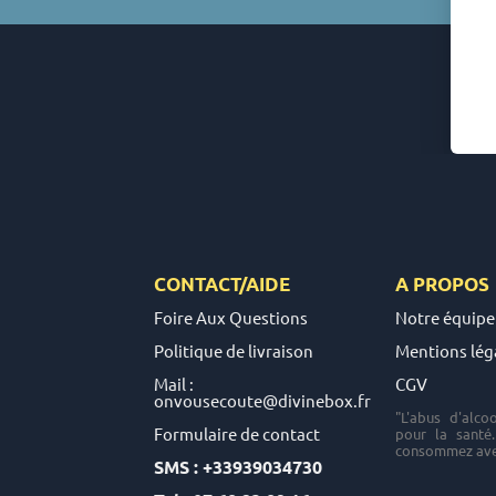
CONTACT/AIDE
A PROPOS
Foire Aux Questions
Notre équipe
Politique de livraison
Mentions lég
Mail :
CGV
onvousecoute@divinebox.fr
"L'abus d'alco
Formulaire de contact
pour la santé
consommez ave
SMS : +33939034730