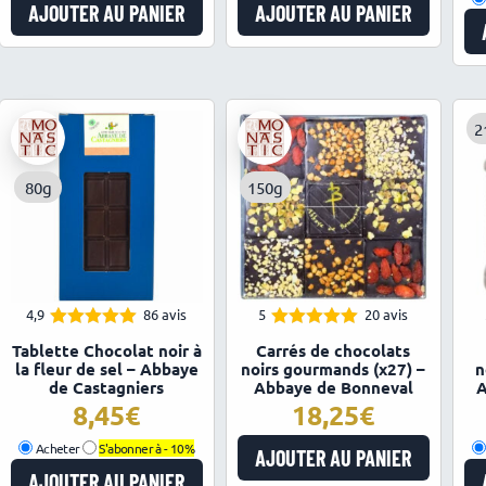
AJOUTER AU PANIER
AJOUTER AU PANIER
2
80g
150g
4,9
86 avis
5
20 avis
4.91
4.95
Note
Note
Tablette Chocolat noir à
Carrés de chocolats
sur 5
sur 5
la fleur de sel – Abbaye
noirs gourmands (x27) –
n
de Castagniers
Abbaye de Bonneval
A
8,45
18,25
Acheter
S'abonner à -
10%
AJOUTER AU PANIER
AJOUTER AU PANIER