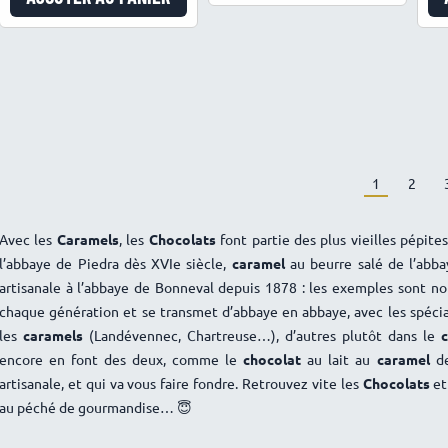
1
2
Avec les
Caramels
, les
Chocolats
font partie des plus vieilles pépit
l’abbaye de Piedra dès XVIe siècle,
caramel
au beurre salé de l’abb
artisanale à l’abbaye de Bonneval depuis 1878 : les exemples sont no
chaque génération et se transmet d’abbaye en abbaye, avec les spécia
les
caramels
(Landévennec, Chartreuse…), d’autres plutôt dans le
encore en font des deux, comme le
chocolat
au lait au
caramel
de
artisanale, et qui va vous faire fondre. Retrouvez vite les
Chocolats
e
au péché de gourmandise… 😇