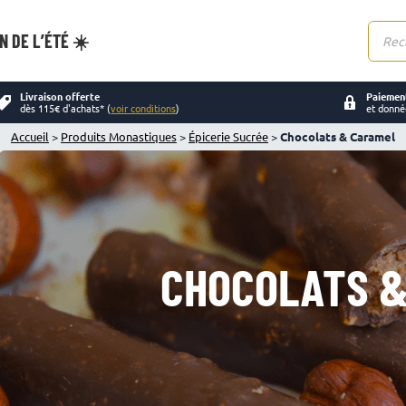
N DE L’ÉTÉ ☀️
Reche
de
produi
Livraison offerte
Paiement
dès 115€ d'achats* (
voir conditions
)
et donné
Accueil
>
Produits Monastiques
>
Épicerie Sucrée
>
Chocolats & Caramel
CHOCOLATS 