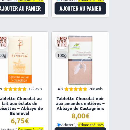
AJOUTER AU PANIER
AJOUTER AU PANIER
00g
100g
,9
122 avis
4,8
206 avis
4.87
4.82
Note
Note
ablette Chocolat au
Tablette Chocolat noir
sur 5
sur 5
lait aux éclats de
aux amandes entières –
oisettes – Abbaye de
Abbaye de Castagniers
Bonneval
8,00
6,75
Acheter
S'abonner à -
10%
Acheter
S'abonner à -
10%