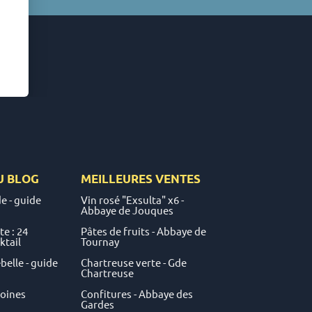
U
BLOG
MEILLEURES VENTES
e - guide
Vin rosé "Exsulta" x6 -
Abbaye de Jouques
e : 24
Pâtes de fruits - Abbaye de
ktail
Tournay
elle - guide
Chartreuse verte - Gde
Chartreuse
moines
Confitures - Abbaye des
Gardes