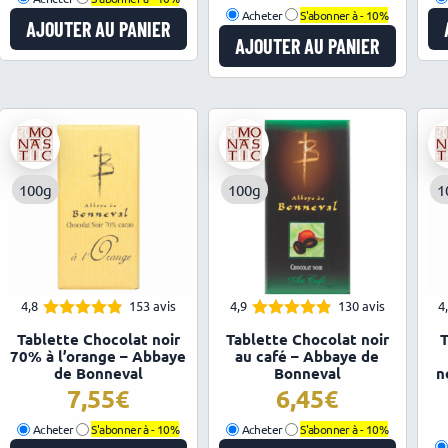
Acheter
S'abonner à -
10%
AJOUTER AU PANIER
AJOUTER AU PANIER
100g
100g
1
4,8
153 avis
4,9
130 avis
4
4.83
4.85
Note
Note
Tablette Chocolat noir
Tablette Chocolat noir
T
sur 5
sur 5
70% à l’orange – Abbaye
au café – Abbaye de
de Bonneval
Bonneval
n
7,55
6,45
Acheter
S'abonner à -
10%
Acheter
S'abonner à -
10%