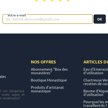
Votre e-mail
OK
NOS OFFRES
ARTICLES D
Abonnement "Box des
Eau d'Emeraud
monastères"
d'utilisation
ales
Boutique Monastique
Chartreuse Vert
recettes de coc
Produits d'artisanat
monastique
Baume d'Aigueb
ol est dangereux
d'utilisation
. Soyez sages et
c modération"
Pourquoi les 
travaillent-ils ?