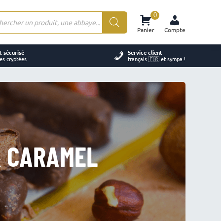
0
rche
Panier
Compte
ts
 sécurisé
Service client
es cryptées
français 🇫🇷 et sympa !
& CARAMEL