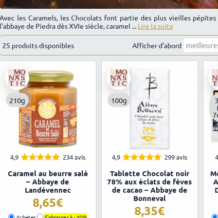
Avec les Caramels, les Chocolats font partie des plus vieilles pépite
l’abbaye de Piedra dès XVIe siècle, caramel ...
Lire la suite
25 produits disponibles
Trié
Afficher d'abord
par
popularité
210g
100g
7
4,9
234 avis
4,9
299 avis
4
4.92
4.91
Note
Note
Caramel au beurre salé
Tablette Chocolat noir
Me
sur 5
sur 5
– Abbaye de
78% aux éclats de fèves
A
Landévennec
de cacao – Abbaye de
Bonneval
8,65
8,35
Acheter
S'abonner à -
10%