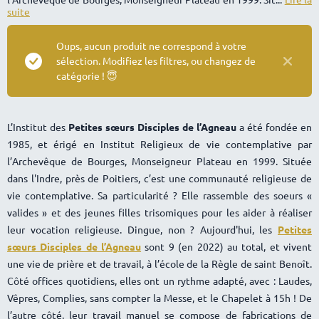
suite
Oups, aucun produit ne correspond à votre
sélection. Modifiez les filtres, ou changez de
catégorie ! 😇
L’Institut des
Petites sœurs Disciples de l’Agneau
a été fondée en
1985, et érigé en Institut Religieux de vie contemplative par
l’Archevêque de Bourges, Monseigneur Plateau en 1999. Située
dans l'Indre, près de Poitiers, c’est une communauté religieuse de
vie contemplative. Sa particularité ? Elle rassemble des soeurs «
valides » et des jeunes filles trisomiques pour les aider à réaliser
leur vocation religieuse. Dingue, non ? Aujourd'hui, les
Petites
sœurs Disciples de l’Agneau
sont 9 (en 2022) au total, et vivent
une vie de prière et de travail, à l’école de la Règle de saint Benoît.
Côté offices quotidiens, elles ont un rythme adapté, avec : Laudes,
Vêpres, Complies, sans compter la Messe, et le Chapelet à 15h ! De
l’autre côté, leur travail manuel se compose de fabrications de