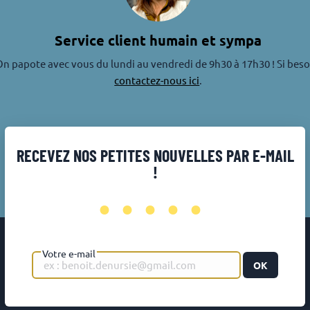
Service client humain et sympa
n papote avec vous du lundi au vendredi de 9h30 à 17h30 ! Si beso
contactez-nous ici
.
RECEVEZ NOS PETITES NOUVELLES PAR E-MAIL
!
•••••
Votre e-mail
OK