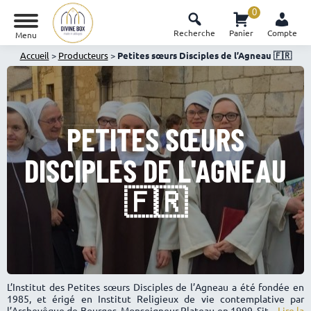
0
Recherche
Panier
Compte
Menu
Accueil
>
Producteurs
>
Petites sœurs Disciples de l’Agneau 🇫🇷
PETITES SŒURS
DISCIPLES DE L'AGNEAU
🇫🇷
L’Institut des Petites sœurs Disciples de l’Agneau a été fondée en
1985, et érigé en Institut Religieux de vie contemplative par
l’Archevêque de Bourges, Monseigneur Plateau en 1999. Sit...
Lire la