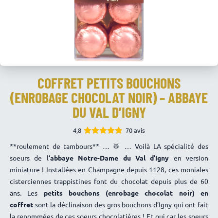
COFFRET PETITS BOUCHONS
(ENROBAGE CHOCOLAT NOIR) – ABBAYE
DU VAL D’IGNY
4,8
70 avis
4.81
Note
**roulement de tambours** … 🥁 … Voilà LA spécialité des
sur 5
soeurs de l
‘abbaye Notre-Dame du Val d’Igny
en version
miniature ! Installées en Champagne depuis 1128, ces moniales
cisterciennes trappistines font du chocolat depuis plus de 60
ans. Les
petits bouchons (enrobage chocolat noir) en
coffret
sont la déclinaison des gros bouchons d’Igny qui ont fait
la renommées de ces soeurs chocolatières ! Et oui car les soeurs