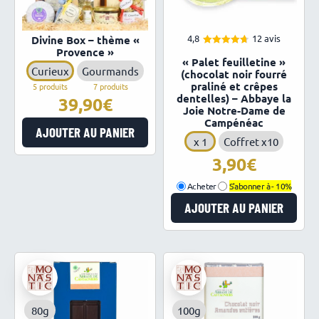
4,8
12 avis
Divine Box – thème «
Provence »
4.75
Note
« Palet feuilletine »
sur 5
Curieux
Gourmands
(chocolat noir fourré
praliné et crêpes
5 produits
7 produits
dentelles) – Abbaye la
39,90
Joie Notre-Dame de
Campénéac
AJOUTER AU PANIER
x 1
Coffret x10
3,90
Acheter
S'abonner à -
10%
AJOUTER AU PANIER
80g
100g