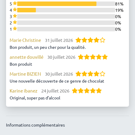
5
81%
4
19%
3
0%
2
0%
1
0%
Marie Christine
31 juillet 2026
Bon produit, un peu cher pour la qualité.
annette douvillé
30 juillet 2026
Bon produit
Martine BIZIEN
30 juillet 2026
Une nouvelle découverte de ce genre de chocolat
Karine ibanez
24 juillet 2026
Original, super pas d’alcool
Annick MOREUIL
24 juillet 2026
Excellent
Anonyme
25 mai 2026
Informations complémentaires
succulents