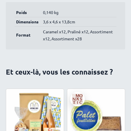
noircarme t.
28 avril 2026
Poids
0,140 kg
bien mais un peu sec
Dimensions
3,6 x 4,6 x 13,8cm
Anonyme
21 avril 2026
Un délice…à partager
Caramel x12, Praliné x12, Assortiment
Format
Beatrice
19 avril 2026
x12, Assortiment x28
tous excellents et une taille parfaite
Véronique L.
19 avril 2026
Délicieux !
Et ceux-là, vous les connaissez ?