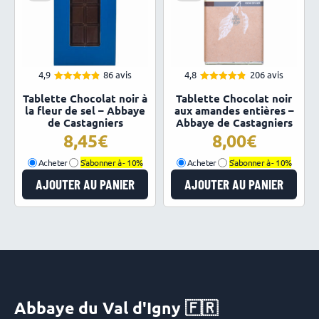
4,9
86 avis
4,8
206 avis
4.91
4.82
Note
Note
Tablette Chocolat noir à
Tablette Chocolat noir
sur 5
sur 5
la fleur de sel – Abbaye
aux amandes entières –
de Castagniers
Abbaye de Castagniers
8,45
8,00
Acheter
S'abonner à -
10%
Acheter
S'abonner à -
10%
AJOUTER AU PANIER
AJOUTER AU PANIER
Abbaye du Val d'Igny 🇫🇷