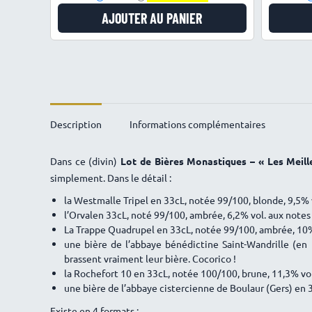
AJOUTER AU PANIER
Description
Informations complémentaires
Dans ce (divin)
Lot de Bières Monastiques – « Les Meil
simplement. Dans le détail :
la Westmalle Tripel en 33cL, notée 99/100, blonde, 9,5% v
l’Orvalen 33cL, noté 99/100, ambrée, 6,2% vol. aux notes
La Trappe Quadrupel en 33cL, notée 99/100, ambrée, 10% v
une bière de l’abbaye bénédictine Saint-Wandrille (en
brassent vraiment leur bière. Cocorico !
la Rochefort 10 en 33cL, notée 100/100, brune, 11,3% vol.
une bière de l’abbaye cistercienne de Boulaur (Gers) en 
Existe en 4 formats :