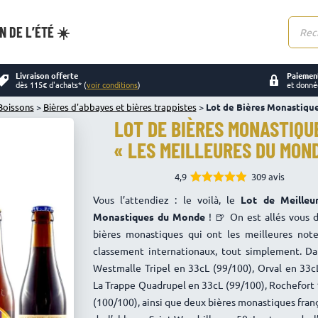
N DE L’ÉTÉ ☀️
Reche
de
produi
Livraison offerte
Paiement
dès 115€ d'achats* (
voir conditions
)
et donné
Boissons
>
Bières d'abbayes et bières trappistes
>
Lot de Bières Monastique
LOT DE BIÈRES MONASTIQU
« LES MEILLEURES DU MON
4,9
309 avis
4.89
Note
Vous l’attendiez : le voilà, le
Lot de Meilleu
sur 5
Monastiques du Monde
! 🍺 On est allés vous 
bières monastiques qui ont les meilleures note
classement internationaux, tout simplement. Dan
Westmalle Tripel en 33cL (99/100), Orval en 33c
La Trappe Quadrupel en 33cL (99/100), Rochefort
(100/100), ainsi que deux bières monastiques franç