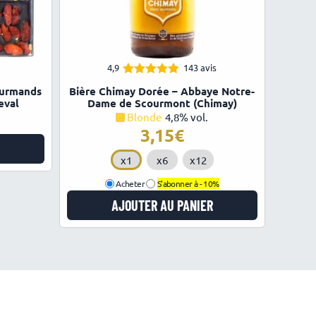
4,9
143 avis
4.89
Note
ourmands
Bière Chimay Dorée – Abbaye Notre-
sur 5
eval
Dame de Scourmont (Chimay)
Blonde
4,8% vol.
3,15
€
x1
x6
x12
Acheter
S'abonner à -
10%
AJOUTER AU PANIER