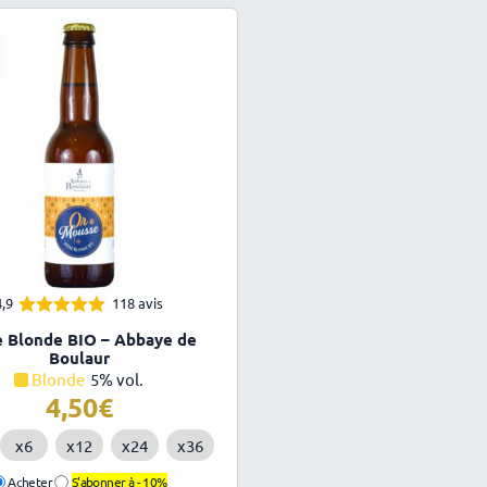
4,9
118 avis
4.91
Note
e Blonde BIO – Abbaye de
sur 5
Boulaur
Blonde
5% vol.
4,50
€
x6
x12
x24
x36
Acheter
S'abonner à -
10%