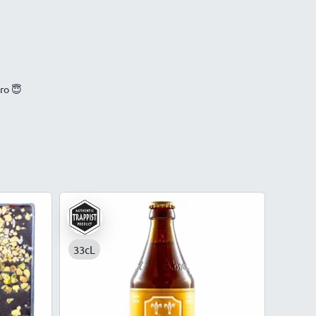
éro 😇
33cL