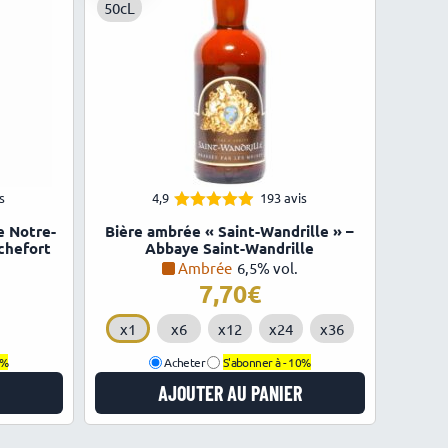
50cL
r celles qui ne sont pas dans ce lot…
s
4,9
193 avis
4.87
Note
e Notre-
Bière ambrée « Saint-Wandrille » –
sur 5
chefort
Abbaye Saint-Wandrille
Ambrée
6,5% vol.
7,70
€
x1
x6
x12
x24
x36
0%
Acheter
S'abonner à -
10%
AJOUTER AU PANIER