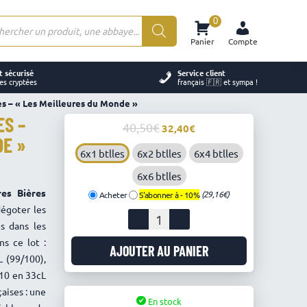
0
rche
Panier
Compte
ts
 sécurisé
Service client
es cryptées
français 🇫🇷 et sympa !
s – « Les Meilleures du Monde »
ES –
40,50
€
Le
Le
32,40
€
DE »
prix
prix
6x1 btlles
6x2 btlles
6x4 btlles
initial
actuel
était :
est :
6x6 btlles
40,50€.
32,40€.
res Bières
(29,16€)
Acheter
S'abonner à -
10%
dégoter les
quantité
s dans les
de
s ce lot :
Lot
AJOUTER AU PANIER
L (99/100),
de
Bières
 10 en 33cL
Monastiques
aises : une
En stock
-