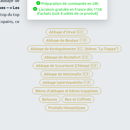
l’abbaye de
Préparation de commande en 24h
"Les
es – « Les
Livraison gratuite en France
dès
115
€
Meilleures
d’achats
(soit 4 unités de ce produit)
e top du top
du
copains, ce
Monde"
Abbaye d'Orval 🇧🇪
Abbaye de Boulaur 🇫🇷
Abbaye de Koningshoeven 🇳🇱 (bières "La Trappe")
Abbaye de Rochefort 🇧🇪
Abbaye de Scourmont (Chimay) 🇧🇪
Abbaye de Westmalle 🇧🇪
Abbaye Saint-Wandrille 🇫🇷
Bières d'abbayes et bières trappistes
Boissons
Box et Coffrets
Produits Monastiques