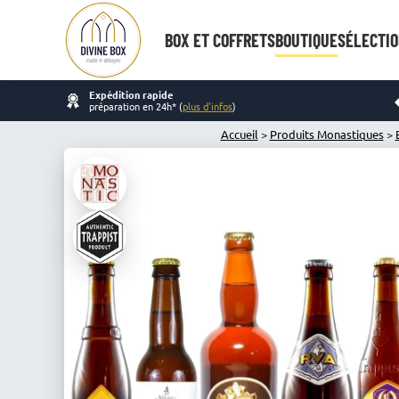
BOX ET COFFRETS
BOUTIQUE
SÉLECTIO
Expédition rapide
préparation en 24h* (
plus d'infos
)
Accueil
>
Produits Monastiques
>