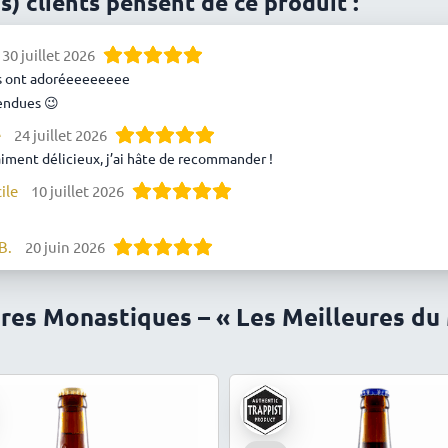
is) clients pensent de ce produit :
30 juillet 2026
s ont adoréeeeeeeee
endues 😉
e
24 juillet 2026
aiment délicieux, j’ai hâte de recommander !
ile
10 juillet 2026
B.
20 juin 2026
es bières
Mailly
6 juin 2026
ières Monastiques – « Les Meilleures du
!
aris
30 mai 2026
B.
29 mai 2026
icieuses 🤤