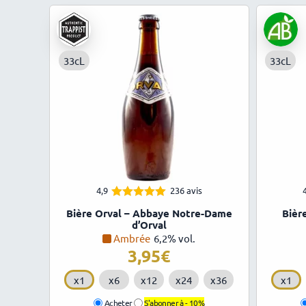
33cL
33cL
4,9
236 avis
4.93
Note
Bière Orval – Abbaye Notre-Dame
Bièr
sur 5
d’Orval
Ambrée
6,2% vol.
3,95
€
x1
x6
x12
x24
x36
x1
Acheter
S'abonner à -
10%