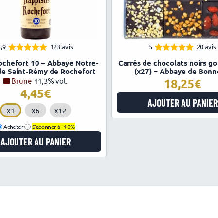
4,9
123 avis
5
20 avis
4.94
4.95
Note
Note
ochefort 10 – Abbaye Notre-
Carrés de chocolats noirs g
sur 5
sur 5
e Saint-Rémy de Rochefort
(x27) – Abbaye de Bonn
18,25
€
Brune
11,3% vol.
4,45
€
AJOUTER AU PANIER
x1
x6
x12
Acheter
S'abonner à -
10%
AJOUTER AU PANIER