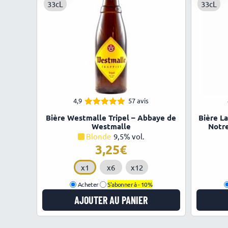
33cL
33cL
Charles-A
Excellent
Christop
Toutes exc
Anne D.
4,9
57 avis
4.89
Note
Bière Westmalle Tripel – Abbaye de
Bière L
sur 5
Westmalle
Notr
Blonde
9,5% vol.
3,25
€
x1
x6
x12
Acheter
S'abonner à -
10%
AJOUTER AU PANIER