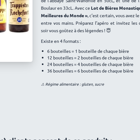
de l’abbaye Saint-Wandrille en 50cL, et une de 
Boulaur en 33cL. Avec ce
Lot de Bières Monastiqu
Meilleures du Monde »
, c’est certain, vous avez l
entre vos mains. Préparez l’apéro et invitez les 
soir vous goûtez à des légendes ! 😇
Existe en 4 formats :
6 bouteilles = 1 bouteille de chaque bière
12 bouteilles = 2 bouteilles de chaque bière
24 bouteilles = 4 bouteilles de chaque bière
36 bouteilles = 6 bouteilles de chaque bière
⚠ Régime alimentaire : gluten, sucre