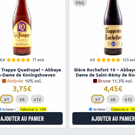
33cL
lbert Lathion
28 avril 2026
 produits
he Bosselut
18 avril 2026
ellentes!Et le petit livret est un piège pour nous donner envie d obteni
12 avril 2026
4,9
77 avis
4,9
123 avi
4.88
4.94
Note
Note
a Trappe Quadrupel – Abbaye
Bière Rochefort 10 – Abbay
sur 5
sur 5
e-Dame de Koningshoeven
Dame de Saint-Rémy de Ro
Ambrée
10% vol.
Brune
11,3% vol.
3,75
€
4,45
€
x1
x6
x12
x1
x6
x12
Acheter
S'abonner à -
10%
Acheter
S'abonner à -
1
AJOUTER AU PANIER
AJOUTER AU PANIER