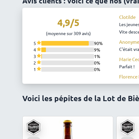
Avis clients : voici ce que nos (vra
Clotilde
4,9/5
Les jeune
Vite desc
(moyenne sur 309 avis)
Anonym
5
90%
C’était vr
4
9%
3
1%
Marie Cec
2
0%
Parfait !
1
0%
Florence 
Très bonn
Florence 
Voici les pépites de la Lot de B
Un délice 
Michel M
Très bien
caroline 
Bières dél