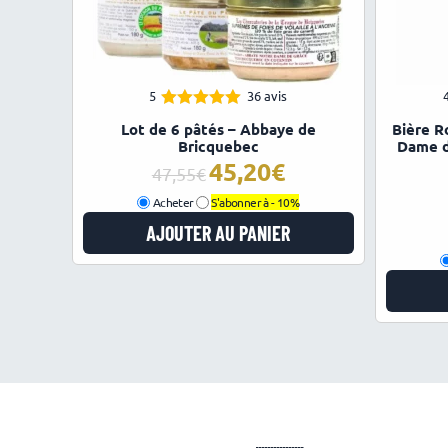
5
36 avis
4.97
Note
Lot de 6 pâtés – Abbaye de
Bière R
sur 5
Bricquebec
Dame d
45,20
€
Le
Le
47,55
€
prix
prix
Acheter
S'abonner à -
10%
initial
actuel
AJOUTER AU PANIER
était :
est :
47,55€.
45,20€.