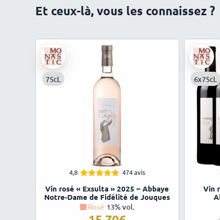
Et ceux-là, vous les connaissez ?
75cL
6x75cL
4,8
474 avis
4.84
Note
Vin rosé « Exsulta » 2025 – Abbaye
Vin 
sur 5
Notre-Dame de Fidélité de Jouques
A
Rosé
13% vol.
15,70