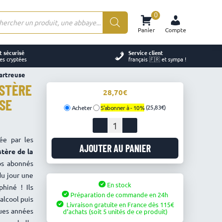
0
rche
Panier
Compte
ts
 sécurisé
Service client
es cryptées
français 🇫🇷 et sympa !
hartreuse
ASTÈRE
28,70
SE
(25,83€)
Acheter
S'abonner à -
10%
quantité
de
ée par les
Vin
AJOUTER AU PANIER
tère de la
de
os abonnés
noix
du jour une
apéritif
En stock
-
hiné ! Ils
Préparation de commande en 24h
Monastère
’alcool puis
Livraison gratuite en France
dès
115
de
ques années
d’achats
(soit 5 unités de ce produit)
la