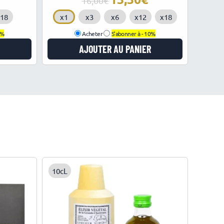
16,00
prix
prix
18
x1
x3
x6
x12
x18
initial
actuel
était :
est :
0%
Acheter
S'abonner à -
10%
16,00€.
13,30€.
AJOUTER AU PANIER
10cL