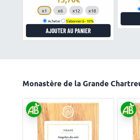
x1
x6
x12
x18
Acheter
S'abonner à -
10%
AJOUTER AU PANIER
Monastère de la Grande Chartreus