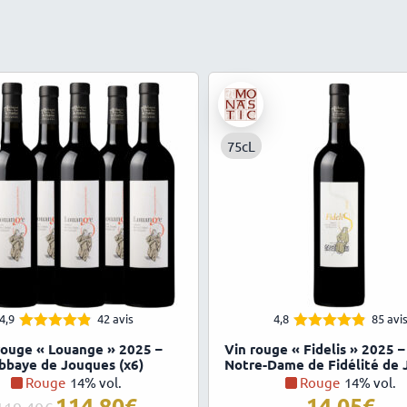
75cL
4,9
42 avis
4,8
85 avi
4.86
4.79
Note
Note
rouge « Louange » 2025 –
Vin rouge « Fidelis » 2025 
sur 5
sur 5
bbaye de Jouques (x6)
Notre-Dame de Fidélité de
Rouge
14% vol.
Rouge
14% vol.
114,80
14,05
Le
Le