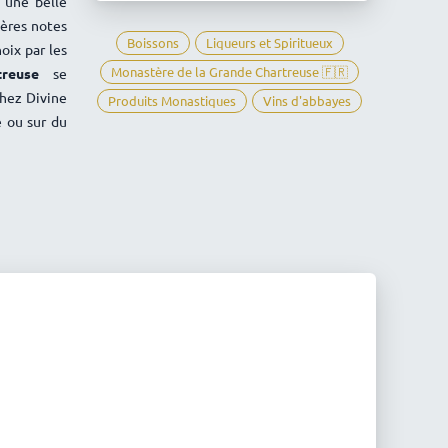
 une belle
Grande
gères notes
Chartreuse
Boissons
Liqueurs et Spiritueux
oix par les
Monastère de la Grande Chartreuse 🇫🇷
rtreuse
se
Chez Divine
Produits Monastiques
Vins d'abbayes
e ou sur du