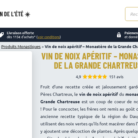
N DE L’ÉTÉ ☀️
Reche
de
produi
Livraison offerte
Paiement
dès 115€ d'achats* (
voir conditions
)
et donné
>
Produits Monastiques
>
Vin de noix apéritif – Monastère de la Grande C
VIN DE NOIX APÉRITIF – MON
DE LA GRANDE CHARTREU
4,9
151 avis
4.94
Note
Fruit d’une recette créée et jalousement gard
sur 5
Pères Chartreux, le
vin de noix apéritif
du
monas
Grande Chartreuse
est un coup de coeur de n
!
Pour le concocter, les frères ont remis au goût 
ancienne recette typique de la région du Daup
utilisent des noix vertes qu’ils font macérer dans l
y ajoutent une décoction de plantes. Après quel