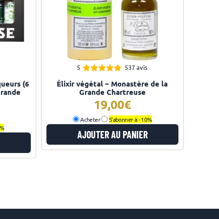
5
537 avis
4.96
Note
queurs (6
Élixir végétal – Monastère de la
sur 5
Grande
Grande Chartreuse
19,00
Acheter
S'abonner à -
10%
0%
AJOUTER AU PANIER