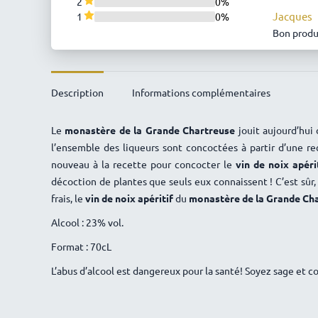
2
0%
Jacques
1
0%
Bon produ
Christop
Très bien,
Description
Informations complémentaires
Josiane 
Pour mes f
Le
monastère de la Grande Chartreuse
jouit aujourd’hui 
Graziella
l’ensemble des liqueurs sont concoctées à partir d’une r
Excellent
nouveau à la recette pour concocter le
vin de noix apéri
Chantal 
décoction de plantes que seuls eux connaissent ! C’est sûr,
un délice 
frais, le
vin de noix apéritif
du
monastère de la Grande Ch
Jacques
Alcool : 23% vol.
Bon produi
Format : 70cL
Gilles AU
L’abus d’alcool est dangereux pour la santé! Soyez sage et