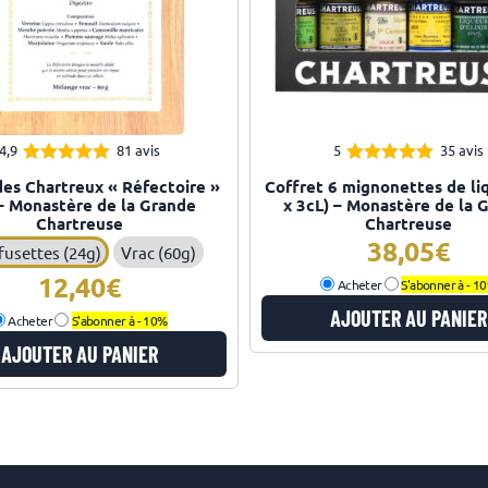
4,9
81 avis
5
35 avis
4.93
4.97
Note
Note
des Chartreux « Réfectoire »
Coffret 6 mignonettes de li
sur 5
sur 5
– Monastère de la Grande
x 3cL) – Monastère de la 
Chartreuse
Chartreuse
38,05
fusettes (24g)
Vrac (60g)
12,40
Acheter
S'abonner à -
1
AJOUTER AU PANIER
Acheter
S'abonner à -
10%
AJOUTER AU PANIER