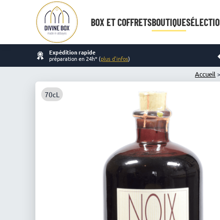
BOX ET COFFRETS
BOUTIQUE
SÉLECTIO
Expédition rapide
préparation en 24h* (
plus d'infos
)
Accueil
70cL