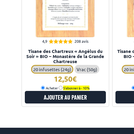
4,9
208 avis
4.87
Note
Tisane des Chartreux « Angélus du
Tisane 
sur 5
Soir » BIO – Monastère de la Grande
BIO 
Chartreuse
20 infusettes (24g)
Vrac (50g)
20 in
12,50
Acheter
S'abonner à -
10%
AJOUTER AU PANIER