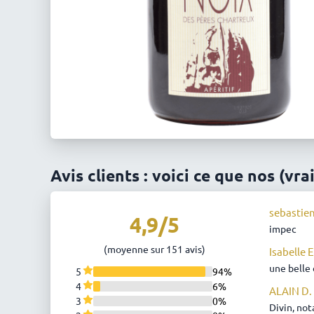
Avis clients : voici ce que nos (vra
sebastien
4,9/5
impec
(moyenne sur 151 avis)
Isabelle E
une belle
5
94%
4
6%
ALAIN D.
3
0%
Divin, no