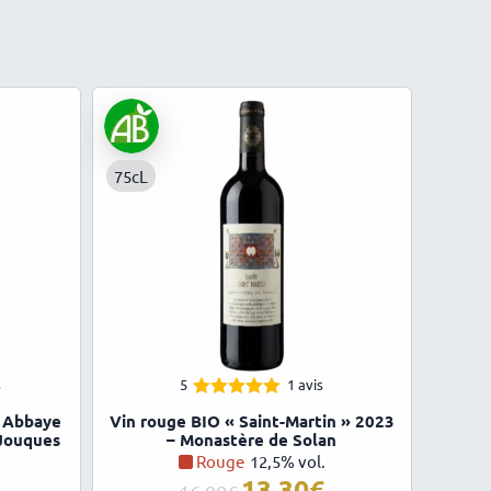
75cL
s
5
1 avis
5.00
Note
– Abbaye
Vin rouge BIO « Saint-Martin » 2023
sur 5
 Jouques
– Monastère de Solan
Rouge
12,5% vol.
13,30
Le
Le