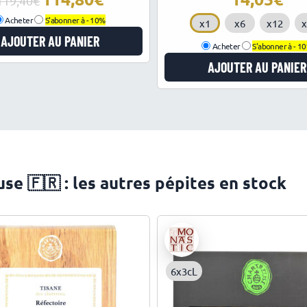
119,40
prix
prix
Acheter
S'abonner à -
10%
x1
x6
x12
x
initial
actuel
AJOUTER AU PANIER
était :
est :
Acheter
S'abonner à -
1
119,40€.
114,80€.
AJOUTER AU PANIER
e 🇫🇷 : les autres pépites en stock
6x3cL