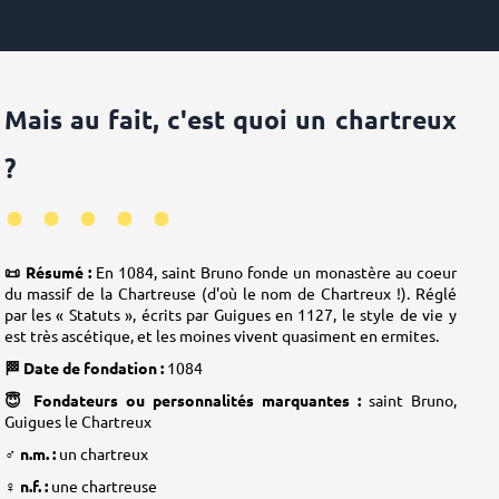
Mais au fait, c'est quoi un chartreux
?
•••••
📜 Résumé :
En 1084, saint Bruno fonde un monastère au coeur
du massif de la Chartreuse (d'où le nom de Chartreux !). Réglé
par les « Statuts », écrits par Guigues en 1127, le style de vie y
est très ascétique, et les moines vivent quasiment en ermites.
🏁 Date de fondation :
1084
😇 Fondateurs ou personnalités marquantes :
saint Bruno,
Guigues le Chartreux
♂️ n.m. :
un chartreux
♀️ n.f. :
une chartreuse