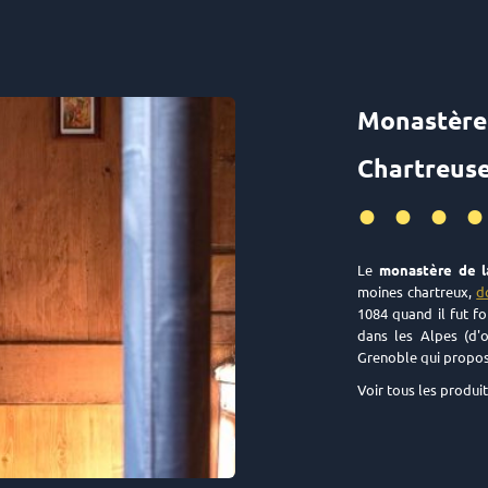
Monast
Chartreuse
•••
Le
monastère de l
moines chartreux,
d
1084 quand il fut f
dans les Alpes (d'o
Grenoble qui proposa
Voir tous les produi