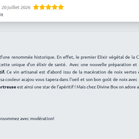
20 juillet 2026
it
he Hert
19 juillet 2026
 merci.
CASTEL-CHARLES
31 mai 2026
ils et moi-même elle est très bonne.
d’une renommée historique. En effet, le premier Elixir végétal de la C
30 mai 2026
ecette unique d’un élixir de santé. Avec une nouvelle préparation et
tif.
Ce vin artisanal est d’abord issu de la macération de noix vertes
Lozac’h
7 mai 2026
 sa couleur acajou vous tapera dans l’oeil et son bon goût de noix avec 
et un emballage à la hauteur
artreuse
est ainsi une star de l’apéritif ! Mais
chez Divine Box on adore au
25 avril 2026
t, apprécié !
TIXIER
3 avril 2026
 consommez avec modération!