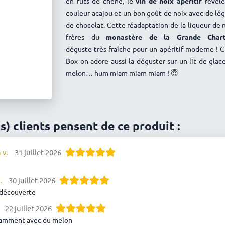
en fûts de chêne, le
vin de noix apéritif
révèle
couleur acajou et un bon goût de noix avec de lé
de chocolat. Cette r
éadaptation de la liqueur de n
frères du
monastère de la Grande Cha
déguste très fraîche pour un apéritif moderne ! 
Box on adore aussi la déguster sur un lit de glac
melon… hum miam miam miam ! 😇
is) clients pensent de ce produit :
 v.
31 juillet 2026
.
30 juillet 2026
 découverte
22 juillet 2026
tamment avec du melon