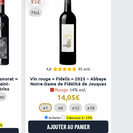
75cL
s
4,8
85 avis
4.79
Note
Honorat »
Vin rouge « Fidelis » 2025 – Abbaye
sur 5
aint-
Notre-Dame de Fidélité de Jouques
érins
Rouge
14% vol.
14,05
les
x1
x6
x12
x18
Acheter
S'abonner à -
10%
0%
AJOUTER AU PANIER