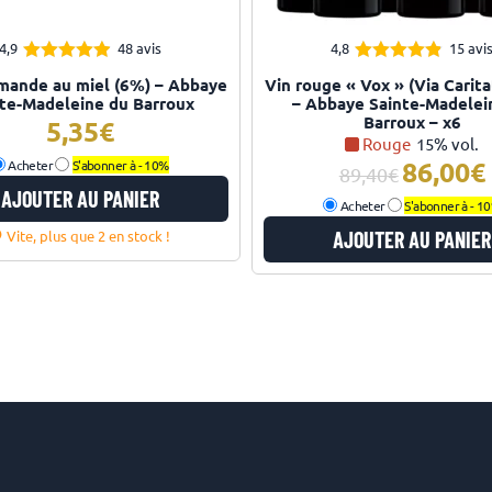
4,9
48 avis
4,8
15 avi
4.88
4.80
Note
Note
mande au miel (6%) – Abbaye
Vin rouge « Vox » (Via Carita
sur 5
sur 5
te-Madeleine du Barroux
– Abbaye Sainte-Madelei
Barroux – x6
5,35
Rouge
15% vol.
86,00
Acheter
S'abonner à -
10%
Le
89,40
prix
AJOUTER AU PANIER
Acheter
S'abonner à -
1
initial
Vite, plus que 2 en stock !
AJOUTER AU PANIER
était :
e
89,40€.