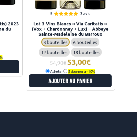
s
5
3 avis
5.00
Note
tis) 2023
Lot 3 Vins Blancs « Via Caritatis »
sur 5
ne du
(Vox + Chardonnay + Lux) – Abbaye
Sainte-Madeleine du Barroux
3 bouteilles
6 bouteilles
Le
12 bouteilles
18 bouteilles
prix
0%
actuel
53,00
Le
Le
54,90
st :
prix
prix
Acheter
S'abonner à -
10%
86,00€.
initial
actuel
AJOUTER AU PANIER
était :
est :
54,90€.
53,00€.