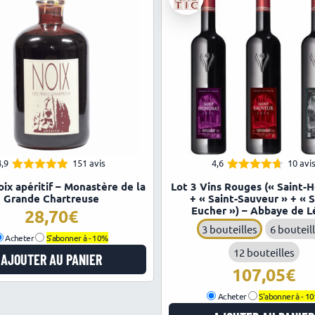
4,9
151 avis
4,6
10 avi
4.94
4.60
Note
Note
oix apéritif – Monastère de la
Lot 3 Vins Rouges (« Saint-
sur 5
sur 5
Grande Chartreuse
+ « Saint-Sauveur » + « S
Eucher ») – Abbaye de L
28,70
3 bouteilles
6 bouteil
Acheter
S'abonner à -
10%
12 bouteilles
AJOUTER AU PANIER
107,05
Acheter
S'abonner à -
1