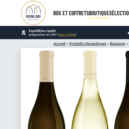
BOX ET COFFRETS
BOUTIQUE
SÉLECTIO
Expédition rapide
préparation en 24h* (
plus d'infos
)
Accueil
>
Produits Monastiques
>
Boissons
>