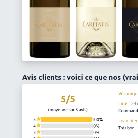
Avis clients : voici ce que nos (vra
Véroniqu
5/5
Line
24 
(moyenne sur 3 avis)
Commande 
5
100%
Jean pie
4
0%
Très bon
3
0%