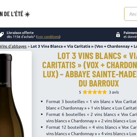
N DE L’ÉTÉ ☀️
Reche
de
produi
Livraison offerte
Paiement
dès 115€ d'achats* (
voir conditions
)
et donné
Vins d'abbayes
>
Lot 3 Vins Blancs « Via Caritatis » (Vox + Chardonnay +
LOT 3 VINS BLANCS « VI
CARITATIS » (VOX + CHARDO
LUX) – ABBAYE SAINTE-MADE
DU BARROUX
5
3 avis
5.00
Note
Format 3 bouteilles = 1 vin blanc « Vox Caritati
sur 5
blanc « Chardonnay » + 1 vin blanc « Lux Caritati
Format 6 bouteilles = 2 vins blancs « Vox Cari
vins blancs « Chardonnay » + 2 vins blancs « Lux 
Format 12 bouteilles = 4 vins blancs « Vox Cari
vins blancs « Chardonnay » + 4 vins blancs « Lux 