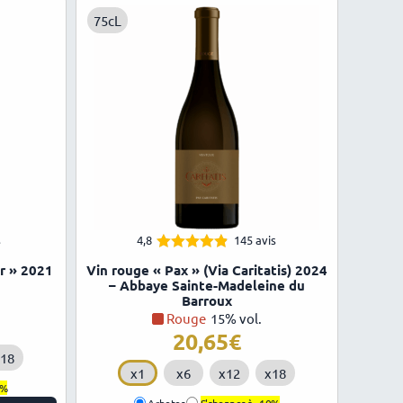
75cL
s
4,8
145 avis
4.79
Note
r » 2021
Vin rouge « Pax » (Via Caritatis) 2024
sur 5
– Abbaye Sainte-Madeleine du
Barroux
Rouge
15% vol.
20,65
18
x1
x6
x12
x18
0%
Acheter
S'abonner à -
10%