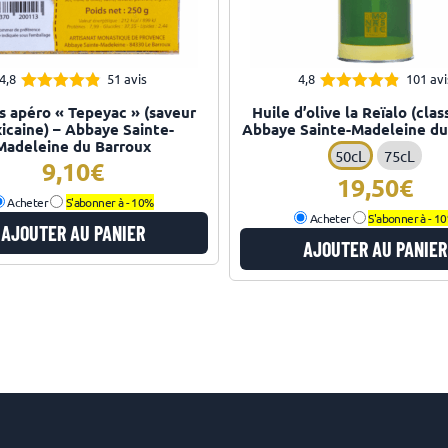
4,8
51 avis
4,8
101 avi
4.82
4.82
Note
Note
ts apéro « Tepeyac » (saveur
Huile d’olive la Reïalo (clas
sur 5
sur 5
icaine) – Abbaye Sainte-
Abbaye Sainte-Madeleine du
Madeleine du Barroux
50cL
75cL
9,10
19,50
Acheter
S'abonner à -
10%
Acheter
S'abonner à -
1
AJOUTER AU PANIER
AJOUTER AU PANIER