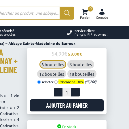
0
rche
Panier
Compte
ts
 sécurisé
Service client
es cryptées
français 🇫🇷 et sympa !
 Lux) – Abbaye Sainte-Madeleine du Barroux
A
54,90
Le
Le
53,00
NNAY +
prix
prix
3 bouteilles
6 bouteilles
initial
actuel
LEINE
était :
est :
12 bouteilles
18 bouteilles
54,90€.
53,00€.
(47,70€)
Acheter
S'abonner à -
10%
quantité
s » + 1 vin
de
s »
Lot
AJOUTER AU PANIER
tatis » + 2
3
Caritatis »
Vins
tatis » + 4
Blancs
Caritatis »
En stock
"Via