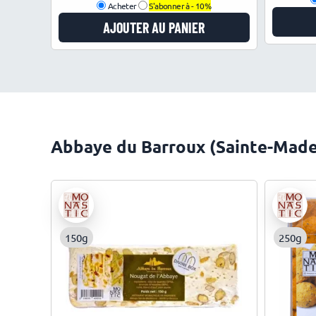
Acheter
S'abonner à -
10%
AJOUTER AU PANIER
Abbaye du Barroux (Sainte-Madele
150g
250g