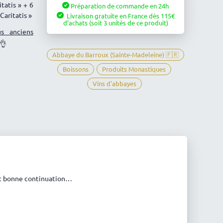
tatis » + 6
Préparation de commande en 24h
Caritatis"
Caritatis »
Livraison gratuite en France
dès
115
(Vox
d’achats
(soit 3 unités de ce produit)
+
us anciens
Chardonnay
 👌
+
Abbaye du Barroux (Sainte-Madeleine) 🇫🇷
Lux)
Boissons
Produits Monastiques
-
Abbaye
Vins d'abbayes
Sainte-
Madeleine
du
Barroux
i et bonne continuation