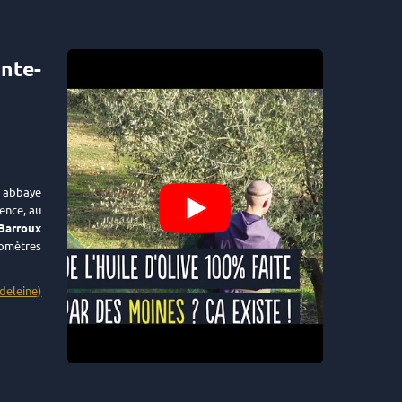
nte-
abbaye
ence, au
Barroux
lomètres
deleine)