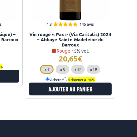
s
4,8
145 avis
4.79
Note
sique) –
Vin rouge « Pax » (Via Caritatis) 2024
sur 5
 Barroux
– Abbaye Sainte-Madeleine du
Barroux
Rouge
15% vol.
20,65
0%
x1
x6
x12
x18
Acheter
S'abonner à -
10%
AJOUTER AU PANIER