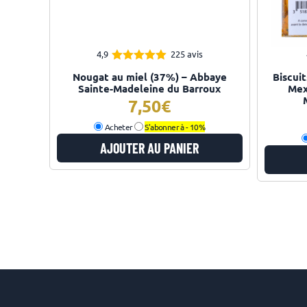
4,9
225 avis
4.93
Note
Nougat au miel (37%) – Abbaye
Biscui
sur 5
Sainte-Madeleine du Barroux
Mex
7,50
Acheter
S'abonner à -
10%
AJOUTER AU PANIER