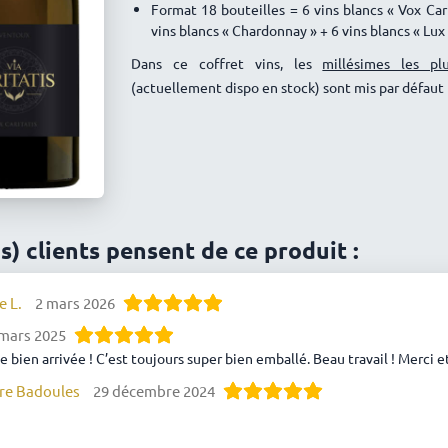
Format 18 bouteilles = 6 vins blancs « Vox Cari
vins blancs « Chardonnay » + 6 vins blancs « Lux 
Dans ce coffret vins, les
millésimes les pl
(actuellement dispo en stock) sont mis par défaut
is) clients pensent de ce produit :
e L.
2 mars 2026
mars 2025
bien arrivée ! C’est toujours super bien emballé. Beau travail ! Merc
rre Badoules
29 décembre 2024