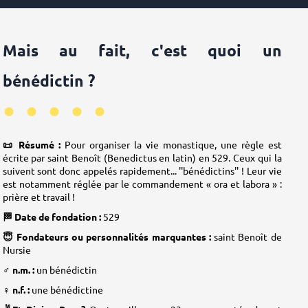
Mais au fait, c'est quoi un
bénédictin ?
•••••
📜 Résumé :
Pour organiser la vie monastique, une règle est
écrite par saint Benoît (Benedictus en latin) en 529. Ceux qui la
suivent sont donc appelés rapidement... ''bénédictins'' ! Leur vie
est notamment réglée par le commandement « ora et labora » :
prière et travail !
🏁 Date de fondation :
529
😇 Fondateurs ou personnalités marquantes :
saint Benoît de
Nursie
♂️ n.m. :
un bénédictin
♀️ n.f. :
une bénédictine