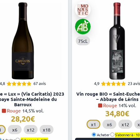
75cL
4,8
67 avis
4,9
23 avi
4.81
4.87
Note
Note
e « Lux » (Via Caritatis) 2023
Vin rouge BIO « Saint-Euche
sur 5
sur 5
baye Sainte-Madeleine du
– Abbaye de Lérins
Barroux
Rouge
14% vol.
Rouge
14,5% vol.
34,80
28,20
x1
x6
x12
x
1
x6
x12
x18
Acheter
S'abonner à -
1
Acheter
S'abonner à -
10%