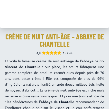
CRÈME DE NUIT ANTI-ÂGE – ABBAYE DE
CHANTELLE
4,9
15 avis
4.87
Note
Et voilà la fameuse
crème de nuit anti-âge
de l’
abbaye Saint-
sur 5
Vincent de Chantelle
! Sur place, les sœurs fabriquent une
gamme complète de produits cosmétiques depuis près de 70
ans, dont cette crème ! Elle est composée de plus de 99%
d’ingrédients naturels : karité, amande douce, millepertuis, huile
de noyaux d’abricot… La
crème
de nuit anti-âge
est riche mais
ne laisse aucune sensation de gras ! Et pour une bonne efficacité
: les bénédictines de l’
abbaye de Chantelle
recommandent de
l’appliquer chaque soir sur le visage et le cou parfaitement