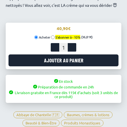
nettoyés ! Vous allez voir, c’est LA crème qui va vous dérider
😇
40,90
(36,81€)
Acheter
S'abonner à -
10%
quantité
de
Crème
AJOUTER AU PANIER
de
nuit
anti-
En stock
ge
Préparation de commande en 24h
-
Livraison gratuite en France
dès
115
d’achats
(soit 3 unités de
Abbaye
ce produit)
de
Chantelle
Abbaye de Chantelle 🇫🇷
Baumes, crèmes & lotions
Beauté & Bien-Être
Produits Monastiques