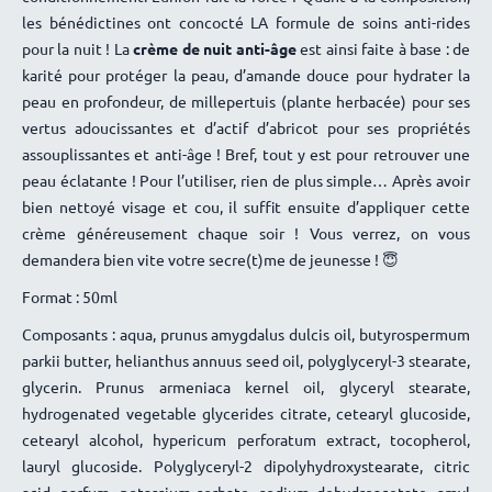
Elle est bien arrivée ; bien emballée; en bon état.
les bénédictines ont concocté LA formule de soins anti-rides
Produits conformes au descriptif.
pour la nuit ! La
crème de nuit anti-âge
est ainsi faite à base : de
Merci pour vos produits
karité pour protéger la peau, d’amande douce pour hydrater la
Je vais les tester sous peu.
peau en profondeur, de millepertuis (plante herbacée) pour ses
vertus adoucissantes et d’actif d’abricot pour ses propriétés
assouplissantes et anti-âge ! Bref, tout y est pour retrouver une
peau éclatante ! Pour l’utiliser, rien de plus simple… Après avoir
bien nettoyé visage et cou, il suffit ensuite d’appliquer cette
crème généreusement chaque soir ! Vous verrez, on vous
demandera bien vite votre secre(t)me de jeunesse !
😇
Format : 50ml
Composants : aqua, prunus amygdalus dulcis oil, butyrospermum
parkii butter, helianthus annuus seed oil, polyglyceryl-3 stearate,
glycerin. Prunus armeniaca kernel oil, glyceryl stearate,
hydrogenated vegetable glycerides citrate, cetearyl glucoside,
cetearyl alcohol, hypericum perforatum extract, tocopherol,
lauryl glucoside. Polyglyceryl-2 dipolyhydroxystearate, citric
acid, parfum, potassium sorbate, sodium dehydroacetate, amyl