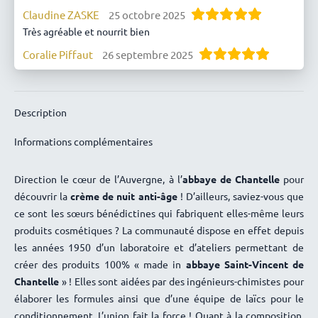
Claudine ZASKE
25 octobre 2025
Très agréable et nourrit bien
Coralie Piffaut
26 septembre 2025
Texture et parfum très agréable
Christine
29 juin 2025
Bien, conforme aux attentes et agréablement parfumée.
Description
Nina M.
6 juin 2025
Informations complémentaires
Très bon savon
Françoise
4 décembre 2024
Direction le cœur de l’Auvergne, à l’
abbaye de Chantelle
pour
Bien réceptionné le colis. Merci beaucoup. Et bonne fête de
découvrir la
crème de nuit anti-âge
! D’ailleurs, saviez-vous que
fin d’année !
ce sont les sœurs bénédictines qui fabriquent elles-même leurs
Annick
17 septembre 2024
produits cosmétiques ? La communauté dispose en effet depuis
Crème utilisée en crème de jour. Odeur et texture très
les années 1950 d’un laboratoire et d’ateliers permettant de
agréable.
créer des produits 100% « made in
abbaye Saint-Vincent de
Chantelle
» ! Elles sont aidées par des ingénieurs-chimistes pour
Agnes
26 juillet 2024
élaborer les formules ainsi que d’une équipe de laïcs pour le
Je viens de recevoir ma commande.
conditionnement. L’union fait la force ! Quant à la composition,