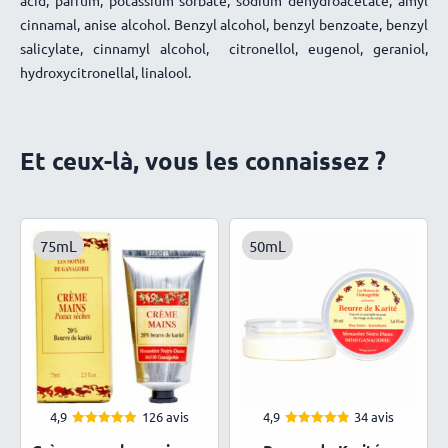
cinnamal, anise alcohol. Benzyl alcohol, benzyl benzoate, benzyl
salicylate, cinnamyl alcohol,
citronellol, eugenol, geraniol,
hydroxycitronellal, linalool.
Et ceux-là, vous les connaissez ?
75mL
50mL
4,9
126 avis
4,9
34 avis
4.90
4.88
Note
Note