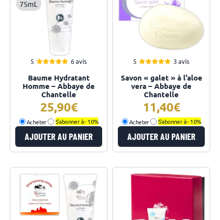
75mL
5
6 avis
5
3 avis
5.00
5.00
Note
Note
Baume Hydratant
Savon « galet » à l’aloe
sur 5
sur 5
Homme – Abbaye de
vera – Abbaye de
Chantelle
Chantelle
25,90
11,40
Acheter
S'abonner à -
10%
Acheter
S'abonner à -
10%
AJOUTER AU PANIER
AJOUTER AU PANIER