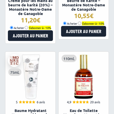
Crème pour les mains au
Beurre de Karité –
sur 5
sur 5
beurre de karité (20%) –
Monastère Notre-Dame
Monastère Notre-Dame
de Ganagobie
de Ganagobie
10,55
11,20
Acheter
S'abonner à -
10%
Acheter
S'abonner à -
10%
AJOUTER AU PANIER
AJOUTER AU PANIER
110mL
75mL
5
6 avis
4,9
20 avis
5.00
4.85
Note
Note
Baume Hydratant
Eau de Toilette
sur 5
sur 5