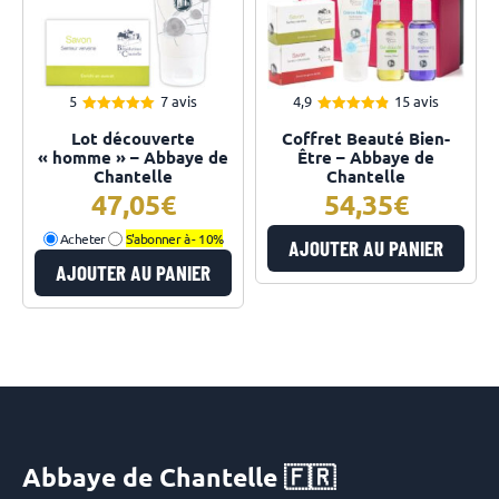
5
7 avis
4,9
15 avis
5.00
4.93
Note
Note
Lot découverte
Coffret Beauté Bien-
sur 5
sur 5
« homme » – Abbaye de
Être – Abbaye de
Chantelle
Chantelle
47,05
54,35
Acheter
S'abonner à -
10%
AJOUTER AU PANIER
AJOUTER AU PANIER
Abbaye de Chantelle 🇫🇷