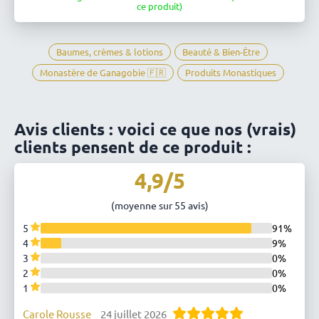
ce produit)
Ganagobie
Baumes, crèmes & lotions
Beauté & Bien-Être
Monastère de Ganagobie 🇫🇷
Produits Monastiques
Avis clients : voici ce que nos (vrais)
clients pensent de ce produit :
4,9/5
(moyenne sur 55 avis)
5
91%
4
9%
3
0%
2
0%
1
0%
Carole Rousse
24 juillet 2026