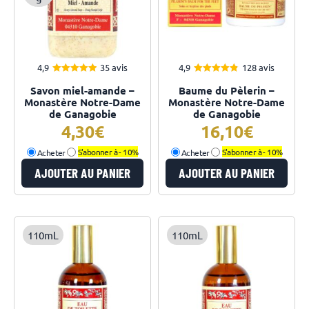
4,9
35 avis
4,9
128 avis
4.94
4.89
Note
Note
Savon miel-amande –
Baume du Pèlerin –
sur 5
sur 5
Monastère Notre-Dame
Monastère Notre-Dame
de Ganagobie
de Ganagobie
4,30
16,10
Acheter
S'abonner à -
10%
Acheter
S'abonner à -
10%
AJOUTER AU PANIER
AJOUTER AU PANIER
110mL
110mL