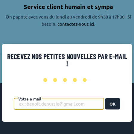
Service client humain et sympa
On papote avec vous du lundi au vendredi de 9h30 à 17h30 ! Si
besoin,
contactez-nous ici
.
RECEVEZ NOS PETITES NOUVELLES PAR E-MAIL
!
•••••
Votre e-mail
OK