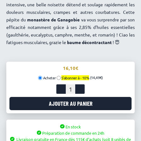
intensive, une belle noisette détend et soulage rapidement les
douleurs musculaires, crampes et autres courbatures. Cette
pépite du
monastère de Ganagobie
va vous surprendre par son
efficacité notamment grâce à ses 2,85% d’huiles essentielles
(gaulthérie, eucalyptus, camphre, menthe, et romarin) ! Ciao les
fatigues musculaires, grazie le
baume décontractant
! 😇
16,10
(14,49€)
Acheter
S'abonner à -
10%
quantité
de
Baume
AJOUTER AU PANIER
décontractant
-
Monastère
En stock
Notre-
Préparation de commande en 24h
Dame
Livraison gratuite en France
dès
115
d’achats
(soit 8 unités de
de