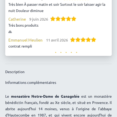
Très bien À passer matin et soir Surtout le soir laisser agir la
nuit Douleur diminue
Catherine
9 juin 2026
Très bons produits
🙏
Emmanuel Meulien
11 avril 2026
contrat rempli
Henriette
10 avril 2026
soulage bien
Claire MOËNNE-LOCOZ
24 mars 2026
Description
Produit connu depuis longtemps
Informations complémentaires
Isabelle Vion
3 mars 2026
Catherine Legeay
1 février 2026
Le
monastère Notre-Dame de Ganagobie
est un monastère
Super
bénédictin français, fondé au Xe siècle, et situé en Provence. Il
Edith Castrec
27 janvier 2026
abrite aujourd’hui 14 moines, venus à l’origine de l’abbaye
Tres bon
d’Hautecombe en 1987, et qui vivent encore aujourd’hui de