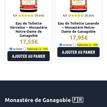
4,9
20 avis
4,9
26 avis
4.85
4.88
Note
Note
Eau de Toilette
Eau de Toilette Lavande
sur 5
sur 5
Verveine – Monastère
– Monastère Notre-
Notre-Dame de
Dame de Ganagobie
Ganagobie
17,95
17,55
Acheter
S'abonner à -
10%
Acheter
S'abonner à -
10%
AJOUTER AU PANIER
AJOUTER AU PANIER
Monastère de Ganagobie 🇫🇷