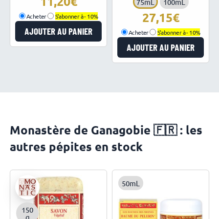
11,20
75mL
100mL
27,15
Acheter
S'abonner à -
10%
AJOUTER AU PANIER
Acheter
S'abonner à -
10%
AJOUTER AU PANIER
Monastère de Ganagobie 🇫🇷 : les
autres pépites en stock
50mL
150
g