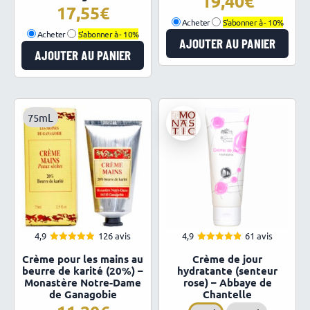
19,40
17,55
Acheter
S'abonner à -
10%
Acheter
S'abonner à -
10%
AJOUTER AU PANIER
AJOUTER AU PANIER
75mL
4,9
126 avis
4,9
61 avis
4.90
4.87
Note
Note
Crème pour les mains au
Crème de jour
sur 5
sur 5
beurre de karité (20%) –
hydratante (senteur
Monastère Notre-Dame
rose) – Abbaye de
de Ganagobie
Chantelle