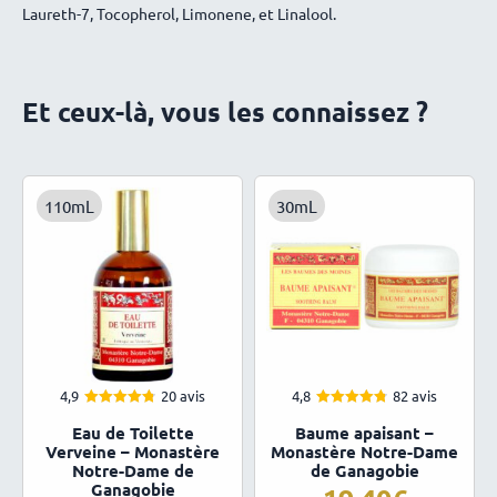
Laureth-7, Tocopherol, Limonene, et Linalool.
Et ceux-là, vous les connaissez ?
110mL
30mL
4,9
20 avis
4,8
82 avis
4.85
4.82
Note
Note
Eau de Toilette
Baume apaisant –
sur 5
sur 5
Verveine – Monastère
Monastère Notre-Dame
Notre-Dame de
de Ganagobie
Ganagobie