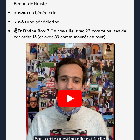
Benoît de Nursie
♂️ n.m. :
un bénédictin
♀️ n.f. :
une bénédictine
✌️Et Divine Box ?
On travaille avec 23 communautés de
cet ordre-là (et avec 89 communautés en tout).