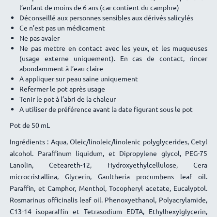
l’enfant de moins de 6 ans (car contient du camphre)
Déconseillé aux personnes sensibles aux dérivés salicylés
Ce n’est pas un médicament
Ne pas avaler
Ne pas mettre en contact avec les yeux, et les muqueuses
(usage externe uniquement). En cas de contact, rincer
abondamment à l’eau claire
A appliquer sur peau saine uniquement
Refermer le pot après usage
Tenir le pot à l’abri de la chaleur
A utiliser de préférence avant la date figurant sous le pot
Pot de 50 mL
Ingrédients : Aqua, Oleic/linoleic/linolenic polyglycerides, Cetyl
alcohol. Paraffinum liquidum, et Dipropylene glycol, PEG-75
Lanolin, Ceteareth-12, Hydroxyethylcellulose, Cera
microcristallina, Glycerin, Gaultheria procumbens leaf oil.
Paraffin, et Camphor, Menthol, Tocopheryl acetate, Eucalyptol.
Rosmarinus officinalis leaf oil. Phenoxyethanol, Polyacrylamide,
C13-14 isoparaffin et Tetrasodium EDTA, Ethylhexylglycerin,