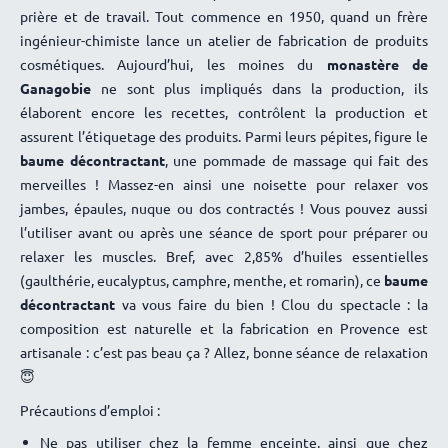
Anne marie Le gall
20 janvier 2026
prière et de travail. Tout commence en 1950, quand un frère
Impecble pour les courbatures
ingénieur-chimiste lance un atelier de fabrication de produits
cosmétiques. Aujourd’hui, les moines du
monastère de
Marie-jo Rabolt
4 janvier 2026
Ganagobie
ne sont plus impliqués dans la production, ils
J’ai aimé et donc j’ai offert
élaborent encore les recettes, contrôlent la production et
assurent l’étiquetage des produits. Parmi leurs pépites, figure le
baume décontractant
, une pommade de massage qui fait des
merveilles ! Massez-en ainsi une noisette pour relaxer vos
jambes, épaules, nuque ou dos contractés ! Vous pouvez aussi
l’utiliser avant ou après une séance de sport pour préparer ou
relaxer les muscles. Bref, avec 2,85% d’huiles essentielles
(gaulthérie, eucalyptus, camphre, menthe, et romarin), ce
baume
décontractant
va vous faire du bien ! Clou du spectacle : la
composition est naturelle et la fabrication en Provence est
artisanale : c’est pas beau ça ? Allez, bonne séance de relaxation
😇
Précautions d’emploi :
Ne pas utiliser chez la femme enceinte, ainsi que chez