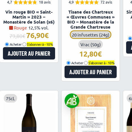
4,7
18 avis
4,9
72 avis
4
4.72
4.94
Note
Note
Vin rouge BIO « Saint-
Tisane des Chartreux
Si
sur 5
sur 5
Martin » 2023 –
« Œuvres Communes »
Monastère de Solan (x6)
BIO – Monastère de la
Grande Chartreuse
Rouge
12,5% vol.
76,90
20 infusettes (24g)
Le
Le
79,80
prix
prix
Vrac (50g)
Acheter
S'abonner à -
10%
initial
actuel
12,80
AJOUTER AU PANIER
était :
est :
79,80€.
76,90€.
Acheter
S'abonner à -
10%
AJOUTER AU PANIER
75cL
6