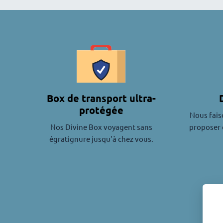
product
Box de transport ultra-
protégée
Nous fais
Nos Divine Box voyagent sans
proposer 
égratignure jusqu'à chez vous.