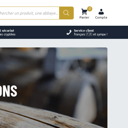
0
rche
Panier
Compte
ts
 sécurisé
Service client
es cryptées
français 🇫🇷 et sympa !
ONS