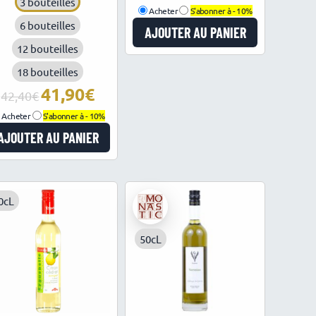
3 bouteilles
Acheter
S'abonner à -
10%
6 bouteilles
AJOUTER AU PANIER
12 bouteilles
18 bouteilles
41,90
Le
Le
42,40
prix
prix
Acheter
S'abonner à -
10%
initial
actuel
AJOUTER AU PANIER
était :
est :
42,40€.
41,90€.
0cL
50cL