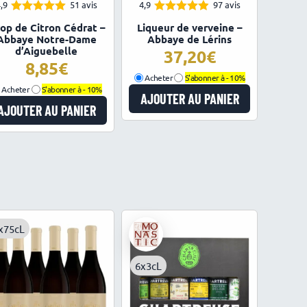
,9
51 avis
4,9
97 avis
4.92
4.88
Note
Note
rop de Citron Cédrat –
Liqueur de verveine –
sur 5
sur 5
Abbaye Notre-Dame
Abbaye de Lérins
d’Aiguebelle
37,20
8,85
Acheter
S'abonner à -
10%
Acheter
S'abonner à -
10%
AJOUTER AU PANIER
AJOUTER AU PANIER
x75cL
6x3cL