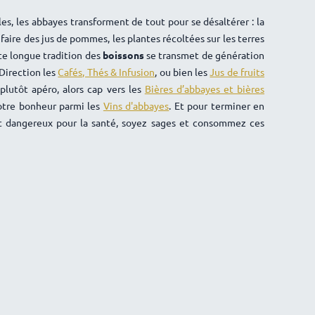
les, les abbayes transforment de tout pour se désaltérer : la
faire des jus de pommes, les plantes récoltées sur les terres
tte longue tradition des
boissons
se transmet de génération
 Direction les
Cafés, Thés & Infusion
, ou bien les
Jus de fruits
plutôt apéro, alors cap vers les
Bières d’abbayes et bières
votre bonheur parmi les
Vins d'abbayes
. Et pour terminer en
est dangereux pour la santé, soyez sages et consommez ces