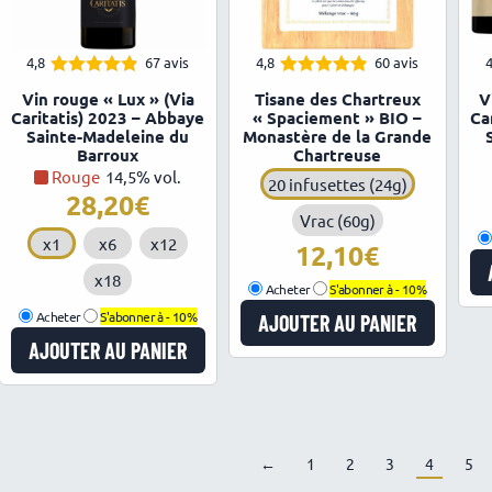
4,8
67 avis
4,8
60 avis
4
4.81
4.83
Note
Note
Vin rouge « Lux » (Via
Tisane des Chartreux
V
sur 5
sur 5
Caritatis) 2023 – Abbaye
« Spaciement » BIO –
Ca
Sainte-Madeleine du
Monastère de la Grande
Barroux
Chartreuse
Rouge
14,5% vol.
20 infusettes (24g)
28,20
Vrac (60g)
x1
x6
x12
12,10
x18
Acheter
S'abonner à -
10%
Acheter
S'abonner à -
10%
AJOUTER AU PANIER
AJOUTER AU PANIER
←
1
2
3
4
5