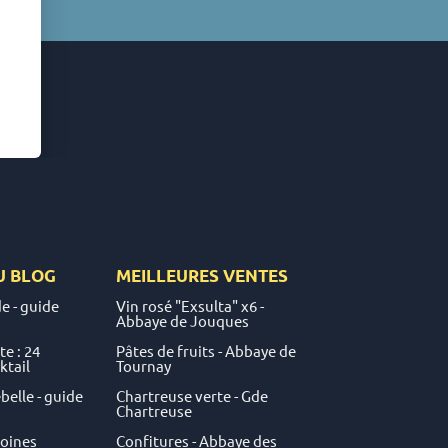
U
BLOG
MEILLEURES VENTES
e - guide
Vin rosé "Exsulta" x6 -
Abbaye de Jouques
e : 24
Pâtes de fruits - Abbaye de
ktail
Tournay
elle - guide
Chartreuse verte - Gde
Chartreuse
moines
Confitures - Abbaye des