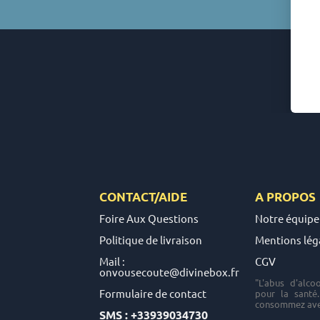
CONTACT/AIDE
A PROPOS
Foire Aux Questions
Notre équipe
Politique de livraison
Mentions lég
Mail :
CGV
onvousecoute@divinebox.fr
"L'abus d'alco
Formulaire de contact
pour la santé
consommez ave
SMS : +33939034730