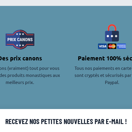
Des prix canons
Paiement 100% séc
ons (vraiment) tout pour vous
Tous nos paiements en carte
des produits monastiques aux
sont cryptés et sécurisés par
meilleurs prix.
Paypal.
RECEVEZ NOS PETITES NOUVELLES PAR E-MAIL !