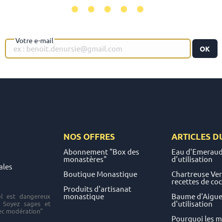
•••••
Votre e-mail
OK
NOS OFFRES
ARTICLES D
Abonnement "Box des
Eau d'Emeraud
monastères"
d'utilisation
ales
Boutique Monastique
Chartreuse Vert
recettes de coc
Produits d'artisanat
monastique
Baume d'Aigueb
ol est dangereux
d'utilisation
. Soyez sages et
c modération"
Pourquoi les 