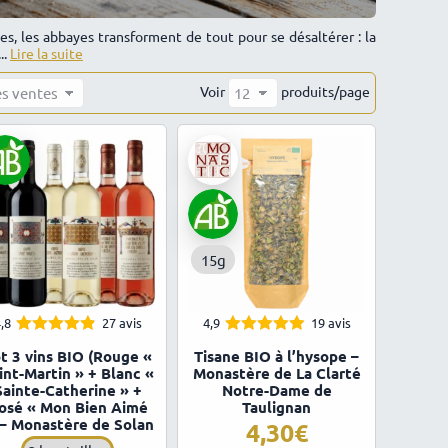
es, les abbayes transforment de tout pour se désaltérer : la
..
Lire la suite
Voir
produits/page
15g
,8
27 avis
4,9
19 avis
4.81
4.89
Note
Note
t 3 vins BIO (Rouge «
Tisane BIO à l’hysope –
sur 5
sur 5
int-Martin » + Blanc «
Monastère de La Clarté
Sainte-Catherine » +
Notre-Dame de
osé « Mon Bien Aimé
Taulignan
 – Monastère de Solan
4,30