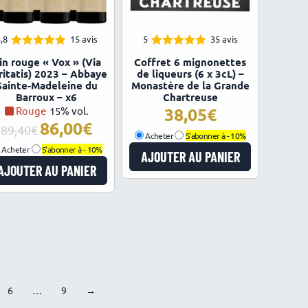
,8
15 avis
5
35 avis
4.80
4.97
Note
Note
in rouge « Vox » (Via
Coffret 6 mignonettes
sur 5
sur 5
ritatis) 2023 – Abbaye
de liqueurs (6 x 3cL) –
Sainte-Madeleine du
Monastère de la Grande
Barroux – x6
Chartreuse
38,05
Rouge
15% vol.
86,00
Le
Le
89,40
Acheter
S'abonner à -
10%
prix
prix
Acheter
S'abonner à -
10%
AJOUTER AU PANIER
initial
actuel
AJOUTER AU PANIER
était :
est :
89,40€.
86,00€.
6
9
→