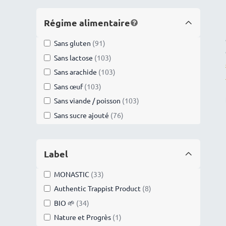
pduit)
Monastère de Ganagobie 🇫🇷 (9 pduits)
Régime alimentaire
Monastère de la Grande Chartreuse 🇫🇷
(12 pduits)
Sans gluten
91
91
products
Monastère de la Transfiguration 🇫🇷 (1
Sans lactose
103
103
pduit)
products
Sans arachide
103
103
Monastère de Solan 🇫🇷 (26 pduits)
products
Sans œuf
103
103
Monastère de Taulignan 🇫🇷 (5 pduits)
products
Sans viande / poisson
103
103
Monastère de Thiais 🇫🇷 (8 pduits)
products
Sans sucre ajouté
76
76
Monastère Sainte-Marie-Madeleine 🇫🇷
products
(2 pduits)
Soeurs Contemplatives de Saint-Jean
🇫🇷 (1 pduit)
Label
MONASTIC
33
33
products
Authentic Trappist Product
8
8
products
BIO 🌱
34
34
products
Nature et Progrès
1
1