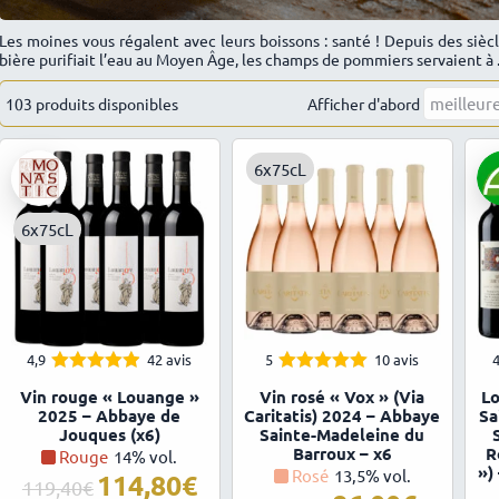
Les moines vous régalent avec leurs boissons : santé ! Depuis des siècl
bière purifiait l’eau au Moyen Âge, les champs de pommiers servaient à .
103 produits disponibles
Trié
Afficher d'abord
par
popularité
6x75cL
6x75cL
4,9
42 avis
5
10 avis
4
4.86
5.00
Note
Note
Vin rouge « Louange »
Vin rosé « Vox » (Via
Lo
sur 5
sur 5
2025 – Abbaye de
Caritatis) 2024 – Abbaye
Sa
Jouques (x6)
Sainte-Madeleine du
Barroux – x6
R
Rouge
14% vol.
»)
Rosé
13,5% vol.
114,80
Le
Le
119,40