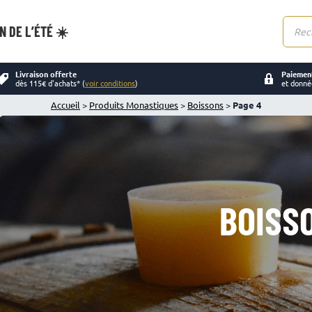
N DE L’ÉTÉ ☀️
Reche
de
produi
Livraison offerte
Paiement
dès 115€ d'achats* (
voir conditions
)
et donné
Accueil
>
Produits Monastiques
>
Boissons
>
Page 4
BOISS