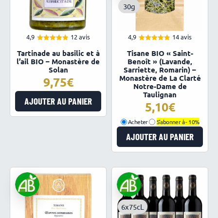
30g
4,9
12 avis
4,9
14 avis
4.92
4.93
Note
Note
Tartinade au basilic et à
Tisane BIO « Saint-
sur 5
sur 5
l’ail BIO – Monastère de
Benoît » (Lavande,
Solan
Sarriette, Romarin) –
Monastère de La Clarté
9,75
Notre-Dame de
Taulignan
AJOUTER AU PANIER
5,10
Acheter
S'abonner à -
10%
AJOUTER AU PANIER
6x75cL