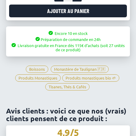
de
Tisane
AJOUTER AU PANIER
BIO
à
l'hysope
Encore 10 en stock
-
Préparation de commande en 24h
Monastère
Livraison gratuite en France
dès
115
d’achats
(soit 27 unités
de
de ce produit)
La
Clarté
Notre-
Boissons
Monastère de Taulignan 🇫🇷
Dame
Produits Monastiques
Produits monastiques bio 🌱
de
Taulignan
Tisanes, Thés & Cafés
Avis clients : voici ce que nos (vrais)
clients pensent de ce produit :
4,9/5