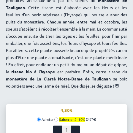
produites artisanalement par les soeurs du
monastère de
Taulignan
. Cette tisane est élaborée avec les fleurs et les
feuilles d’un petit arbrisseau (l’hysope) qui pousse autour des
puits du monastère. Chaque année, entre mai et octobre, les
soeurs s’attèlent à récolter l’ensemble à la main. La communauté
s’occupe ensuite de trier les tiges et les feuilles, pour finir par
emballer, une fois asséchées, les fleurs d’hysope et leurs feuilles.
Par ailleurs, cette plante possède beaucoup de propriétés car en
plus d’être une plante aromatisante, c’est une plante médicinale
! En effet, pour endiguer un petit rhume ou un début de grippe,
la
tisane bio à l’hysope
est parfaite. Enfin, cette tisane du
monastère de La Clarté Notre-Dame de Taulignan
se boit
volontiers avec une larme de miel. Que dis-je, se déguste ! 😇
4,30
(3,87€)
Acheter
S'abonner à -
10%
quantité