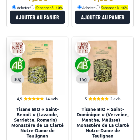
Acheter
S'abonner à -
10%
Acheter
S'abonner à -
10%
AJOUTER AU PANIER
AJOUTER AU PANIER
30g
15g
4,9
14 avis
5
2 avis
4.93
5.00
Note
Note
Tisane BIO « Saint-
Tisane BIO « Saint-
sur 5
sur 5
Benoît » (Lavande,
Dominique » (Verveine,
Sarriette, Romarin) –
Menthe, Mélisse) –
Monastère de La Clarté
Monastère de La Clarté
Notre-Dame de
Notre-Dame de
Taulignan
Taulignan