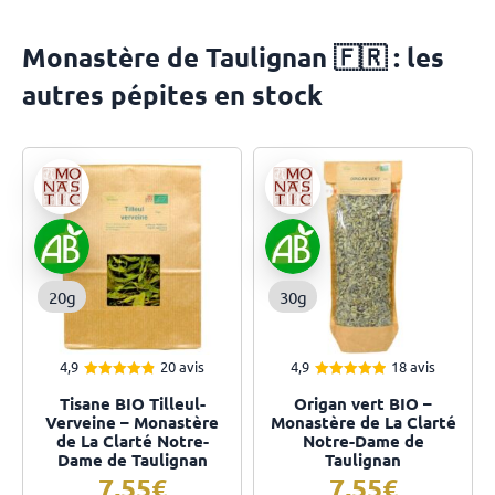
Monastère de Taulignan 🇫🇷 : les
autres pépites en stock
20g
30g
4,9
20 avis
4,9
18 avis
4.90
4.94
Note
Note
Tisane BIO Tilleul-
Origan vert BIO –
sur 5
sur 5
Verveine – Monastère
Monastère de La Clarté
de La Clarté Notre-
Notre-Dame de
Dame de Taulignan
Taulignan
7,55
7,55