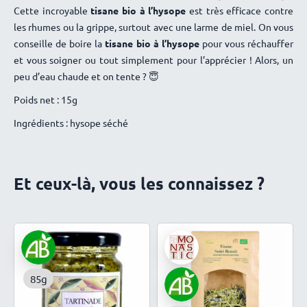
Cette incroyable
tisane bio à l’hysope
est très efficace contre
de rester modérés!! Hum … pas certain!! Nul doute que je
les rhumes ou la grippe, surtout avec une larme de miel. On vous
vais vous solliciter à nouveau rapidement afin d’avoir un peu
conseille de boire la
tisane bio à l’hysope
pour vous réchauffer
de réserve à offrir pour les fêtes qui s’annoncent. Bonne fin
et vous soigner ou tout simplement pour l’apprécier ! Alors, un
d’année à tous !
peu d’eau chaude et on tente ? 😇
Poids net : 15g
Ingrédients : hysope séché
Et ceux-là, vous les connaissez ?
85g