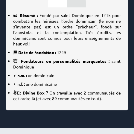
📜 Résumé :
Fondé par saint Dominique en 1215 pour
combattre les hérésies, l’ordre dominicain (le nom ne
s’invente pas) est un ordre ''prêcheur'', fondé sur
l’apostolat et la contemplation. Très érudits, les
dominicains sont connus pour leurs enseignements de
haut vol !
🏁 Date de fondation :
1215
😇 Fondateurs ou personnalités marquantes :
saint
Dominique
♂️ n.m. :
un dominicain
♀️ n.f. :
une dominicaine
✌️Et Divine Box ?
On travaille avec 2 communautés de
cet ordre-là (et avec 89 communautés en tout).