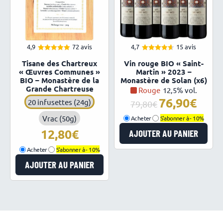
4,9
72 avis
4,7
15 avis
4.94
4.67
Note
Note
Tisane des Chartreux
Vin rouge BIO « Saint-
sur 5
sur 5
« Œuvres Communes »
Martin » 2023 –
BIO – Monastère de la
Monastère de Solan (x6)
Grande Chartreuse
Rouge
12,5% vol.
76,90
20 infusettes (24g)
Le
Le
79,80
prix
prix
Vrac (50g)
Acheter
S'abonner à -
10%
initial
actuel
12,80
AJOUTER AU PANIER
était :
est :
79,80€.
76,90€.
Acheter
S'abonner à -
10%
AJOUTER AU PANIER