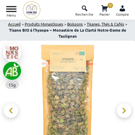
0
Recherche
Panier
Compte
Menu
Accueil
>
Produits Monastiques
>
Boissons
>
Tisanes, Thés & Cafés
>
Tisane BIO à l’hysope – Monastère de La Clarté Notre-Dame de
Taulignan
15g