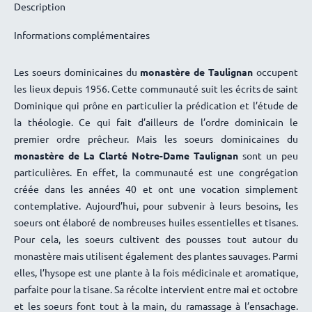
Description
🙂
Informations complémentaires
Marie-Pierre Prioleau
26 octobre 2023
Je ne connaissais pas l’hysope, mais c’est une bonne surprise
!
Les soeurs dominicaines du
monastère de Taulignan
occupent
les lieux depuis 1956. Cette communauté suit les écrits de saint
Marie-Christine THIOLLIER
23 octobre 2023
Dominique qui prône en particulier la prédication et l’étude de
la théologie. Ce qui fait d’ailleurs de l’ordre dominicain le
délicieuse
premier ordre prêcheur. Mais les soeurs dominicaines du
Marie-Noëlle
27 décembre 2022
monastère de La Clarté Notre-Dame Taulignan
sont un peu
Une efficacité remarquable pour dégager les bronches.
particulières. En effet, la communauté est une congrégation
Sylvie C.
15 décembre 2022
créée dans les années 40 et ont une vocation simplement
Une tisane agréable le soir
contemplative. Aujourd’hui, pour subvenir à leurs besoins, les
soeurs ont élaboré de nombreuses huiles essentielles et tisanes.
Marie-Noëlle
12 décembre 2022
Pour cela, les soeurs cultivent des pousses tout autour du
Chapeau bas pour votre gentillesse; votre sérieux et votre
monastère mais utilisent également des plantes sauvages. Parmi
rapidité. Tout est parfait ! 🙂 l’emballage est sans faille; tous
elles, l’hysope est une plante à la fois médicinale et aromatique,
les produits sont intacts. Nous n’avons plus qu’à déguster; ce
parfaite pour la tisane. Sa récolte intervient entre mai et octobre
qui devrait se faire assez rapidement vu la qualité de ce que
et les soeurs font tout à la main, du ramassage à l’ensachage.
nous avons réceptionné !! Nous allons quand même essayer