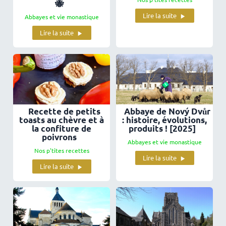
🐝
Lire la suite
Abbayes et vie monastique
Lire la suite
Recette de petits
Abbaye de Nový Dvůr
toasts au chèvre et à
: histoire, évolutions,
la confiture de
produits ! [2025]
poivrons
Abbayes et vie monastique
Nos p'tites recettes
Lire la suite
Lire la suite