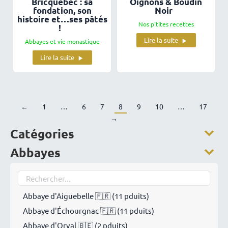
Bricquebec : sa
Oignons & Boudin
fondation, son
Noir
histoire et…ses pâtés
Nos p'tites recettes
!
Lire la suite
Abbayes et vie monastique
Lire la suite
←
1
6
7
8
9
10
17
→
Catégories
Abbayes
Abbaye d'Aiguebelle 🇫🇷 (11 pduits)
Abbaye d'Échourgnac 🇫🇷 (11 pduits)
Abbaye d'Orval 🇧🇪 (2 pduits)