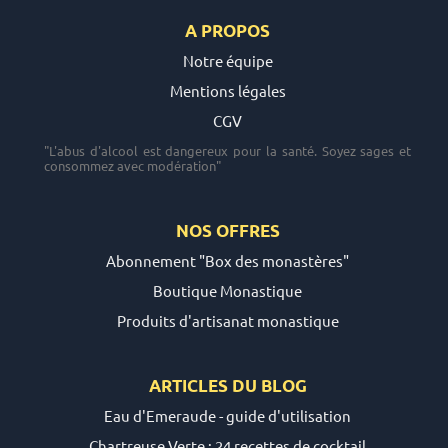
A PROPOS
Notre équipe
Mentions légales
CGV
"L'abus d'alcool est dangereux pour la santé. Soyez sages et
consommez avec modération"
NOS OFFRES
Abonnement "Box des monastères"
Boutique Monastique
Produits d'artisanat monastique
ARTICLES DU
BLOG
Eau d'Emeraude - guide d'utilisation
Chartreuse Verte : 24 recettes de cocktail