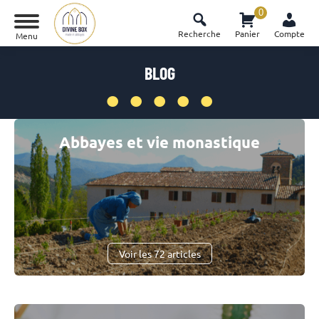
0
Recherche
Panier
Compte
Menu
.
BLOG
Vous êtes ici :
Abbayes et vie monastique
Voir les 72 articles