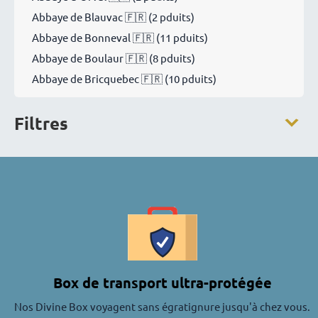
Abbaye de Blauvac 🇫🇷 (2 pduits)
Abbaye de Bonneval 🇫🇷 (11 pduits)
Abbaye de Boulaur 🇫🇷 (8 pduits)
Abbaye de Bricquebec 🇫🇷 (10 pduits)
Abbaye de Campénéac 🇫🇷 (7 pduits)
Filtres
Abbaye de Castagniers 🇫🇷 (3 pduits)
Abbaye de Chantelle 🇫🇷 (12 pduits)
Abbaye de Cîteaux 🇫🇷 (1 pduit)
Abbaye de Fleury 🇫🇷 (3 pduits)
Abbaye de Jouques 🇫🇷 (11 pduits)
Abbaye de Koningshoeven 🇳🇱 (bières "La Trappe")
(4 pduits)
Abbaye de Koutaba 🇨🇲 (1 pduit)
Abbaye de la Coudre 🇫🇷 (10 pduits)
Box de transport ultra-protégée
Abbaye de La Trappe de Soligny 🇫🇷 (3 pduits)
Nos Divine Box voyagent sans égratignure jusqu'à chez vous.
Abbaye de Landévennec 🇫🇷 (6 pduits)