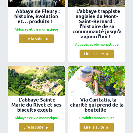
Abbaye de Fleury :
L’abbaye trappiste
histoire, évolution
anglaise du Mont-
et… produits !
Saint-Bernard :
l’histoire de sa
Abbayes et vie monastique
communauté jusqu’à
aujourd’hui !
Lire la suite
Abbayes et vie monastique
Lire la suite
L’abbaye Sainte-
Via Caritatis, la
Marie du Rivet et ses
charité qui prend de la
biscuits exquis
bouteille
Abbayes et vie monastique
Produits monastiques
Lire la suite
Lire la suite