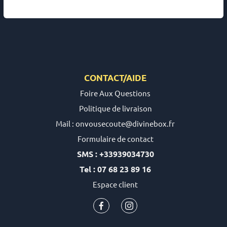
Monastère de la Grande Chartreuse 🇫🇷 (12 pduits)
Monastère de la Transfiguration 🇫🇷 (1 pduit)
Monastère de Solan 🇫🇷 (26 pduits)
Monastère de Taulignan 🇫🇷 (5 pduits)
Monastère de Thiais 🇫🇷 (8 pduits)
CONTACT/AIDE
Monastère Sainte-Marie-Madeleine 🇫🇷 (2 pduits)
Foire Aux Questions
Soeurs Contemplatives de Saint-Jean 🇫🇷 (1 pduit)
Politique de livraison
Mail : onvousecoute@divinebox.fr
Formulaire de contact
SMS : +33939034730
Tel : 07 68 23 89 16
Espace client