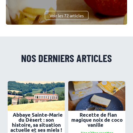
Voir les 72 articles
NOS DERNIERS ARTICLES
Abbaye Sainte-Marie
Recette de flan
du Désert : son
magique noix de coco
histoire, sa situation
vanille
actuelle et ses miels !
Nos p'tites recettes