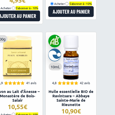
4,95
Acheter
S'abonner à -
10%
Acheter
S'abonner à -
10%
AJOUTER AU PANIER
AJOUTER AU PANIER
00g
10mL
,9
41 avis
4,8
42 avis
4.88
4.81
Note
Note
von au Lait d’Ânesse –
Huile essentielle BIO de
sur 5
sur 5
Monastère de Bois-
Ravintsara – Abbaye
Salair
Sainte-Marie de
Rieunette
10,55
10,90
Acheter
S'abonner à -
10%