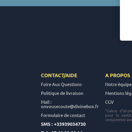
CONTACT/AIDE
A PROPOS
Foire Aux Questions
Notre équipe
Politique de livraison
Mentions lég
Mail :
CGV
onvousecoute@divinebox.fr
"L'abus d'alco
Formulaire de contact
pour la santé
consommez ave
SMS : +33939034730