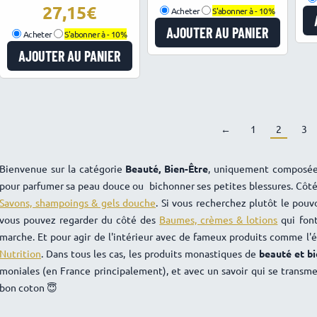
27,15
Acheter
S'abonner à -
10%
AJOUTER AU PANIER
Acheter
S'abonner à -
10%
AJOUTER AU PANIER
←
1
2
3
Bienvenue sur la catégorie
Beauté, Bien-Être
, uniquement composée
pour parfumer sa peau douce ou bichonner ses petites blessures. Côtés 
Savons, shampoings & gels douche
. Si vous recherchez plutôt le pouv
vous pouvez regarder du côté des
Baumes, crèmes & lotions
qui font
marche. Et pour agir de l'intérieur avec de fameux produits comme l'é
Nutrition
. Dans tous les cas, les produits monastiques de
beauté et
bi
moniales (en France principalement), et avec un savoir qui se transmet
bon coton 😇