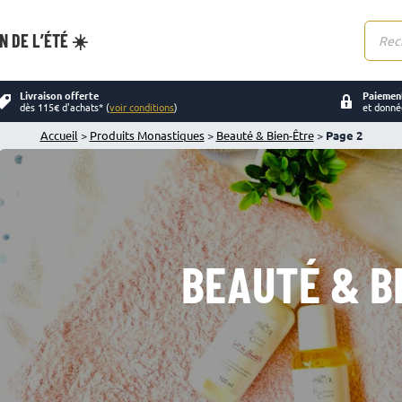
N DE L’ÉTÉ ☀️
Reche
de
produi
Livraison offerte
Paiement
dès 115€ d'achats* (
voir conditions
)
et donné
Accueil
>
Produits Monastiques
>
Beauté & Bien-Être
>
Page 2
BEAUTÉ & B