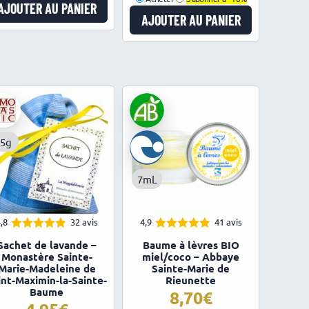
AJOUTER AU PANIER
AJOUTER AU PANIER
15g
7mL
,8
32 avis
4,9
41 avis
4.84
4.85
Note
Note
Sachet de lavande –
Baume à lèvres BIO
sur 5
sur 5
Monastère Sainte-
miel/coco – Abbaye
Marie-Madeleine de
Sainte-Marie de
int-Maximin-la-Sainte-
Rieunette
Baume
8,70