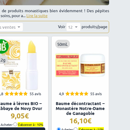
e de produits monastiques bien évidemment ! Des pépites
oins, pour a...
Lire la suite
Voir
produits/page
50mL
,2g
,8
55 avis
4,9
55 avis
4.84
4.91
Note
Note
aume à lèvres BIO –
Baume décontractant –
sur 5
sur 5
bbaye de Novy Dvur
Monastère Notre-Dame
de Ganagobie
9,05
16,10
Acheter
S'abonner à -
10%
Acheter
S'abonner à -
10%