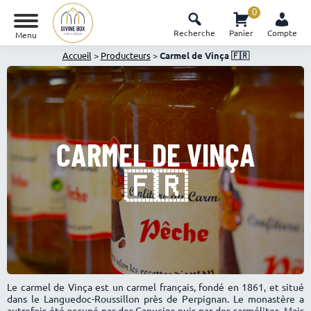
0
Recherche
Panier
Compte
Menu
Accueil
>
Producteurs
>
Carmel de Vinça 🇫🇷
CARMEL DE VINÇA
🇫🇷
Le carmel de Vinça est un carmel français, fondé en 1861, et situé
dans le Languedoc-Roussillon près de Perpignan. Le monastère a
autrefois été occupé par des Capucins puis par des carmélites. Mais