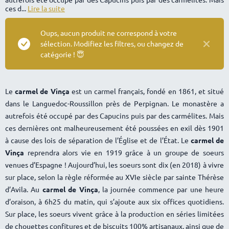
ces d...
Lire la suite
Oups, aucun produit ne correspond à votre
sélection. Modifiez les filtres, ou changez de
catégorie ! 😇
Le
carmel de Vinça
est un carmel français, fondé en 1861, et situé
dans le Languedoc-Roussillon près de Perpignan. Le monastère a
autrefois été occupé par des Capucins puis par des carmélites. Mais
ces dernières ont malheureusement été poussées en exil dès 1901
à cause des lois de séparation de l’Église et de l’État. Le
carmel de
Vinça
reprendra alors vie en 1919 grâce à un groupe de soeurs
venues d’Espagne ! Aujourd’hui, les soeurs sont dix (en 2018) à vivre
sur place, selon la règle réformée au XVIe siècle par sainte Thérèse
d’Avila. Au
carmel de Vinça
, la journée commence par une heure
d’oraison, à 6h25 du matin, qui s’ajoute aux six offices quotidiens.
Sur place, les soeurs vivent grâce à la production en séries limitées
de chouettes confitures et de biscuits 100% artisanaux, ainsi que de