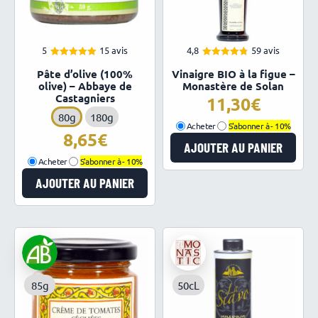
5
15 avis
4,8
59 avis
5.00
4.81
Note
Note
Pâte d’olive (100%
Vinaigre BIO à la figue –
sur 5
sur 5
olive) – Abbaye de
Monastère de Solan
Castagniers
11,30
80g
180g
Acheter
S'abonner à -
10%
8,65
AJOUTER AU PANIER
Acheter
S'abonner à -
10%
AJOUTER AU PANIER
85g
50cL