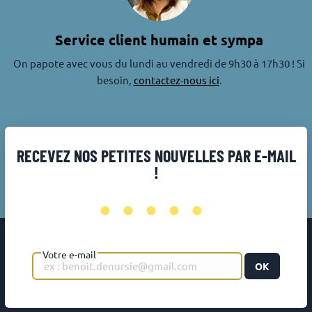
Service client humain et sympa
On papote avec vous du lundi au vendredi de 9h30 à 17h30 ! Si
besoin,
contactez-nous ici
.
RECEVEZ NOS PETITES NOUVELLES PAR E-MAIL
!
•••••
Votre e-mail
OK