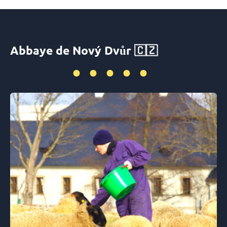
Abbaye de Nový Dvůr 🇨🇿
•••••