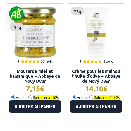
75g
195g
5
22 avis
5
1 avis
4.95
5.00
Note
Note
Moutarde miel et
Crème pour les mains à
sur 5
sur 5
balsamique – Abbaye de
l’huile d’olive – Abbaye
Novy Dvur
de Nový Dvůr
7,15
14,10
Acheter
S'abonner à -
10%
Acheter
S'abonner à -
10%
AJOUTER AU PANIER
AJOUTER AU PANIER