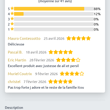
(moyenne sur 41 avis)
5
88%
4
12%
3
0%
2
0%
1
0%
Mauro Contessotto
25 avril 2026
Délicieuse
Pascal B.
18 avril 2026
Eric Martin
28 février 2026
Excellent produit avec justesse de ail et persil
Muriel Coutrix
9 février 2026
christel
7 février 2026
Pas trop forte j adore et le reste de la famille itou
JOELLE
3 février 2026
CHRISTELE
13 janvier 2026
Description
Délicieux