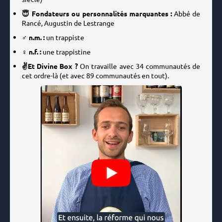
😇 Fondateurs ou personnalités marquantes :
Abbé de
Rancé, Augustin de Lestrange
♂️ n.m. :
un trappiste
♀️ n.f. :
une trappistine
✌️Et Divine Box ?
On travaille avec 34 communautés de
cet ordre-là (et avec 89 communautés en tout).