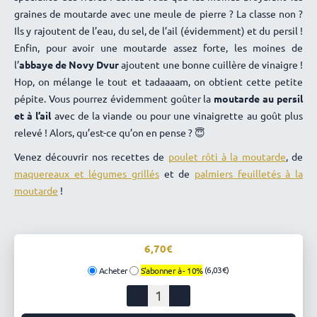
graines de moutarde avec une meule de pierre ? La classe non ?
Ils y rajoutent de l’eau, du sel, de l’ail (évidemment) et du persil !
Enfin, pour avoir une moutarde assez forte, les moines de
l’
abbaye de Novy Dvur
ajoutent une bonne cuillère de vinaigre !
Hop, on mélange le tout et tadaaaam, on obtient cette petite
pépite. Vous pourrez évidemment goûter la
moutarde au persil
et à l’ail
avec de la viande ou pour une vinaigrette au goût plus
relevé ! Alors, qu’est-ce qu’on en pense ? 😇
Venez découvrir nos recettes de
poulet rôti à la moutarde
, de
maquereaux et légumes grillés
et de
palmiers feuilletés à la
moutarde
!
6,70
(6,03€)
Acheter
S'abonner à -
10%
quantité
de