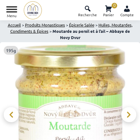
0
Recherche
Panier
Compte
Menu
Accueil
>
Produits Monastiques
>
Épicerie Salée
>
Huiles, Moutardes,
Condiments & Épices
>
Moutarde au persil et à l’ail – Abbaye de
Novy Dvur
195g