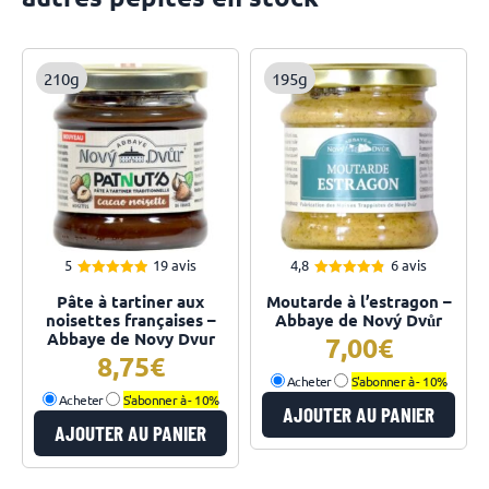
210g
195g
5
19 avis
4,8
6 avis
5.00
4.83
Note
Note
Pâte à tartiner aux
Moutarde à l’estragon –
sur 5
sur 5
noisettes françaises –
Abbaye de Nový Dvůr
Abbaye de Novy Dvur
7,00
8,75
Acheter
S'abonner à -
10%
Acheter
S'abonner à -
10%
AJOUTER AU PANIER
AJOUTER AU PANIER