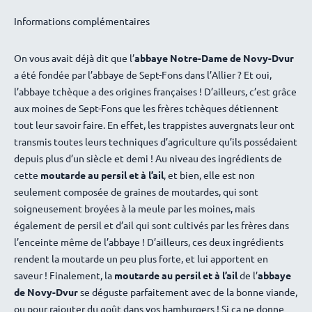
Claudine L.
2 janvier 2026
Informations complémentaires
Nicole ALLARD-CLEOPHAS ALLARD-CLEOPHAS
26
décembre 2025
On vous avait déjà dit que l’
abbaye Notre-Dame de Novy-Dvur
a été fondée par l’abbaye de Sept-Fons dans l’Allier ? Et oui,
Pas mal du tout, ça change un peu !
l’abbaye tchèque a des origines françaises ! D’ailleurs, c’est grâce
aux moines de Sept-Fons que les frères tchèques détiennent
Jean-Claude Eberle
8 décembre 2025
tout leur savoir faire. En effet, les trappistes auvergnats leur ont
Pas encore essayé
transmis toutes leurs techniques d’agriculture qu’ils possédaient
depuis plus d’un siècle et demi ! Au niveau des ingrédients de
cette
moutarde au persil et à l’ail
, et bien, elle est non
seulement composée de graines de moutardes, qui sont
soigneusement broyées à la meule par les moines, mais
également de persil et d’ail qui sont cultivés par les frères dans
l’enceinte même de l’abbaye ! D’ailleurs, ces deux ingrédients
rendent la moutarde un peu plus forte, et lui apportent en
saveur ! Finalement, la
moutarde au persil et à l’ail
de l’
abbaye
de Novy-Dvur
se déguste parfaitement avec de la bonne viande,
ou pour rajouter du goût dans vos hamburgers ! Si ça ne donne