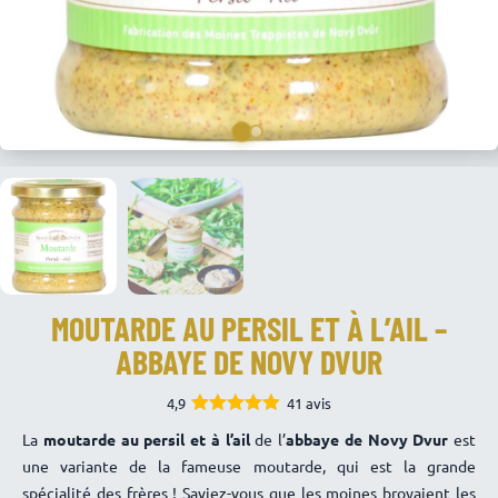
MOUTARDE AU PERSIL ET À L’AIL –
ABBAYE DE NOVY DVUR
4,9
41 avis
4.88
Note
La
moutarde au persil et à l’ail
de l’
abbaye de Novy Dvur
est
sur 5
une variante de la fameuse moutarde, qui est la grande
spécialité des frères ! Saviez-vous que les moines broyaient les