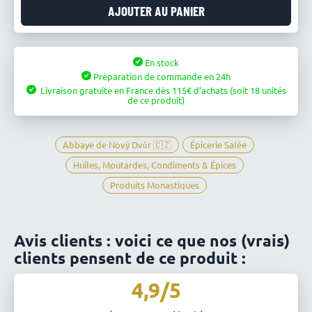
Moutarde
AJOUTER AU PANIER
au
persil
et
En stock
à
Préparation de commande en 24h
l'ail
Livraison gratuite en France
dès
115
d’achats
(soit 18 unités
-
de ce produit)
Abbaye
de
Novy
Abbaye de Nový Dvůr 🇨🇿
Épicerie Salée
Dvur
Huiles, Moutardes, Condiments & Épices
Produits Monastiques
Avis clients : voici ce que nos (vrais)
clients pensent de ce produit :
4,9/5