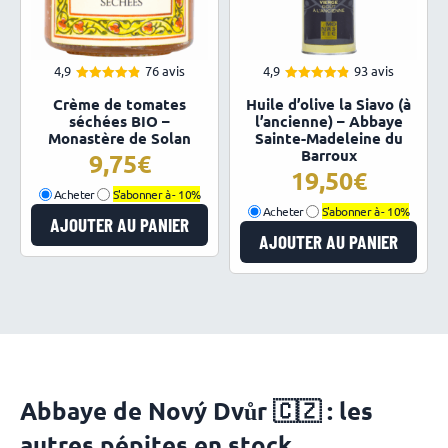
4,9
76 avis
4,9
93 avis
4.91
4.88
Note
Note
Crème de tomates
Huile d’olive la Siavo (à
sur 5
sur 5
séchées BIO –
l’ancienne) – Abbaye
Monastère de Solan
Sainte-Madeleine du
Barroux
9,75
19,50
Acheter
S'abonner à -
10%
Acheter
S'abonner à -
10%
AJOUTER AU PANIER
AJOUTER AU PANIER
Abbaye de Nový Dvůr 🇨🇿 : les
autres pépites en stock