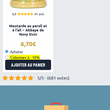
4,9
41 avis
4.88
Note
sur 5
Moutarde au persil et
à l’ail – Abbaye de
Novy Dvur
6,70
Acheter
S'abonner à -
10%
AJOUTER AU PANIER
5/5 - (681 votes)