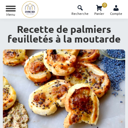
0
Recherche
Panier
Compte
Menu
Recette de palmiers
feuilletés à la moutarde
Vous êtes ici :