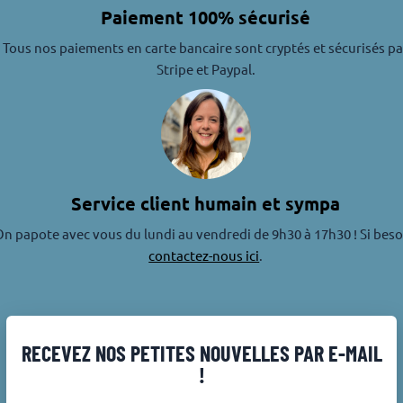
Paiement 100% sécurisé
Tous nos paiements en carte bancaire sont cryptés et sécurisés pa
Stripe et Paypal.
Service client humain et sympa
n papote avec vous du lundi au vendredi de 9h30 à 17h30 ! Si beso
contactez-nous ici
.
RECEVEZ NOS PETITES NOUVELLES PAR E-MAIL
!