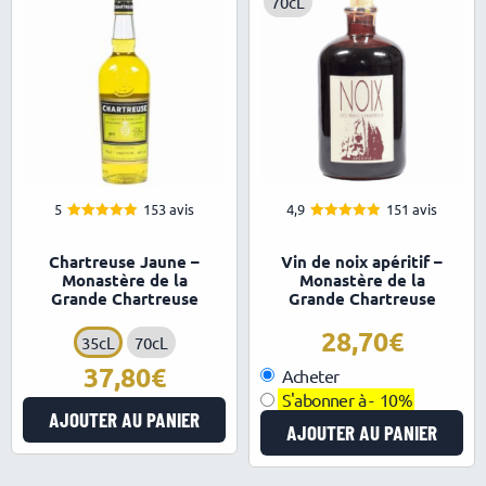
70cL
5
153 avis
4,9
151 avis
4.95
4.94
Note
Note
sur 5
sur 5
Chartreuse Jaune –
Vin de noix apéritif –
Monastère de la
Monastère de la
Grande Chartreuse
Grande Chartreuse
28,70
35cL
70cL
37,80
Acheter
S'abonner à -
10%
AJOUTER AU PANIER
AJOUTER AU PANIER