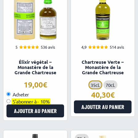
5
536 avis
4,9
514 avis
4.96
4.93
Note
Note
sur 5
sur 5
Élixir végétal –
Chartreuse Verte –
Monastère de la
Monastère de la
Grande Chartreuse
Grande Chartreuse
19,00
35cL
70cL
40,30
Acheter
S'abonner à -
10%
AJOUTER AU PANIER
AJOUTER AU PANIER