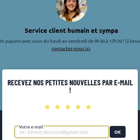
Service client humain et sympa
n papote avec vous du lundi au vendredi de 9h30 à 17h30 ! Si beso
contactez-nous ici
.
RECEVEZ NOS PETITES NOUVELLES PAR E-MAIL
!
•••••
Votre e-mail
OK