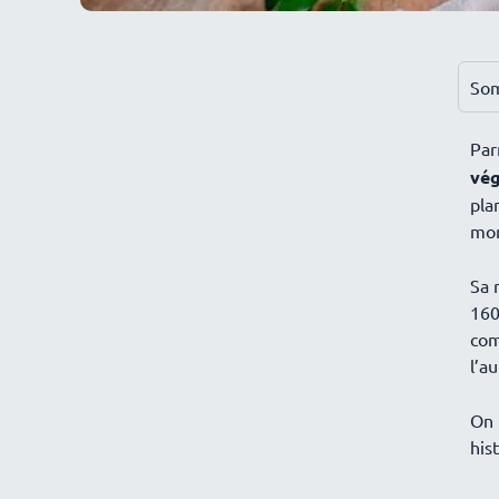
So
Par
vég
pla
mon
Sa 
160
com
l’a
On 
his