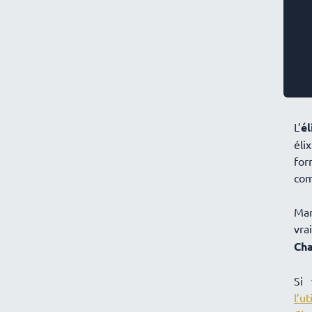
L’
él
éli
for
com
Mar
vra
Cha
Si 
l’u