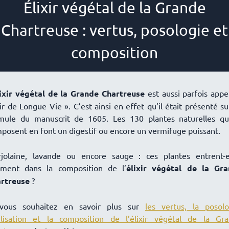
Élixir végétal de la Grande
Chartreuse : vertus, posologie et
composition
ixir végétal de la Grande Chartreuse
est aussi parfois appe
xir de Longue Vie ». C’est ainsi en effet qu’il était présenté su
mule du manuscrit de 1605. Les 130 plantes naturelles qu
posent en font un digestif ou encore un vermifuge puissant.
jolaine, lavande ou encore sauge : ces plantes entrent-e
iment dans la composition de l’
élixir végétal de la Gr
rtreuse
?
vous souhaitez en savoir plus sur
les vertus, la posolo
tilisation et la composition de l’élixir végétal de la Gr