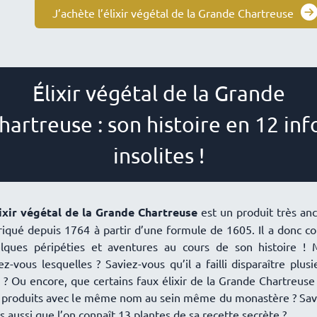
J’achète l’élixir végétal de la Grande Chartreuse
Élixir végétal de la Grande
hartreuse : son histoire en 12 inf
insolites !
ixir végétal de la Grande Chartreuse
est un produit très anc
riqué depuis 1764 à partir d’une formule de 1605. Il a donc c
lques péripéties et aventures au cours de son histoire ! 
ez-vous lesquelles ? Saviez-vous qu’il a failli disparaître plusi
s ? Ou encore, que certains faux élixir de la Grande Chartreuse
 produits avec le même nom au sein même du monastère ? Sav
s aussi que l’on connaît 13 plantes de sa recette secrète ?