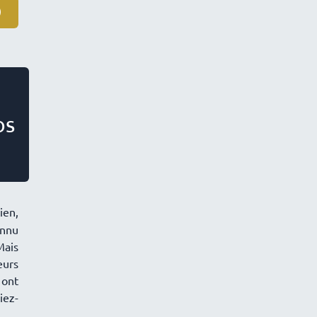
os
ien,
onnu
Mais
eurs
 ont
iez-