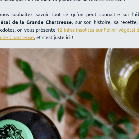
vous souhaitez savoir tout ce qu’on peut connaître sur l’
él
étal de la Grande Chartreuse
, sur son histoire, sa recette,
cdotes, on vous présente
12 infos insolites sur l’élixir végétal 
nde Chartreuse
, et c’est juste ici !