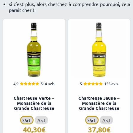
si c’est plus, alors cherchez à comprendre pourquoi, cela
paraît cher !
4,9
514 avis
5
153 avis
4.93
4.95
Note
Note
sur 5
sur 5
Chartreuse Verte –
Chartreuse Jaune –
Monastère de la
Monastère de la
Grande Chartreuse
Grande Chartreuse
35cL
70cL
35cL
70cL
40,30
37,80