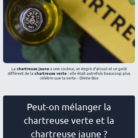
La
chartreuse jaune
a une couleur, un degré d’alcool et un goût
différent de la
chartreuse verte
: elle était autrefois beaucoup plus
célèbre que la verte – Divine Box
Peut-on mélanger la
chartreuse verte et la
chartreuse jaune ?