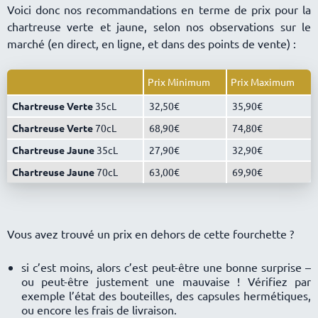
Voici donc nos recommandations en terme de prix pour la
chartreuse verte et jaune, selon nos observations sur le
marché (en direct, en ligne, et dans des points de vente) :
Prix Minimum
Prix Maximum
Chartreuse Verte
35cL
32,50
35,90
Chartreuse Verte
70cL
68,90
74,80
Chartreuse Jaune
35cL
27,90
32,90
Chartreuse Jaune
70cL
63,00
69,90
Vous avez trouvé un prix en dehors de cette fourchette ?
si c’est moins, alors c’est peut-être une bonne surprise –
ou peut-être justement une mauvaise ! Vérifiez par
exemple l’état des bouteilles, des capsules hermétiques,
ou encore les frais de livraison.