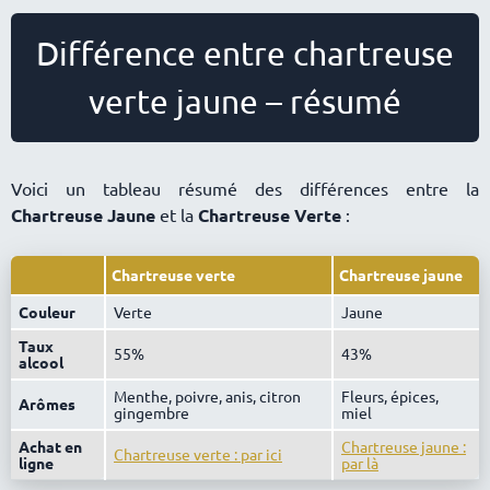
Différence entre chartreuse
verte jaune – résumé
Voici un tableau résumé des différences entre la
Chartreuse Jaune
et la
Chartreuse Verte
:
Chartreuse verte
Chartreuse jaune
Couleur
Verte
Jaune
Taux
55%
43%
alcool
Menthe, poivre, anis, citron
Fleurs, épices,
Arômes
gingembre
miel
Achat en
Chartreuse jaune :
Chartreuse verte : par ici
ligne
par là