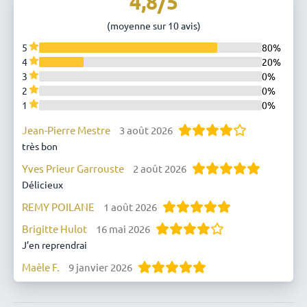
4,8/5
(moyenne sur 10 avis)
5
80%
4
20%
3
0%
2
0%
1
0%
Jean-Pierre Mestre
3 août 2026
très bon
Yves Prieur Garrouste
2 août 2026
Délicieux
REMY POILANE
1 août 2026
Brigitte Hulot
16 mai 2026
J’en reprendrai
Maèle F.
9 janvier 2026
Très bon !
Claudine L.
2 janvier 2026