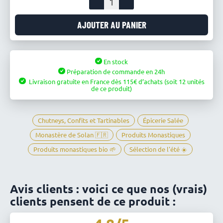
de
Crème
AJOUTER AU PANIER
d'olives
au
céleri
En stock
et
Préparation de commande en 24h
à
Livraison gratuite en France
dès
115
d’achats
(soit 12 unités
l'ail
de ce produit)
BIO
-
Monastère
Chutneys, Confits et Tartinables
Épicerie Salée
de
Monastère de Solan 🇫🇷
Produits Monastiques
Solan
Produits monastiques bio 🌱
Sélection de l'été ☀️
Avis clients : voici ce que nos (vrais)
clients pensent de ce produit :