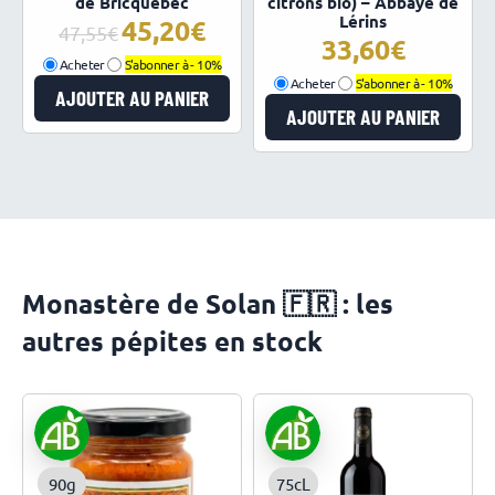
de Bricquebec
citrons bio) – Abbaye de
Lérins
45,20
Le
Le
47,55
33,60
prix
prix
Acheter
S'abonner à -
10%
initial
actuel
Acheter
S'abonner à -
10%
AJOUTER AU PANIER
était :
est :
AJOUTER AU PANIER
47,55€.
45,20€.
Monastère de Solan 🇫🇷 : les
autres pépites en stock
90g
75cL