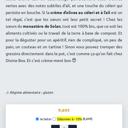
vertes avec des notes subtiles d’ail, et une touche du céleri qui
persiste en bouche. Si la
crème d’olives au céleri et à l’ail
est un
tel régal, c’est que les sœurs ont leur petit secret ! Chez les
sœurs du
monastère de Solan
, tout est 100% bio, que ce soit les
aliments cultivés ou le travail de la terre à base de compost. Et
pour la déguster pour un apéritif, rien de compliqué, un peu de
pain, un couteau et on tartine ! Sinon vous pouvez tremper des
gressins directement dans le pot, c’est comme ça qu’on fait chez
Divine Box. Et c’est crème-ment bon 😇
⚠ Régime alimentaire : gluten
9,60
(8,64€)
Acheter
S'abonner à -
10%
quantité