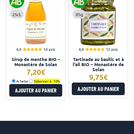
25cL
85g
4,9
14 avis
4,9
12 avis
4.93
4.92
Note
Note
Sirop de menthe BIO –
Tartinade au basilic et à
sur 5
sur 5
Monastère de Solan
l’ail BIO – Monastère de
Solan
7,20
9,75
Acheter
S'abonner à -
10%
AJOUTER AU PANIER
AJOUTER AU PANIER