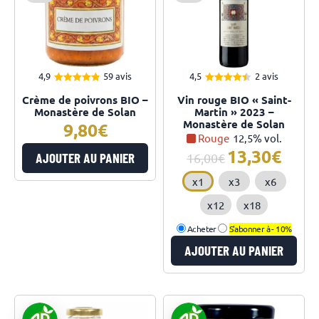
4,9
59 avis
4,5
2 avis
4.92
4.50
Note
Note
Crème de poivrons BIO –
Vin rouge BIO « Saint-
sur 5
sur 5
Monastère de Solan
Martin » 2023 –
Monastère de Solan
9,80
Rouge
12,5% vol.
13,30
Le
Le
AJOUTER AU PANIER
16,00
prix
prix
x1
x3
x6
initial
actuel
était :
est :
x12
x18
16,00€.
13,30€.
Acheter
S'abonner à -
10%
AJOUTER AU PANIER