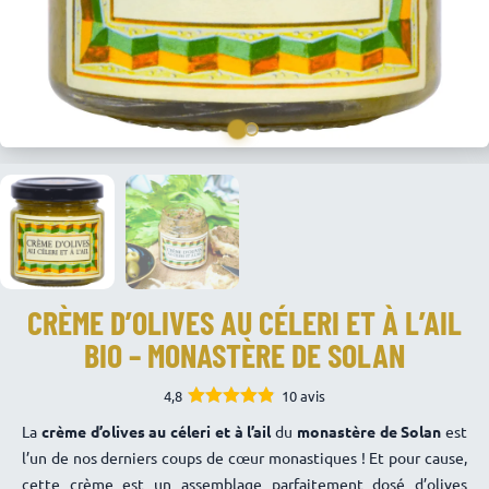
CRÈME D’OLIVES AU CÉLERI ET À L’AIL
BIO – MONASTÈRE DE SOLAN
4,8
10 avis
4.80
Note
La
crème d’olives au céleri et à l’ail
du
monastère de Solan
est
sur 5
l’un de nos derniers coups de cœur monastiques ! Et pour cause,
cette crème est un assemblage parfaitement dosé d’olives