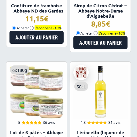
4.87
4.92
Note
Note
Confiture de framboise
Sirop de Citron Cédrat –
sur 5
sur 5
– Abbaye ND des Gardes
Abbaye Notre-Dame
d’Aiguebelle
11,15
8,85
Acheter
S'abonner à -
10%
Acheter
S'abonner à -
10%
AJOUTER AU PANIER
AJOUTER AU PANIER
6x180g
50cL
5
36 avis
4,8
81 avis
4.97
4.84
Note
Note
Lot de 6 pâtés – Abbaye
Lérincello (liqueur de
sur 5
sur 5