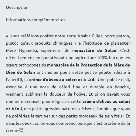
Description
Jacqueline
8 septembre 2022
La livraison a été faite en temps et en heure dans un super
Informations complémentaires
emballage. Merci. Nous avons commencé à déguster –
toujours excellents produits
« Nous préférons confier notre terre à saint Gilles, notre patron,
Marie-Antoinette d’OYSONVILLE
3 avril 2021
plutôt qu’aux produits chimiques » a l’habitude de plaisanter
Mère Hypandia, supérieure du
monastère de Solan
. C’est
Idem
effectivement en garantissant une agriculture 100% bio que les
Anselm Nye
16 décembre 2020
sœurs orthodoxes du
monastère de la Protection de la Mère de
Super pour tartiner ou ajouter aux pâtes
Dieu de Solan
ont mis au point cette petite pépite, idéale à
l’apéritif, la
crème d’olives au céleri et à l’ail
! Une pointe d’ail,
Nicole
30 août 2020
associée à une note de céleri fine et durable en bouche,
Excellent
viennent sublimer la douceur de l’olive. Et si on devait vous
donner un conseil pour déguster cette
crème d’olives au céleri
et à l’ail
, des petits gressins natures suffisent, à moins que vous
ne préfériez la tartiner sur des petits morceaux de pain frais ! Et
dans les deux cas, on vous comprend, puisque c’est la crème de la
crème 😇