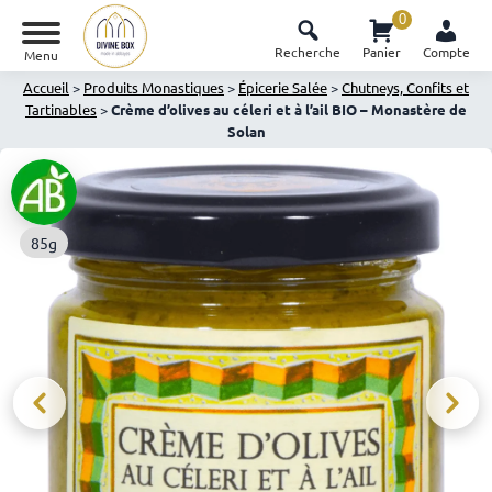
0
Recherche
Panier
Compte
Menu
Accueil
>
Produits Monastiques
>
Épicerie Salée
>
Chutneys, Confits et
Tartinables
>
Crème d’olives au céleri et à l’ail BIO – Monastère de
Solan
85g