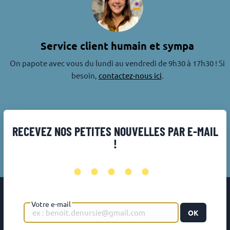
Service client humain et sympa
On papote avec vous du lundi au vendredi de 9h30 à 17h30 ! Si
besoin,
contactez-nous ici
.
RECEVEZ NOS PETITES NOUVELLES PAR E-MAIL
!
•••••
Votre e-mail
OK