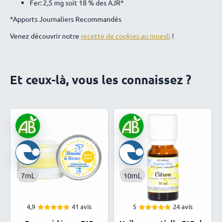
Fer: 2,5 mg soit 18 % des AJR*
*Apports Journaliers Recommandés
Venez découvrir notre
recette de cookies au muesli
!
Et ceux-là, vous les connaissez ?
7mL
10mL
4,9
41 avis
5
24 avis
4.85
5.00
Note
Note