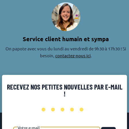
Service client humain et sympa
On papote avec vous du lundi au vendredi de 9h30 à 17h30 ! Si
besoin,
contactez-nous ici
.
RECEVEZ NOS PETITES NOUVELLES PAR E-MAIL
!
•••••
Votre e-mail