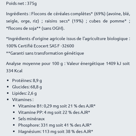
Poids net : 375g
Ingrédients : Flocons de céréales complètes* (69%) (avoine, blé,
seigle, orge, riz) ; raisins secs* (19%) ; cubes de pomme* ;
*flocons de soja** (sans OGM).
*Ingrédients d’origine agricole issus de l’agriculture biologique :
100% Certifié Ecocert SAS F -32600
**Garanti sans transformation génétique
Analyse moyenne pour 100 g : Valeur énergétique 1409 kJ soit
334 Kcal
Protéines: 8,9 g
Glucides: 68,8 g
Lipides: 2,6 g
Vitamines :
Vitamine B1: 0,29 mg soit 21 % des AJR*
Vitamine PP: 4 mg soit 22 % des AJR*
Sels minéraux
Phosphore: 331 mg soit 41 % des AJR*
Magnésium: 113 mg soit 38 % des AJR*