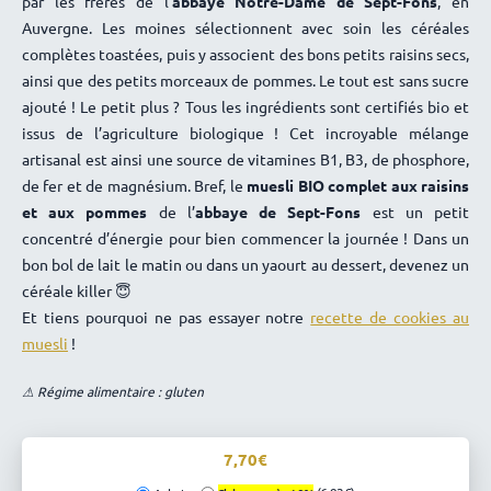
par les frères de l’
abbaye Notre-Dame de Sept-Fons
, en
Auvergne. Les moines sélectionnent avec soin les céréales
complètes toastées, puis y associent des bons petits raisins secs,
ainsi que des petits morceaux de pommes. Le tout est sans sucre
ajouté ! Le petit plus ? Tous les ingrédients sont certifiés bio et
issus de l’agriculture biologique ! Cet incroyable mélange
artisanal est ainsi une source de vitamines B1, B3, de phosphore,
de fer et de magnésium. Bref, le
muesli BIO complet aux raisins
et aux pommes
de l’
abbaye de Sept-Fons
est un petit
concentré d’énergie pour bien commencer la journée ! Dans un
bon bol de lait le matin ou dans un yaourt au dessert, devenez un
céréale killer 😇
Et tiens pourquoi ne pas essayer notre
recette de cookies au
muesli
!
⚠ Régime alimentaire : gluten
7,70