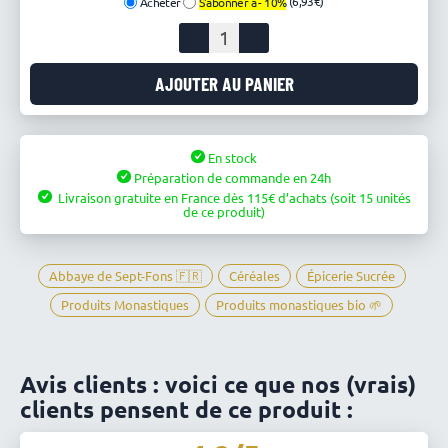
(6,93€)
Acheter
S'abonner à -
10%
quantité
de
Muesli
AJOUTER AU PANIER
BIO
complet
aux
En stock
raisins
Préparation de commande en 24h
et
Livraison gratuite en France
dès
115
d’achats
(soit 15 unités
aux
de ce produit)
pommes
-
Abbaye
Abbaye de Sept-Fons 🇫🇷
Céréales
Épicerie Sucrée
Notre-
Produits Monastiques
Produits monastiques bio 🌱
Dame
de
Sept-
Fons
Avis clients : voici ce que nos (vrais)
clients pensent de ce produit :