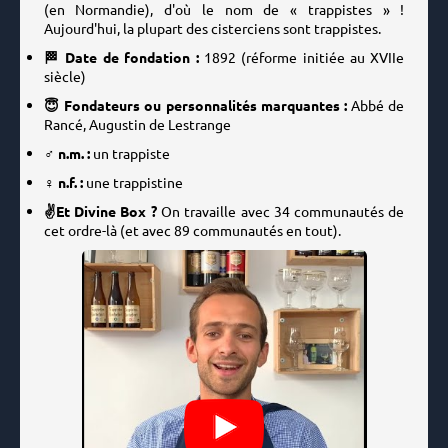
(en Normandie), d'où le nom de « trappistes » !
Aujourd'hui, la plupart des cisterciens sont trappistes.
🏁 Date de fondation :
1892
(réforme initiée au XVIIe
siècle)
😇 Fondateurs ou personnalités marquantes :
Abbé de
Rancé, Augustin de Lestrange
♂️ n.m. :
un trappiste
♀️ n.f. :
une trappistine
✌️Et Divine Box ?
On travaille avec 34 communautés de
cet ordre-là (et avec 89 communautés en tout).