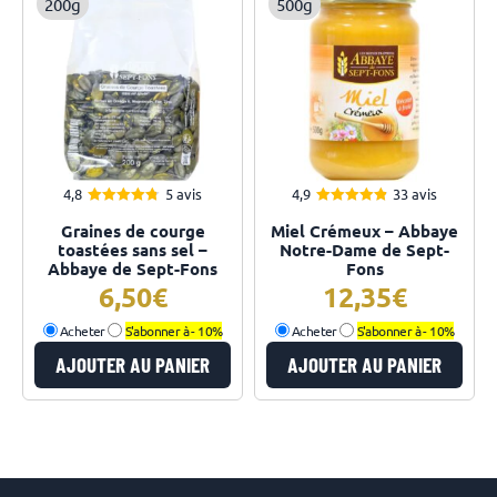
200g
500g
4,8
5 avis
4,9
33 avis
4.80
4.91
Note
Note
Graines de courge
Miel Crémeux – Abbaye
sur 5
sur 5
toastées sans sel –
Notre-Dame de Sept-
Abbaye de Sept-Fons
Fons
6,50
12,35
Acheter
S'abonner à -
10%
Acheter
S'abonner à -
10%
AJOUTER AU PANIER
AJOUTER AU PANIER