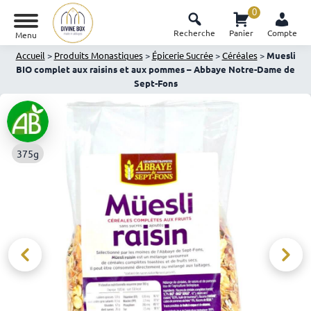
0
Recherche
Panier
Compte
Menu
Accueil
>
Produits Monastiques
>
Épicerie Sucrée
>
Céréales
>
Muesli
BIO complet aux raisins et aux pommes – Abbaye Notre-Dame de
Sept-Fons
375g