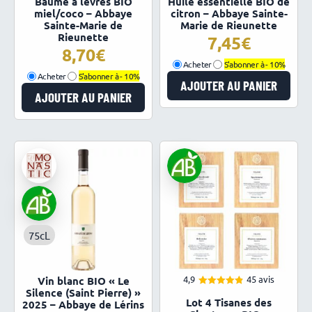
Baume à lèvres BIO
Huile essentielle BIO de
sur 5
sur 5
miel/coco – Abbaye
citron – Abbaye Sainte-
Sainte-Marie de
Marie de Rieunette
Rieunette
7,45
8,70
Acheter
S'abonner à -
10%
Acheter
S'abonner à -
10%
AJOUTER AU PANIER
AJOUTER AU PANIER
75cL
4,9
45 avis
Vin blanc BIO « Le
Silence (Saint Pierre) »
4.93
Note
Lot 4 Tisanes des
sur 5
2025 – Abbaye de Lérins