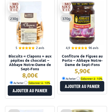
230g
370g
5
2 avis
4,9
96 avis
5.00
4.91
Note
Note
Biscuits « Clapons » aux
Confiture de Figues au
sur 5
sur 5
pépites de chocolat –
Porto – Abbaye Notre-
Abbaye Notre-Dame de
Dame de Sept-Fons
Sept-Fons
5,90
8,00
Acheter
S'abonner à -
10%
Acheter
S'abonner à -
10%
AJOUTER AU PANIER
AJOUTER AU PANIER