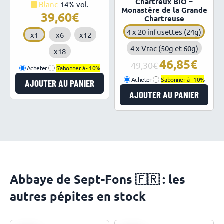
Chartreux BIO –
Blanc
14% vol.
Monastère de la Grande
39,60
Chartreuse
4 x 20 infusettes (24g)
x1
x6
x12
4 x Vrac (50g et 60g)
x18
46,85
Le
Le
49,30
Acheter
S'abonner à -
10%
prix
prix
Acheter
S'abonner à -
10%
AJOUTER AU PANIER
initial
actuel
AJOUTER AU PANIER
était :
est :
49,30€.
46,85€.
Abbaye de Sept-Fons 🇫🇷 : les
autres pépites en stock