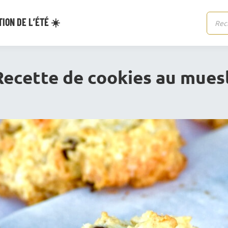
ION DE L’ÉTÉ ☀️
Reche
de
produi
Recette de cookies au muesl