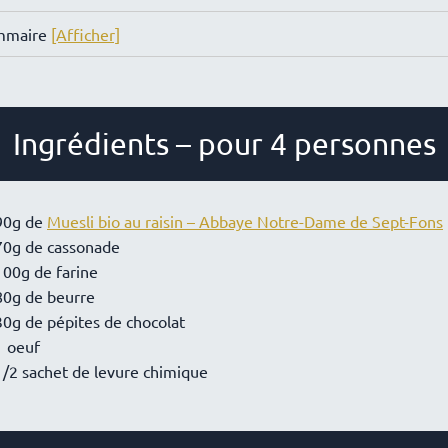
mmaire
[Afficher]
Ingrédients – pour 4 personnes
90g de
Muesli bio au raisin – Abbaye Notre-Dame de Sept-Fons
70g de cassonade
100g de farine
80g de beurre
30g de pépites de chocolat
1 oeuf
1/2 sachet de levure chimique