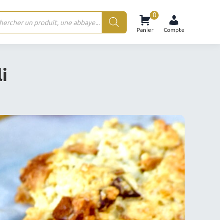
0
rche
Panier
Compte
ts
i