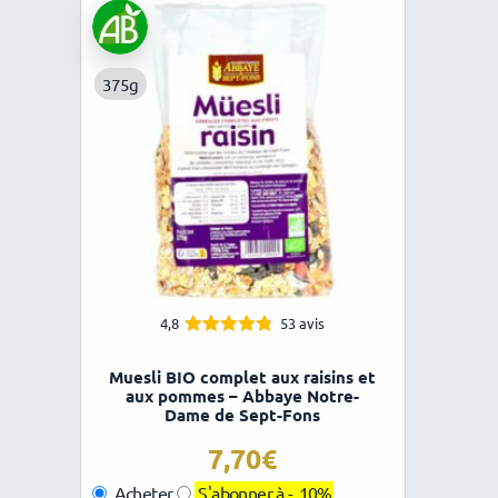
375g
4,8
53 avis
4.75
Note
sur 5
Muesli BIO complet aux raisins et
aux pommes – Abbaye Notre-
Dame de Sept-Fons
7,70
Acheter
S'abonner à -
10%