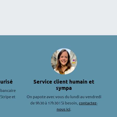
urisé
Service client humain et
sympa
 bancaire
 Stripe et
On papote avec vous du lundi au vendredi
de 9h30 à 17h30 ! Si besoin,
contactez-
nous ici
.