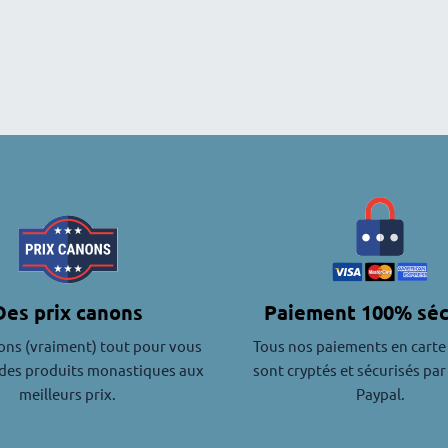
Des prix canons
Paiement 100% séc
ons (vraiment) tout pour vous
Tous nos paiements en carte
des produits monastiques aux
sont cryptés et sécurisés par
meilleurs prix.
Paypal.