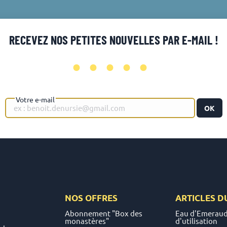
RECEVEZ NOS PETITES NOUVELLES PAR E-MAIL !
•••••
Votre e-mail
OK
NOS OFFRES
ARTICLES D
Abonnement "Box des
Eau d'Emeraud
monastères"
d'utilisation