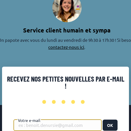
Service client humain et sympa
n papote avec vous du lundi au vendredi de 9h30 à 17h30 ! Si beso
contactez-nous ici
.
RECEVEZ NOS PETITES NOUVELLES PAR E-MAIL
!
•••••
Votre e-mail
OK