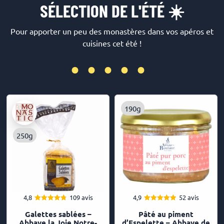
SÉLECTION DE L'ÉTÉ ☀️
Pour apporter un peu des monastères dans vos apéros et
cuisines cet été !
•••••
190g
250g
4,8
109 avis
4,9
52 avis
4.83
4.92
Note
Note
Galettes sablées –
Pâté au piment
sur 5
sur 5
Abbaye la Joie Notre-
d’Espelette – Abbaye de