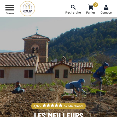
0
Recherche
Panier
Compte
Menu
4,9/5
67746 clients
LES MEILLEURS