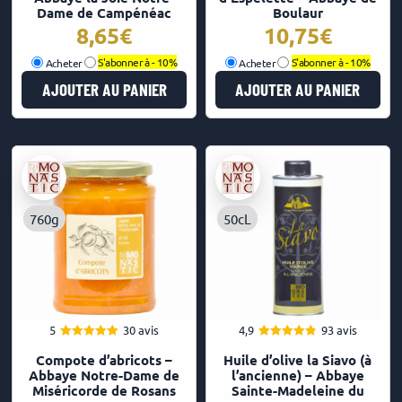
Dame de Campénéac
Boulaur
8,65
€
10,75
€
Acheter
S'abonner à -
10%
Acheter
S'abonner à -
10%
AJOUTER AU PANIER
AJOUTER AU PANIER
760g
50cL
5
30 avis
4,9
93 avis
4.97
4.88
Note
Note
Compote d’abricots –
Huile d’olive la Siavo (à
sur 5
sur 5
Abbaye Notre-Dame de
l’ancienne) – Abbaye
Miséricorde de Rosans
Sainte-Madeleine du