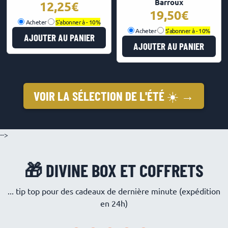
Barroux
12,25
€
19,50
€
Acheter
S'abonner à -
10%
Acheter
S'abonner à -
10%
AJOUTER AU PANIER
AJOUTER AU PANIER
VOIR LA SÉLECTION DE L'ÉTÉ ☀️ →
-->
🎁 DIVINE BOX ET COFFRETS
... tip top pour des cadeaux de dernière minute (expédition
en 24h)