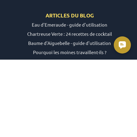
ARTICLES DU
BLOG
Eau d'Emeraude - guide d'utilisation
Chartreuse Verte : 24 recettes de cocktail
Baume d'Aiguebelle - guide d'utilisation
Pourquoi les moines travaillent-ils ?
Alexion d'Aiguebelle - guide d'utilisation
MEILLEURES VENTES
Vin rosé "Exsulta" x6 - Abbaye de Jouques
Pâtes de fruits - Abbaye de Tournay
Chartreuse verte - Gde Chartreuse
Confitures - Abbaye des Gardes
Alexion - Abbaye d'Aiguebelle
Plan du site
(pour les robots divins)