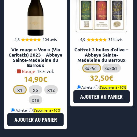
4,8
204 avis
4,9
314 avis
4.84
4.92
Note
Note
Vin rouge « Vox » (Via
Coffret 3 huiles d’olive –
sur 5
sur 5
Caritatis) 2023 – Abbaye
Abbaye Sainte-
Sainte-Madeleine du
Madeleine du Barroux
Barroux
3x25cL
3x50cL
Rouge
15% vol.
32,50
€
14,90
€
Acheter
S'abonner à -
10%
x1
x6
x12
AJOUTER AU PANIER
x18
Acheter
S'abonner à -
10%
AJOUTER AU PANIER