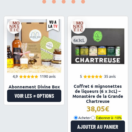
•••••
6x3cL
4,9
1190 avis
5
35 avis
4.93
4.97
Note
Note
Coffret 6 mignonettes
Abonnement Divine Box
sur 5
sur 5
de liqueurs (6 x 3cL) –
VOIR LES ≠ OPTIONS
Monastère de la Grande
Chartreuse
38,05
€
Acheter
S'abonner à -
10%
AJOUTER AU PANIER