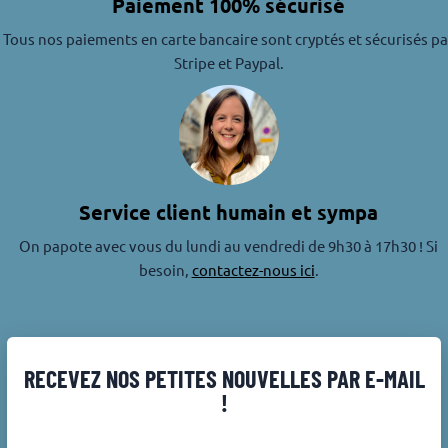
Paiement 100% sécurisé
Tous nos paiements en carte bancaire sont cryptés et sécurisés pa
Stripe et Paypal.
Service client humain et sympa
On papote avec vous du lundi au vendredi de 9h30 à 17h30 ! Si
besoin,
contactez-nous ici
.
RECEVEZ NOS PETITES NOUVELLES PAR E-MAIL
!