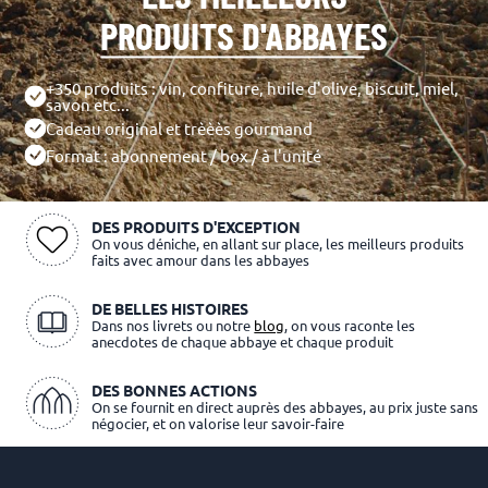
PRODUITS D'ABBAYES
+350 produits : vin, confiture, huile d'olive, biscuit, miel,
savon etc...
Cadeau original et trèèès gourmand
Format : abonnement / box / à l'unité
DES PRODUITS D'EXCEPTION
On vous déniche, en allant sur place, les meilleurs produits
faits avec amour dans les abbayes
DE BELLES HISTOIRES
Dans nos livrets ou notre
blog
, on vous raconte les
anecdotes de chaque abbaye et chaque produit
DES BONNES ACTIONS
On se fournit en direct auprès des abbayes, au prix juste sans
négocier, et on valorise leur savoir-faire