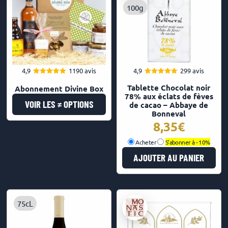
100g
4,9
1190 avis
4,9
299 avis
4.93
4.91
Note
Note
Tablette Chocolat noir
Abonnement Divine Box
sur 5
sur 5
78% aux éclats de fèves
VOIR LES ≠ OPTIONS
de cacao – Abbaye de
Bonneval
8,35
€
Acheter
S'abonner à -
10%
AJOUTER AU PANIER
75cL