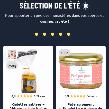
SÉLECTION DE L'ÉTÉ ☀️
Pour apporter un peu des monastères dans vos apéros et
cuisines cet été !
•••••
190g
250g
4,8
109 avis
4,9
52 avis
4.83
4.92
Note
Note
Galettes sablées –
Pâté au piment
sur 5
sur 5
Abbaye la Joie Notre-
d’Espelette – Abbaye de