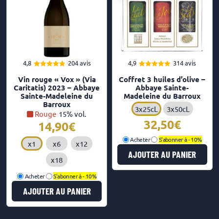
4,8
204 avis
4,9
314 avis
4.84
4.92
Note
Note
Vin rouge « Vox » (Via
Coffret 3 huiles d’olive –
sur 5
sur 5
Caritatis) 2023 – Abbaye
Abbaye Sainte-
Sainte-Madeleine du
Madeleine du Barroux
Barroux
3x25cL
3x50cL
Rouge
15% vol.
32,50
14,90
Acheter
S'abonner à -
10%
x1
x6
x12
AJOUTER AU PANIER
x18
Acheter
S'abonner à -
10%
AJOUTER AU PANIER