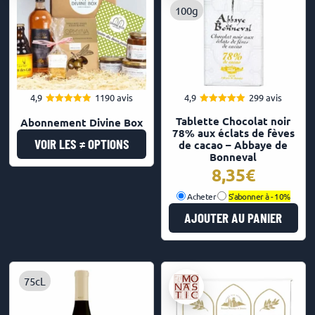
100g
4,9
1190 avis
4,9
299 avis
4.93
4.91
Note
Note
Tablette Chocolat noir
Abonnement Divine Box
sur 5
sur 5
78% aux éclats de fèves
VOIR LES ≠ OPTIONS
de cacao – Abbaye de
Bonneval
8,35
Acheter
S'abonner à -
10%
AJOUTER AU PANIER
75cL