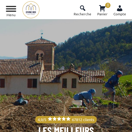
0
Recherche
Panier
Compte
Menu
4,9/5
67812 clients
LES MEILLEURS