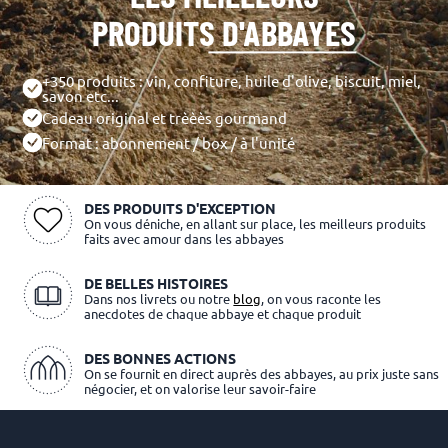
PRODUITS D'ABBAYES
+350 produits : vin, confiture, huile d'olive, biscuit, miel,
savon etc...
Cadeau original et trèèès gourmand
Format : abonnement / box / à l'unité
DES PRODUITS D'EXCEPTION
On vous déniche, en allant sur place, les meilleurs produits
faits avec amour dans les abbayes
DE BELLES HISTOIRES
Dans nos livrets ou notre
blog
, on vous raconte les
anecdotes de chaque abbaye et chaque produit
DES BONNES ACTIONS
On se fournit en direct auprès des abbayes, au prix juste sans
négocier, et on valorise leur savoir-faire