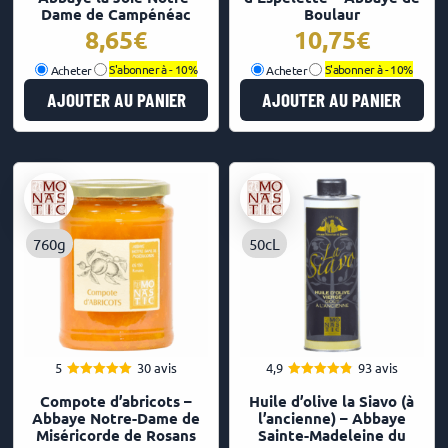
Dame de Campénéac
Boulaur
8,65
10,75
Acheter
S'abonner à -
10%
Acheter
S'abonner à -
10%
AJOUTER AU PANIER
AJOUTER AU PANIER
760g
50cL
5
30 avis
4,9
93 avis
4.97
4.88
Note
Note
Compote d’abricots –
Huile d’olive la Siavo (à
sur 5
sur 5
Abbaye Notre-Dame de
l’ancienne) – Abbaye
Miséricorde de Rosans
Sainte-Madeleine du