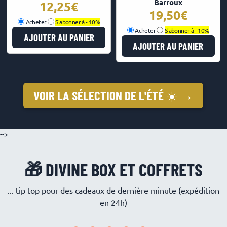
Barroux
12,25
19,50
Acheter
S'abonner à -
10%
Acheter
S'abonner à -
10%
AJOUTER AU PANIER
AJOUTER AU PANIER
VOIR LA SÉLECTION DE L'ÉTÉ ☀️ →
-->
🎁 DIVINE BOX ET COFFRETS
... tip top pour des cadeaux de dernière minute (expédition
en 24h)