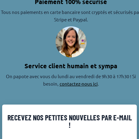
Paiement 100% sécurisé
Tous nos paiements en carte bancaire sont cryptés et sécurisés pa
Stripe et Paypal.
Service client humain et sympa
On papote avec vous du lundi au vendredi de 9h30 à 17h30 ! Si
besoin,
contactez-nous ici
.
RECEVEZ NOS PETITES NOUVELLES PAR E-MAIL
!