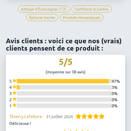
Abbaye d'Échourgnac 🇫🇷
Confitures & Gelées
Épicerie Sucrée
Produits Monastiques
Avis clients : voici ce que nos (vrais)
clients pensent de ce produit :
5/5
(moyenne sur 38 avis)
5
97%
4
3%
3
0%
2
0%
1
0%
Thierry Lefebvre
31 juillet 2026
Délicieuse !