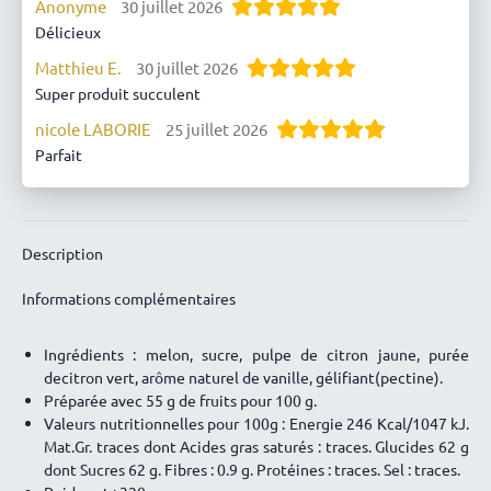
Anonyme
30 juillet 2026
Délicieux
Matthieu E.
30 juillet 2026
Super produit succulent
nicole LABORIE
25 juillet 2026
Parfait
Myriam Baudrillard
14 juillet 2026
Délicieuse.
Pascale Ranson
10 juillet 2026
Description
Un délice
Informations complémentaires
Manuela G.
23 juin 2026
J’adôre
Ingrédients : melon, sucre, pulpe de citron jaune, purée
Anonyme
22 juin 2026
decitron vert, arôme naturel de vanille, gélifiant(pectine).
Ma confiture préferée. Delicieusse
Préparée avec 55 g de fruits pour 100 g.
Valeurs nutritionnelles pour 100g : Energie 246 Kcal/1047 kJ.
Eric FUMAT de SAUVERZAC
7 juin 2026
Mat.Gr. traces dont Acides gras saturés : traces. Glucides 62 g
Unique
dont Sucres 62 g. Fibres : 0.9 g. Protéines : traces. Sel : traces.