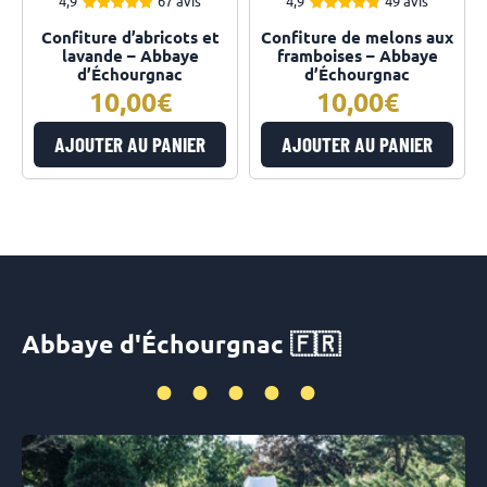
4,9
67 avis
4,9
49 avis
4.94
4.92
Note
Note
Confiture d’abricots et
Confiture de melons aux
sur 5
sur 5
lavande – Abbaye
framboises – Abbaye
d’Échourgnac
d’Échourgnac
10,00
10,00
AJOUTER AU PANIER
AJOUTER AU PANIER
Abbaye d'Échourgnac 🇫🇷
•••••