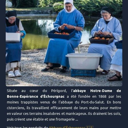
Située au cœur du Périgord, l’
abbaye Notre‑Dame de
Bonne‑Espérance d’Échourgnac
a été fondée en 1868 par les
moines trappistes venus de l’abbaye du Port‑du-Salut. En bons
cisterciens, ils travaillent efficacement de leurs mains pour mettre
en valeur ces terrains insalubres et marécageux. Ils drainent les sols,
puis créent une étable et une fromagerie ...
Voir tous les produits de
Abbaye d'Échourgnac 🇫🇷