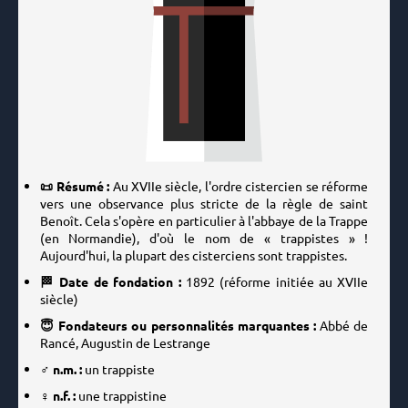
📜 Résumé :
Au XVIIe siècle, l'ordre cistercien se réforme
vers une observance plus stricte de la règle de saint
Benoît. Cela s'opère en particulier à l'abbaye de la Trappe
(en Normandie), d'où le nom de « trappistes » !
Aujourd'hui, la plupart des cisterciens sont trappistes.
🏁 Date de fondation :
1892
(réforme initiée au XVIIe
siècle)
😇 Fondateurs ou personnalités marquantes :
Abbé de
Rancé, Augustin de Lestrange
♂️ n.m. :
un trappiste
♀️ n.f. :
une trappistine