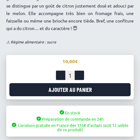
se distingue par un goût de citron justement dosé et adouci par
le melon. Elle accompagne très bien un fromage frais, une
faisselle ou même une brioche encore tiède. Bref, une confiture
qui a du citron… et du caractère ! 😇
⚠ Régime alimentaire : sucre
10,00
quantité
de
Confiture
AJOUTER AU PANIER
de
melons
aux
En stock
citrons
Préparation de commande en 24h
-
Livraison gratuite en France
dès
115
d’achats
(soit 12 unités
Abbaye
de ce produit)
d'Échourgnac