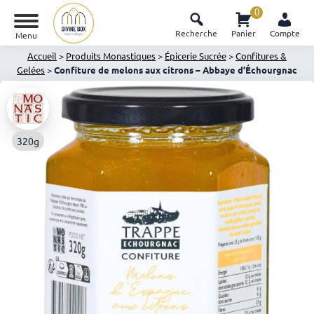
0
Recherche
Panier
Compte
Menu
Accueil
>
Produits Monastiques
>
Épicerie Sucrée
>
Confitures &
Gelées
>
Confiture de melons aux citrons – Abbaye d’Échourgnac
320g