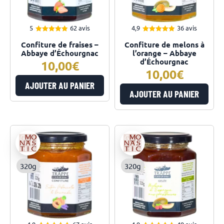
5
62 avis
4,9
36 avis
4.98
4.94
Note
Note
Confiture de fraises –
Confiture de melons à
sur 5
sur 5
Abbaye d’Échourgnac
l’orange – Abbaye
d’Échourgnac
10,00
10,00
AJOUTER AU PANIER
AJOUTER AU PANIER
320g
320g