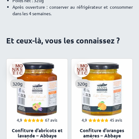
Poids net : 320g
Frédéric
31 mai 2026
Après ouverture : conserver au réfrigérateur et consommer
Tout simplement mon coup de cœur !
dans les 4 semaines.
Et ceux-là, vous les connaissez ?
320g
320g
4,9
67 avis
4,9
45 avis
4.94
4.93
Note
Note
Confiture d’abricots et
Confiture d’oranges
sur 5
sur 5
lavande – Abbaye
amères – Abbaye