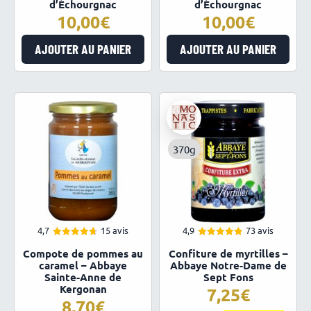
d’Échourgnac
d’Échourgnac
10,00
10,00
AJOUTER AU PANIER
AJOUTER AU PANIER
370g
4,7
15 avis
4,9
73 avis
4.73
4.93
Note
Note
Compote de pommes au
Confiture de myrtilles –
sur 5
sur 5
caramel – Abbaye
Abbaye Notre-Dame de
Sainte-Anne de
Sept Fons
Kergonan
7,25
8,70