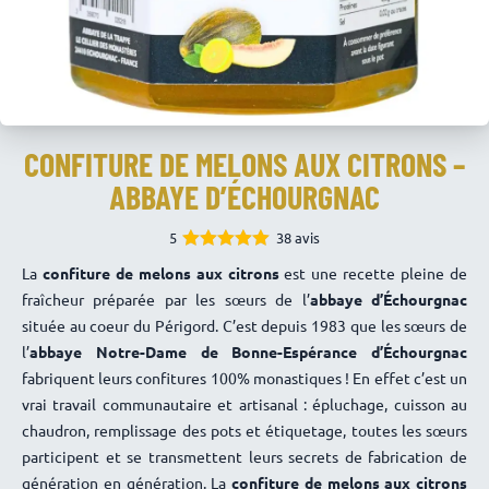
CONFITURE DE MELONS AUX CITRONS –
ABBAYE D’ÉCHOURGNAC
5
38 avis
4.97
Note
La
confiture de melons aux citrons
est une recette pleine de
sur 5
fraîcheur préparée par les sœurs de l’
abbaye d’Échourgnac
située au coeur du Périgord. C’est depuis 1983 que les sœurs de
l’
abbaye Notre-Dame de Bonne-Espérance d’Échourgnac
fabriquent leurs confitures 100% monastiques ! En effet c’est un
vrai travail communautaire et artisanal : épluchage, cuisson au
chaudron, remplissage des pots et étiquetage, toutes les sœurs
participent et se transmettent leurs secrets de fabrication de
génération en génération. La
confiture de melons aux citrons