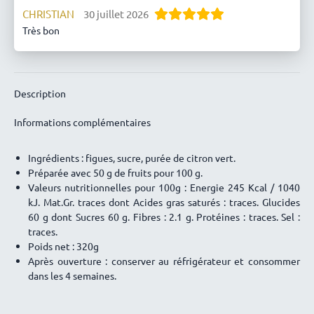
CHRISTIAN
30 juillet 2026
Très bon
nicole LABORIE
25 juillet 2026
Parfait
cathy Schreiber
25 juillet 2026
Description
Très bonne confiture un peu trop sucrée à mon goût
Informations complémentaires
Pascale Ranson
10 juillet 2026
Un délice
Ingrédients : figues, sucre, purée de citron vert.
Jean-Michel ROUET
26 juin 2026
Préparée avec 50 g de fruits pour 100 g.
comme en Provence
Valeurs nutritionnelles pour 100g : Energie 245 Kcal / 1040
kJ. Mat.Gr. traces dont Acides gras saturés : traces. Glucides
thierry
22 juin 2026
60 g dont Sucres 60 g. Fibres : 2.1 g. Protéines : traces. Sel :
excellent
traces.
Poids net : 320g
Eric FUMAT de SAUVERZAC
7 juin 2026
Après ouverture : conserver au réfrigérateur et consommer
Parfaite
dans les 4 semaines.