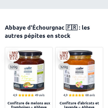
Abbaye d'Échourgnac 🇫🇷 : les
autres pépites en stock
320g
320g
4,9
49 avis
4,9
68 avis
4.92
4.94
Note
Note
Confiture de melons aux
Confiture d’abricots et
sur 5
sur 5
framboises – Abbaye
lavande – Abbaye