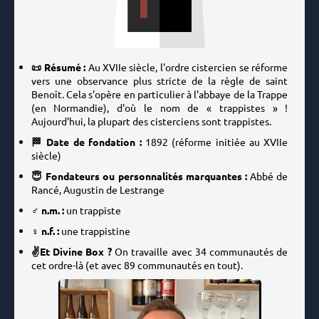
📜 Résumé :
Au XVIIe siècle, l'ordre cistercien se réforme
vers une observance plus stricte de la règle de saint
Benoît. Cela s'opère en particulier à l'abbaye de la Trappe
(en Normandie), d'où le nom de « trappistes » !
Aujourd'hui, la plupart des cisterciens sont trappistes.
🏁 Date de fondation :
1892
(réforme initiée au XVIIe
siècle)
😇 Fondateurs ou personnalités marquantes :
Abbé de
Rancé, Augustin de Lestrange
♂️ n.m. :
un trappiste
♀️ n.f. :
une trappistine
✌️Et Divine Box ?
On travaille avec 34 communautés de
cet ordre-là (et avec 89 communautés en tout).