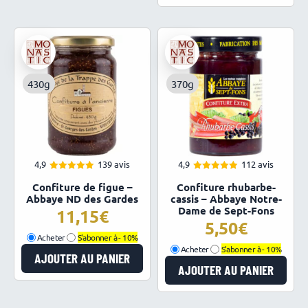
430g
370g
4,9
139 avis
4,9
112 avis
4.94
4.92
Note
Note
Confiture de figue –
Confiture rhubarbe-
sur 5
sur 5
Abbaye ND des Gardes
cassis – Abbaye Notre-
Dame de Sept-Fons
11,15
5,50
Acheter
S'abonner à -
10%
Acheter
S'abonner à -
10%
AJOUTER AU PANIER
AJOUTER AU PANIER