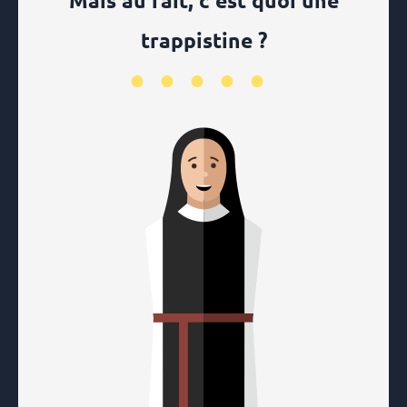
Mais au fait, c'est quoi une
trappistine ?
•••••