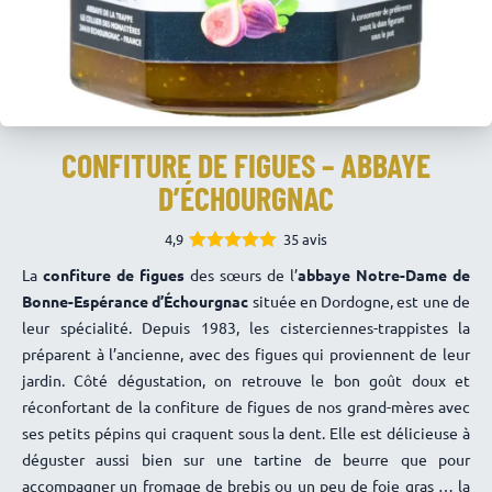
CONFITURE DE FIGUES – ABBAYE
D’ÉCHOURGNAC
4,9
35 avis
4.94
Note
La
confiture de figues
des sœurs de l’
abbaye Notre-Dame de
sur 5
Bonne-Espérance d’Échourgnac
située en Dordogne, est une de
leur spécialité. Depuis 1983, les cisterciennes-trappistes la
préparent à l’ancienne, avec des figues qui proviennent de leur
jardin. Côté dégustation, on retrouve le bon goût doux et
réconfortant de la confiture de figues de nos grand-mères avec
ses petits pépins qui craquent sous la dent. Elle est délicieuse à
déguster aussi bien sur une tartine de beurre que pour
accompagner un fromage de brebis ou un peu de foie gras … la