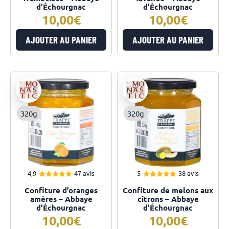
d’Échourgnac
d’Échourgnac
10,00
10,00
AJOUTER AU PANIER
AJOUTER AU PANIER
320g
320g
4,9
47 avis
5
38 avis
4.89
4.97
Note
Note
Confiture d’oranges
Confiture de melons aux
sur 5
sur 5
amères – Abbaye
citrons – Abbaye
d’Échourgnac
d’Échourgnac
10,00
10,00