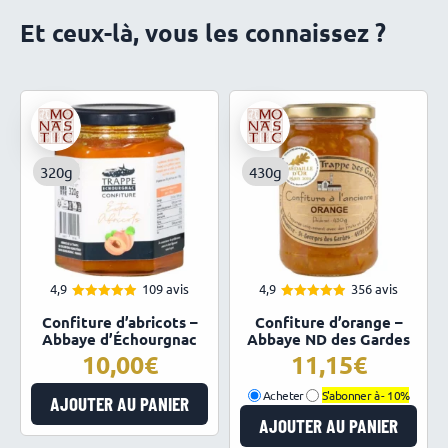
Et ceux-là, vous les connaissez ?
320g
430g
4,9
109 avis
4,9
356 avis
4.94
4.93
Note
Note
Confiture d’abricots –
Confiture d’orange –
sur 5
sur 5
Abbaye d’Échourgnac
Abbaye ND des Gardes
10,00
11,15
Acheter
S'abonner à -
10%
AJOUTER AU PANIER
AJOUTER AU PANIER