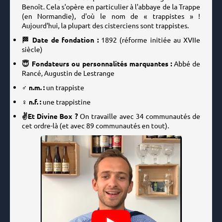
Benoît. Cela s'opère en particulier à l'abbaye de la Trappe
(en Normandie), d'où le nom de « trappistes » !
Aujourd'hui, la plupart des cisterciens sont trappistes.
🏁 Date de fondation :
1892
(réforme initiée au XVIIe
siècle)
😇 Fondateurs ou personnalités marquantes :
Abbé de
Rancé, Augustin de Lestrange
♂️ n.m. :
un trappiste
♀️ n.f. :
une trappistine
✌️Et Divine Box ?
On travaille avec 34 communautés de
cet ordre-là (et avec 89 communautés en tout).