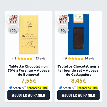
100g
80g
4,8
153 avis
4,9
86 avis
4.83
4.91
Note
Note
Tablette Chocolat noir
Tablette Chocolat noir à
sur 5
sur 5
70% à l’orange – Abbaye
la fleur de sel – Abbaye
de Bonneval
de Castagniers
7,55
8,45
Acheter
S'abonner à -
10%
Acheter
S'abonner à -
10%
AJOUTER AU PANIER
AJOUTER AU PANIER