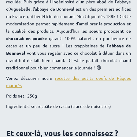
reculée. Puis grâce à l’ingéniosité d’un père abbé de l’abbaye
Marie de Liechtenstein
27 novembre 2024
d’Aiguebelle, l’abbaye de Bonneval est un des premiers édifices
en France qui bénéficie du courant électrique dès 1885 ! Cette
Ma fille adore
modernisation permet rapidement d’améliorer la production et
Christine Blandeau
25 novembre 2024
la qualité des produits. Aujourd’hui les soeurs proposent ce
Un peu cher mais très bon
chocolat en poudre
garanti 100% naturel : du pur beurre de
cacao et un peu de sucre ! Les trappistines de l’
abbaye de
Bruno
14 novembre 2024
Bonneval
vont vous régaler avec ce chocolat à diluer dans un
Bien réceptionné le colis
grand bol de lait bien chaud. C’est le parfait chocolat chaud
Rien ne manque.
traditionnel pour bien commencer la journée ! 😇
Tout est en bonne état et de plus Bien emballé
Encore merci 😊
Venez découvrir notre
recette des petits oeufs de Pâques
marbrés
Poids net : 250g
Ingrédients : sucre, pâte de cacao (traces de noisettes)
Et ceux-là, vous les connaissez ?