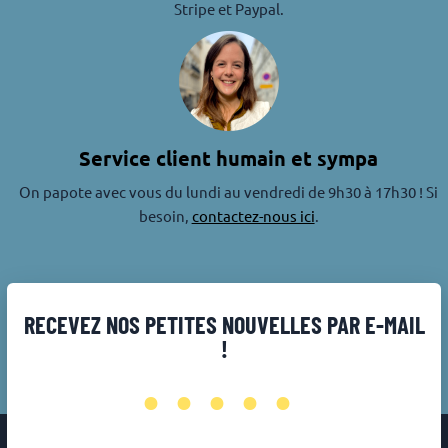
Stripe et Paypal.
Service client humain et sympa
On papote avec vous du lundi au vendredi de 9h30 à 17h30 ! Si
besoin,
contactez-nous ici
.
RECEVEZ NOS PETITES NOUVELLES PAR E-MAIL
!
•••••