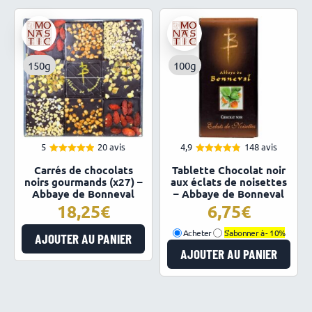
150g
100g
5
20 avis
4,9
148 avis
4.95
4.87
Note
Note
Carrés de chocolats
Tablette Chocolat noir
sur 5
sur 5
noirs gourmands (x27) –
aux éclats de noisettes
Abbaye de Bonneval
– Abbaye de Bonneval
18,25
6,75
Acheter
S'abonner à -
10%
AJOUTER AU PANIER
AJOUTER AU PANIER