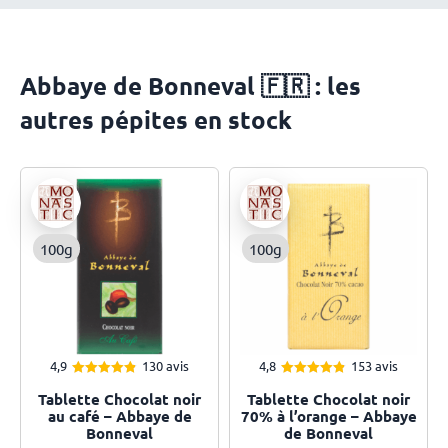
Abbaye de Bonneval 🇫🇷 : les
autres pépites en stock
100g
100g
4,9
130 avis
4,8
153 avis
4.85
4.83
Note
Note
Tablette Chocolat noir
Tablette Chocolat noir
sur 5
sur 5
au café – Abbaye de
70% à l’orange – Abbaye
Bonneval
de Bonneval