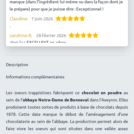
manque (dans l’ingrédient lui-même ou dans la façon dont je
le prépare) pour que je puisse dire : Exceptionnel !
Claudine
7 juin 2026
.
sandrine R.
28 février 2026
alors la c EXCELLENT on adore
Laurent
20 février 2026
Chocolat chaud de rigueur en ces temps pluvieux .Et cet
Description
article est goûteux à souhait.
BRUNO CADOR
8 novembre 2025
Informations complémentaires
Trop bon
Bernadette RALAIVOAVY
5 novembre 2025
Les soeurs trappistines fabriquent ce
chocolat en poudre
au
sein de l’
abbaye Notre-Dame de Bonneval
dans l’Aveyron. Elles
Parfait
produisent toutes sortes de produits à base de chocolats depuis
1878. Cette date marque le début de l’aménagement d’une
Christine
7 mars 2025
chocolaterie au sein de l’abbaye. La production permet alors de
Merci pour votre suivi. Nous avons bien reçu le colis hier;
faire vivre les soeurs qui sont situées dans une vallée assez
donc tout va bien