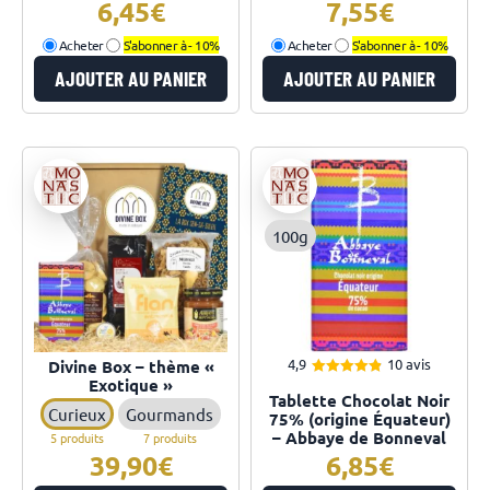
6,45
7,55
Acheter
S'abonner à -
10%
Acheter
S'abonner à -
10%
AJOUTER AU PANIER
AJOUTER AU PANIER
100g
4,9
10 avis
Divine Box – thème «
Exotique »
4.90
Note
Tablette Chocolat Noir
sur 5
Curieux
Gourmands
75% (origine Équateur)
– Abbaye de Bonneval
5 produits
7 produits
39,90
6,85