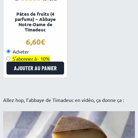
4.89
Note
sur 5
Pâtes de fruits (4
parfums) – Abbaye
Notre-Dame de
Timadeuc
6,60
Acheter
S'abonner à -
10%
AJOUTER AU PANIER
Allez hop, l’abbaye de Timadeuc en vidéo, ça donne ça :