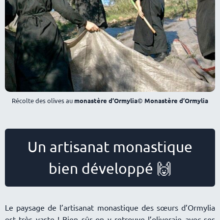
Récolte des olives au
monastère d’Ormylia
©
Monastère d’Ormylia
Un artisanat monastique
bien développé 🙌
Le paysage de l’artisanat monastique des sœurs d’Ormylia
est très vaste ! Bien sûr on y retrouve l’oliveraie avec ses