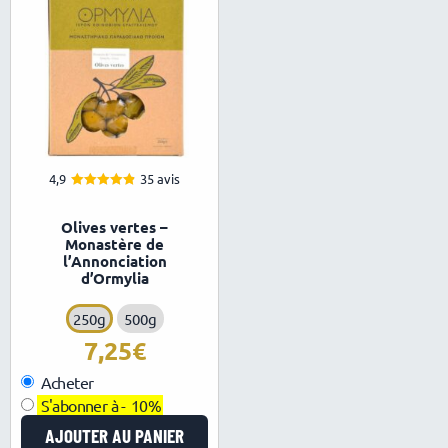
4,9
35 avis
4.86
Note
sur 5
Olives vertes –
Monastère de
l’Annonciation
d’Ormylia
250g
500g
7,25
Acheter
S'abonner à -
10%
AJOUTER AU PANIER