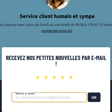
Service client humain et sympa
n papote avec vous du lundi au vendredi de 9h30 à 17h30 ! Si beso
contactez-nous ici
.
RECEVEZ NOS PETITES NOUVELLES PAR E-MAIL
!
•••••
Votre e-mail
OK