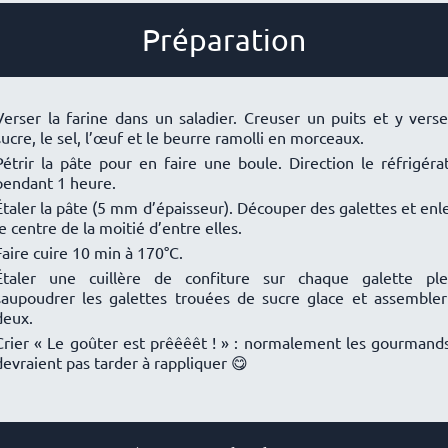
Préparation
Verser la farine dans un saladier. Creuser un puits et y verse
sucre, le sel, l’œuf et le beurre ramolli en morceaux.
Pétrir la pâte pour en faire une boule. Direction le réfrigéra
pendant 1 heure.
Étaler la pâte (5 mm d’épaisseur). Découper des galettes et enl
le centre de la moitié d’entre elles.
Faire cuire 10 min à 170°C.
Étaler une cuillère de confiture sur chaque galette ple
saupoudrer les galettes trouées de sucre glace et assembler
deux.
Crier « Le goûter est prêêêêt ! » : normalement les gourmand
devraient pas tarder à rappliquer 😋