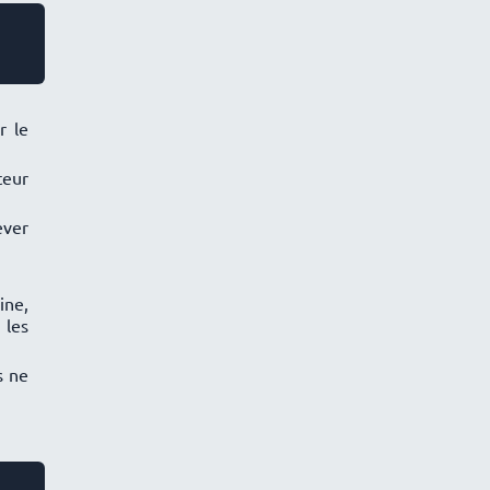
r le
teur
ever
ine,
 les
s ne