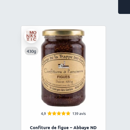
430g
4,9
139 avis
4.94
Note
sur 5
Confiture de figue – Abbaye ND