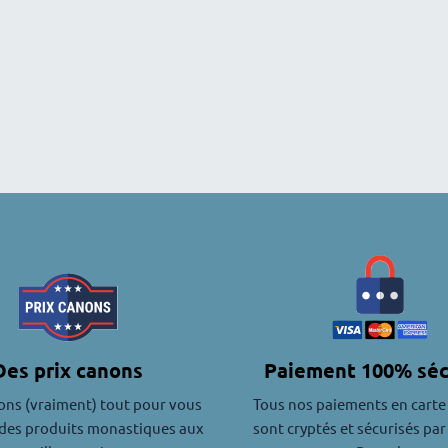
Des prix canons
Paiement 100% séc
ons (vraiment) tout pour vous
Tous nos paiements en carte
des produits monastiques aux
sont cryptés et sécurisés par