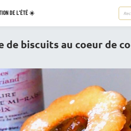
ION DE L’ÉTÉ ☀️
Reche
de
produi
e de biscuits au coeur de co