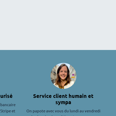
urisé
Service client humain et
sympa
 bancaire
 Stripe et
On papote avec vous du lundi au vendredi