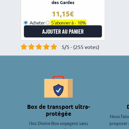
des Gardes
11,15
Acheter
S'abonner à -
10%
AJOUTER AU PANIER
5/5 - (255 votes)
Box de transport ultra-
protégée
Nous fais
Nos Divine Box voyagent sans
proposer 