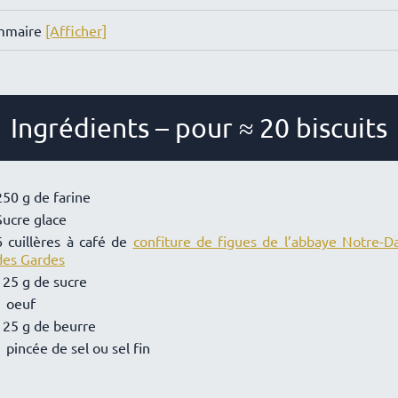
mmaire
[Afficher]
Ingrédients – pour ≈ 20 biscuits
250 g de farine
Sucre glace
6 cuillères à café de
confiture de figues de l’abbaye Notre-
des Gardes
125 g de sucre
1 oeuf
125 g de beurre
1 pincée de sel ou sel fin