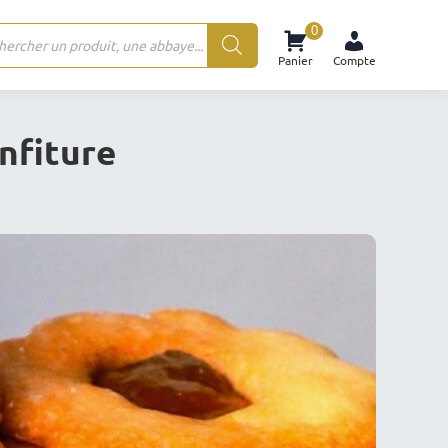
0
rche
Panier
Compte
ts
nfiture