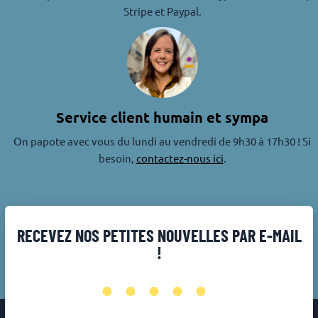
Stripe et Paypal.
Service client humain et sympa
On papote avec vous du lundi au vendredi de 9h30 à 17h30 ! Si
besoin,
contactez-nous ici
.
RECEVEZ NOS PETITES NOUVELLES PAR E-MAIL
!
•••••