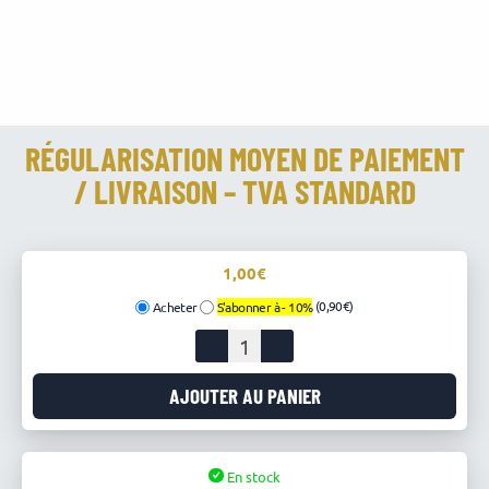
RÉGULARISATION MOYEN DE PAIEMENT
/ LIVRAISON – TVA STANDARD
1,00
(0,90€)
Acheter
S'abonner à -
10%
quantité
de
Régularisation
AJOUTER AU PANIER
Moyen
de
Paiement
En stock
/