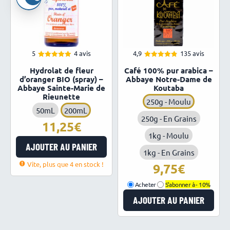
5
4 avis
4,9
135 avis
5.00
4.88
Note
Note
Hydrolat de fleur
Café 100% pur arabica –
sur 5
sur 5
d’oranger BIO (spray) –
Abbaye Notre-Dame de
Abbaye Sainte-Marie de
Koutaba
Rieunette
250g - Moulu
50mL
200mL
250g - En Grains
11,25
1kg - Moulu
AJOUTER AU PANIER
1kg - En Grains
Vite, plus que 4 en stock !
9,75
Acheter
S'abonner à -
10%
AJOUTER AU PANIER