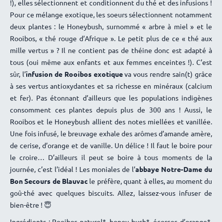
!), elles sélectionnent et conditionnent du thé et des infusions !
Pour ce mélange exotique, les soeurs sélectionnent notamment
deux plantes : le Honeybush, surnommé « arbre à miel » et le
Rooibos, « thé rouge d’Afrique ». Le petit plus de ce « thé aux
mille vertus » ? Il ne contient pas de théine donc est adapté à
tous (oui même aux enfants et aux femmes enceintes !). C’est
sûr, l’
infusion de Rooibos exotique
va vous rendre sain(t) grâce
à ses vertus antioxydantes et sa richesse en minéraux (calcium
et fer). Pas étonnant d’ailleurs que les populations indigènes
consomment ces plantes depuis plus de 300 ans ! Aussi, le
Rooibos et le Honeybush allient des notes miellées et vanillée.
Une fois infusé, le breuvage exhale des arômes d’amande amère,
de cerise, d’orange et de vanille. Un délice ! Il faut le boire pour
le croire… D’ailleurs il peut se boire à tous moments de la
journée, c’est l’idéal ! Les moniales de l’
abbaye Notre-Dame du
Bon Secours de Blauvac
le préfère, quant à elles, au moment du
goû-thé avec quelques biscuits. Allez, laissez-vous infuser de
bien-être !
😇
Ingrédients : Rooibos naturel*, honey bush*, écorces d’orange*,