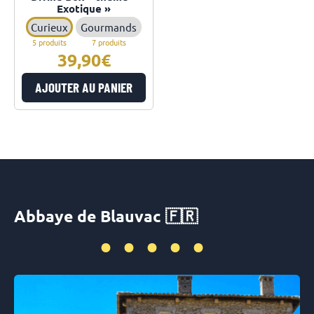
Exotique »
Curieux
Gourmands
5 produits
7 produits
39,90
AJOUTER AU PANIER
Abbaye de Blauvac 🇫🇷
•••••