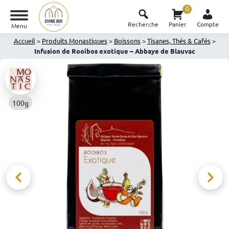
0
Recherche
Panier
Compte
Menu
Accueil
>
Produits Monastiques
>
Boissons
>
Tisanes, Thés & Cafés
>
Infusion de Rooibos exotique – Abbaye de Blauvac
100g