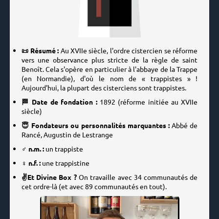
📜 Résumé :
Au XVIIe siècle, l'ordre cistercien se réforme
vers une observance plus stricte de la règle de saint
Benoît. Cela s'opère en particulier à l'abbaye de la Trappe
(en Normandie), d'où le nom de « trappistes » !
Aujourd'hui, la plupart des cisterciens sont trappistes.
🏁 Date de fondation :
1892
(réforme initiée au XVIIe
siècle)
😇 Fondateurs ou personnalités marquantes :
Abbé de
Rancé, Augustin de Lestrange
♂️ n.m. :
un trappiste
♀️ n.f. :
une trappistine
✌️Et Divine Box ?
On travaille avec 34 communautés de
cet ordre-là (et avec 89 communautés en tout).