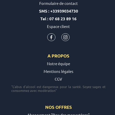
Formulaire de contact
SMS : +33939034730
Tel : 07 68 23 89 16
Espace client
A PROPOS
Notre équipe
Mentions légales
CGV
"L'abus d'alcool est dangereux pour la santé. Soyez sages et
consommez avec modération"
NOS OFFRES
Abonnement "Box des monastères"