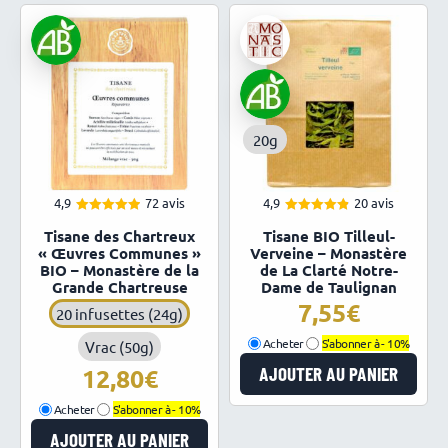
20g
4,9
72 avis
4,9
20 avis
4.94
4.90
Note
Note
Tisane des Chartreux
Tisane BIO Tilleul-
sur 5
sur 5
« Œuvres Communes »
Verveine – Monastère
BIO – Monastère de la
de La Clarté Notre-
Grande Chartreuse
Dame de Taulignan
7,55
20 infusettes (24g)
Acheter
S'abonner à -
10%
Vrac (50g)
AJOUTER AU PANIER
12,80
Acheter
S'abonner à -
10%
AJOUTER AU PANIER