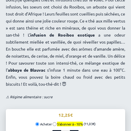
infusion, les soeurs ont choisi du Rooibos, un arbuste qui vient
tout droit d’Afrique ! Leurs feuilles sont cueillies puis séchées, ce
qui donne ainsi une jolie couleur rouge. Ce « thé aux mille vertus
» est sans théine et riche en minéraux, de quoi vous donner la
san-thé ! L’
infusion de Rooibos exotique
a une odeur
subtilement miellée et vanillée, de quoi réveiller vos papilles
En bouche elle est parfumée avec des arômes d’amande amère,
de noisettes, de cerise, de miel, d’orange et de vanille. Un délice
! Pour savourer toute son intensi-thé, ce mélange exotique de
l’
abbaye de Blauvac
s’infuse 1 minute dans une eau à 100°C.
Enfin, vous pouvez la boire chaud ou froid avec des petits
biscuits ! Et voilà, tou-thé-dit !
😇
⚠ Régime alimentaire : sucre
12,25
(11,03€)
Acheter
S'abonner à -
10%