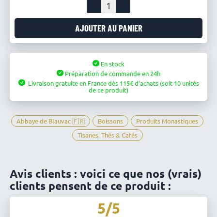
quantité
de
Infusion
AJOUTER AU PANIER
de
Rooibos
exotique
En stock
-
Préparation de commande en 24h
Abbaye
Livraison gratuite en France
dès
115
d’achats
(soit 10 unités
de
de ce produit)
Blauvac
Abbaye de Blauvac 🇫🇷
Boissons
Produits Monastiques
Tisanes, Thés & Cafés
Avis clients : voici ce que nos (vrais)
clients pensent de ce produit :
5/5