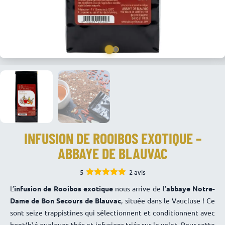
INFUSION DE ROOIBOS EXOTIQUE –
ABBAYE DE BLAUVAC
5
2 avis
5.00
Note
L’
infusion de Rooibos exotique
nous arrive de l’
abbaye Notre-
sur 5
Dame de Bon Secours de Blauvac
, située dans le Vaucluse ! Ce
sont seize trappistines qui sélectionnent et conditionnent avec
bont(h)é quelques thés et infusions triés sur le volet. Pour cette