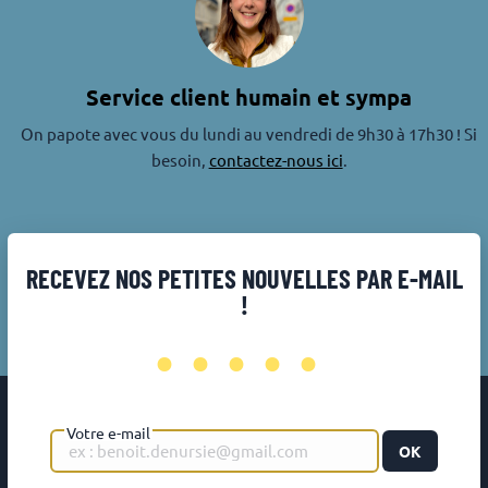
Service client humain et sympa
On papote avec vous du lundi au vendredi de 9h30 à 17h30 ! Si
besoin,
contactez-nous ici
.
RECEVEZ NOS PETITES NOUVELLES PAR E-MAIL
!
•••••
Votre e-mail
OK