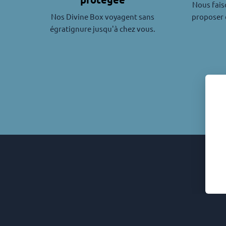
Nous fais
Nos Divine Box voyagent sans
proposer 
égratignure jusqu'à chez vous.