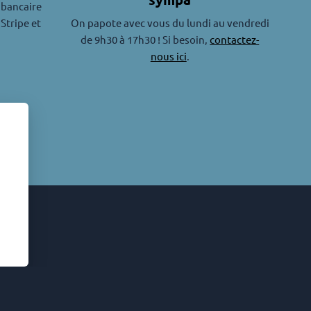
 bancaire
 Stripe et
On papote avec vous du lundi au vendredi
de 9h30 à 17h30 ! Si besoin,
contactez-
nous ici
.