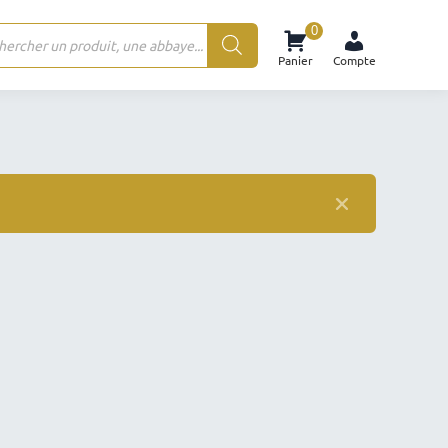
0
rche
Panier
Compte
ts