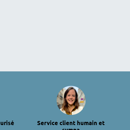
urisé
Service client humain et
sympa