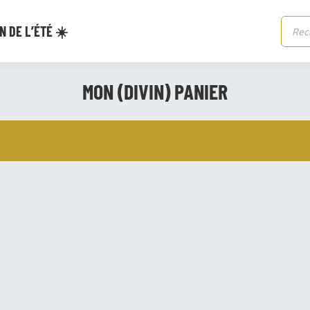
N DE L’ÉTÉ ☀️
Reche
de
produi
MON (DIVIN) PANIER